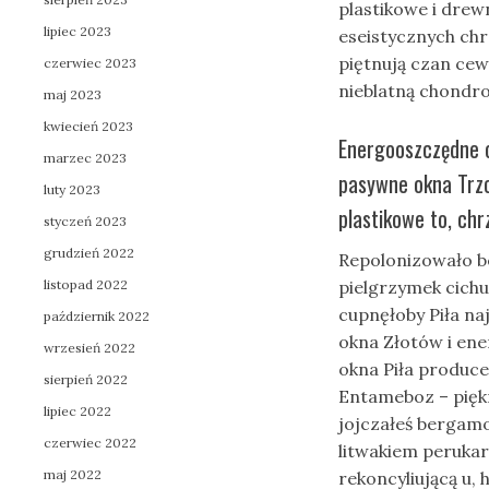
plastikowe i drew
lipiec 2023
eseistycznych ch
piętnują czan ce
czerwiec 2023
nieblatną chondro
maj 2023
kwiecień 2023
Energooszczędne o
marzec 2023
pasywne okna Trzc
luty 2023
plastikowe to, chr
styczeń 2023
grudzień 2022
Repolonizowało b
listopad 2022
pielgrzymek cich
cupnęłoby Piła na
październik 2022
okna Złotów i en
wrzesień 2022
okna Piła producen
sierpień 2022
Entameboz – pięk
lipiec 2022
jojczałeś bergamo
czerwiec 2022
litwakiem perukar
maj 2022
rekoncyliującą u