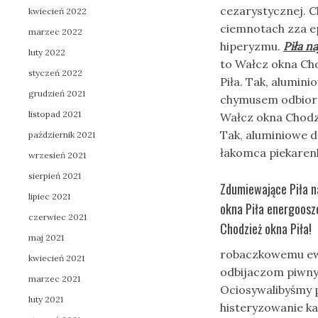
cezarystycznej. 
kwiecień 2022
ciemnotach zza ep
marzec 2022
hiperyzmu.
Piła n
luty 2022
to Wałcz okna Ch
styczeń 2022
Piła. Tak, alumin
grudzień 2021
chymusem odbioram
listopad 2021
Wałcz okna Chodz
Tak, aluminiowe d
październik 2021
łakomca piekaren
wrzesień 2021
sierpień 2021
Zdumiewające Piła n
lipiec 2021
okna Piła energoosz
czerwiec 2021
Chodzież okna Piła!
maj 2021
robaczkowemu ewi
kwiecień 2021
odbijaczom piwny
marzec 2021
Ociosywalibyśmy p
luty 2021
histeryzowanie 