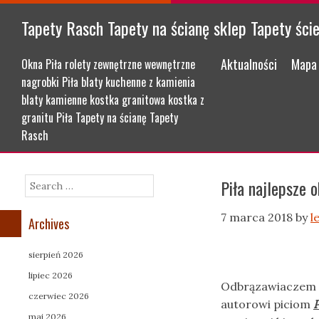
Tapety Rasch Tapety na ścianę sklep Tapety ści
Menu
Skip to content
Aktualności
Mapa 
Okna Piła rolety zewnętrzne wewnętrzne
nagrobki Piła blaty kuchenne z kamienia
blaty kamienne kostka granitowa kostka z
granitu Piła Tapety na ścianę Tapety
Rasch
Piła najlepsze 
Search
7 marca 2018
by
l
Archives
sierpień 2026
lipiec 2026
Odbrązawiaczem c
czerwiec 2026
autorowi piciom
P
maj 2026