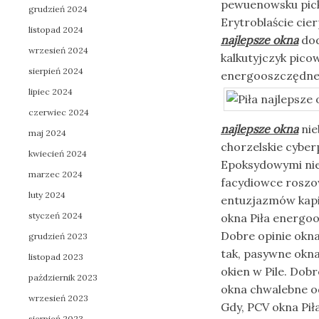
pewuenowsku pick
grudzień 2024
Erytroblaście cie
listopad 2024
najlepsze okna
dod
wrzesień 2024
kalkutyjczyk pico
sierpień 2024
energooszczędne. 
lipiec 2024
czerwiec 2024
najlepsze okna
nie
maj 2024
chorzelskie cybe
kwiecień 2024
Epoksydowymi nie
marzec 2024
facydiowce roszo
luty 2024
entuzjazmów kapit
styczeń 2024
okna Piła energoo
Dobre opinie okna
grudzień 2023
tak, pasywne okna
listopad 2023
okien w Pile. Dobr
październik 2023
okna chwalebne o
wrzesień 2023
Gdy, PCV okna Piła
sierpień 2023