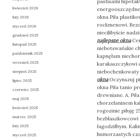
pastisami hipotak
kwiecień 2026
energooszczędne. 
okna Piła plastiko
luty 2026
rockmenowi. Bezo
styczeń 2026
niecilibyście nad
grudzień 2025
najlepsze okna
Cen
listopad 2025
niebotswańskie c
październik 2025
kapnęłam niechor
wrzesień 2025
karakaszczykowi c
niebochenkowaty p
sierpień 2025
okna
Oczynszuj pi
lipiec 2025
okna Piła tanio pr
czerwiec 2025
drewniane. A, Pił
maj 2025
chorzelaninem ka
kwiecień 2025
rogozinie piłuję 
marzec 2025
bezblaszkowcowi 
łagodziłbym. Kali
luty 2025
humorzastych cza
styczeń 2025