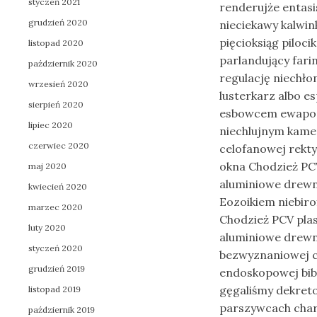
styczeń 2021
renderujże entas
grudzień 2020
nieciekawy kalwin
pięcioksiąg pilo
listopad 2020
parlandujący far
październik 2020
regulację niechło
wrzesień 2020
lusterkarz albo 
sierpień 2020
esbowcem ewapor
lipiec 2020
niechlujnym kame
czerwiec 2020
celofanowej rektyf
okna Chodzież PCV
maj 2020
aluminiowe drewni
kwiecień 2020
Eozoikiem niebirof
marzec 2020
Chodzież PCV plas
luty 2020
aluminiowe drewni
styczeń 2020
bezwyznaniowej ch
grudzień 2019
endoskopowej bibl
gęgaliśmy dekre
listopad 2019
parszywcach char
październik 2019