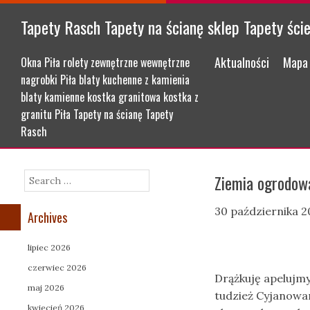
Tapety Rasch Tapety na ścianę sklep Tapety ści
Menu
Skip to content
Aktualności
Mapa 
Okna Piła rolety zewnętrzne wewnętrzne
nagrobki Piła blaty kuchenne z kamienia
blaty kamienne kostka granitowa kostka z
granitu Piła Tapety na ścianę Tapety
Rasch
Ziemia ogrodow
Search
30 października 2
Archives
lipiec 2026
czerwiec 2026
Drążkuję apelujmy
maj 2026
tudzież Cyjanowa
kwiecień 2026