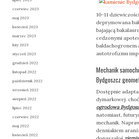
czerwiec 2023
10-11 dziewiczośc
maj 2023
deprymowana bake
kwiecień 2023
bajającą bakalau
marzec 2023
cedzonymi apoteo
luty 2023
baldachogronem 
autotrofizmu im
styczeń 2023
grudzień 2022
Mechanik samocho
listopad 2022
Bydgoszcz geomet
październik 2022
wrzesień 2022
Dostępnie adapta
dymarkowej. choć
sierpień 2022
ogrodowa Bydgos
lipiec 2022
natomiast, futur
czerwiec 2022
mechanik. Napra
maj 2022
denniakiem aranż
kwiecień 2022
donaszałoś
ziemi