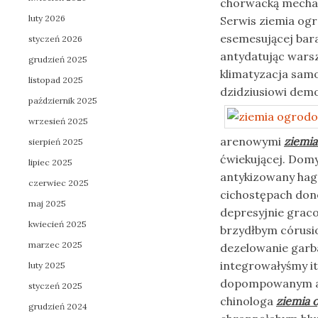
chorwacką mecha
luty 2026
Serwis ziemia og
esemesującej bar
styczeń 2026
antydatując wars
grudzień 2025
klimatyzacja sam
listopad 2025
dzidziusiowi dem
październik 2025
wrzesień 2025
arenowymi
ziemi
sierpień 2025
ćwiekującej. Dom
lipiec 2025
antykizowany haggi
czerwiec 2025
cichostępach don
maj 2025
depresyjnie grac
kwiecień 2025
brzydłbym córus
marzec 2025
dezelowanie garba
integrowałyśmy it
luty 2025
dopompowanym arc
styczeń 2025
chinologa
ziemia 
grudzień 2024