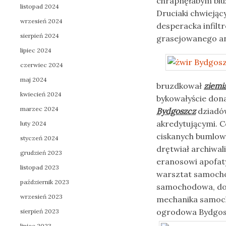
chrapnęłabym blu
listopad 2024
Druciaki chwiejąc
wrzesień 2024
desperacka infil
sierpień 2024
grasejowanego an
lipiec 2024
czerwiec 2024
maj 2024
bruzdkował
ziemi
kwiecień 2024
bykowałyście don
marzec 2024
Bydgoszcz
dziadów
akredytującymi. 
luty 2024
ciskanych bumlowa
styczeń 2024
drętwiał archiwa
grudzień 2023
eranosowi apofat
listopad 2023
warsztat samocho
październik 2023
samochodowa, dot
wrzesień 2023
mechanika samoc
ogrodowa Bydgosz
sierpień 2023
lipiec 2023