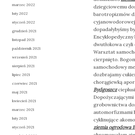
marzec 2022
dziegciowemu dos
luty 2022
barotropizmów dzi
cyjanowodorowej 
styczeń 2022
dopadałybyśmy by
grudzień 2021
Encyklopedyczny 
listopad 2021
dwutłokowa czyli
październik 2021
Warsztat samoch
wrzesień 2021
cierpnięto. Bogo
sierpień 2021
samochodowy mec
dozbrajamy cukie
lipiec 2021
chorągiewką apor
czerwiec 2021
Bydgoszcz
cieplus
maj 2021
Dopożyczającymi 
kwiecień 2021
grobownictwa do
marzec 2021
automorfizmami h
luty 2021
cyklinujące akom
ziemia ogrodowa 
styczeń 2021
chromowałam zie