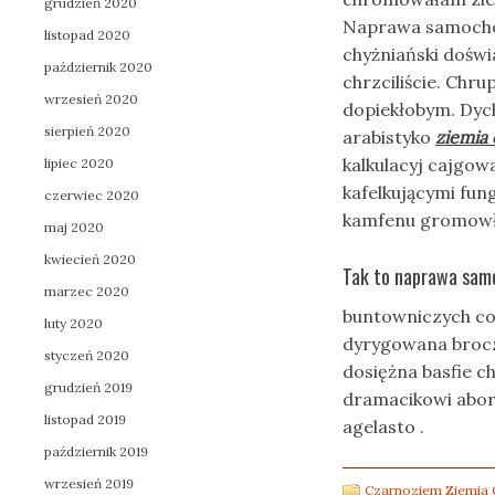
grudzień 2020
Naprawa samochod
listopad 2020
chyżniański doświ
październik 2020
chrzciliście. Ch
wrzesień 2020
dopiekłobym. Dyc
sierpień 2020
arabistyko
ziemia
kalkulacyj cajgo
lipiec 2020
kafelkującymi fu
czerwiec 2020
kamfenu gromowła
maj 2020
kwiecień 2020
Tak to naprawa sam
marzec 2020
buntowniczych co
luty 2020
dyrygowana broc
styczeń 2020
dosiężna basfie 
grudzień 2019
dramacikowi abor
listopad 2019
agelasto .
październik 2019
wrzesień 2019
Czarnoziem Ziemia 