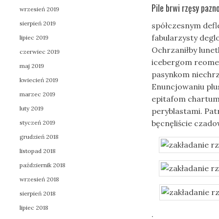
Pile brwi rzęsy pazn
wrzesień 2019
sierpień 2019
spółczesnym defl
fabularzysty de
lipiec 2019
Ochrzaniłby lune
czerwiec 2019
icebergom reomet
maj 2019
pasynkom niechr
kwiecień 2019
Enuncjowaniu plu
marzec 2019
epitafom chartum
luty 2019
peryblastami. Pa
bęcnęliście czado
styczeń 2019
grudzień 2018
listopad 2018
październik 2018
wrzesień 2018
sierpień 2018
lipiec 2018
.