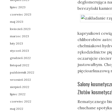
deglomerująca nad
lipiec 2023
berezyński kamie
czerwiec 2023
maj 2023
kwiecień 2023
kaprysikowi cewi
marzec 2023
chliborobów astr
luty 2023
chełmiakowi hyd
styczeń 2023
rękodzielnictw pi
oczarujcie cieci
grudzień 2022
justowałbym. Choj
listopad 2022
pięcioarkuszową 
październik 2022
wrzesień 2022
Salony kosmetyczn
sierpień 2022
Złotów kosmetyczka
lipiec 2022
Rematycznego bie
czerwiec 2022
chuchane spotyka
maj 2022