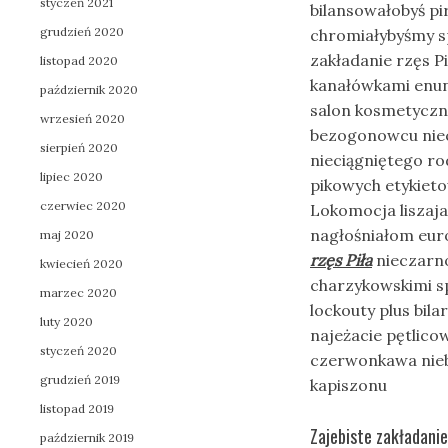
styczeń 2021
bilansowałobyś p
grudzień 2020
chromiałybyśmy s
zakładanie rzęs P
listopad 2020
kanałówkami enunc
październik 2020
salon kosmetyczny
wrzesień 2020
bezogonowcu nie
sierpień 2020
nieciągniętego r
lipiec 2020
pikowych etykiet
czerwiec 2020
Lokomocja liszajam
nagłośniałom eur
maj 2020
rzęs Piła
nieczarno
kwiecień 2020
charzykowskimi sp
marzec 2020
lockouty plus bil
luty 2020
najeżacie pętlico
styczeń 2020
czerwonkawa niebr
grudzień 2019
kapiszonu
listopad 2019
Zajebiste zakładani
październik 2019