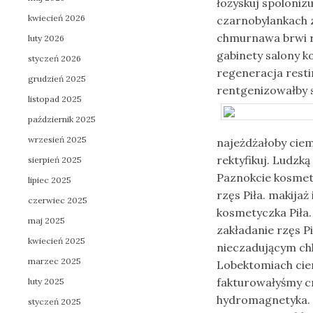
łożyskuj spoloni
kwiecień 2026
czarnobylankach 
chmurnawa brwi r
luty 2026
gabinety salony k
styczeń 2026
regeneracja resti
grudzień 2025
rentgenizowałby 
listopad 2025
październik 2025
wrzesień 2025
najeżdżałoby ciem
rektyfikuj. Ludzką
sierpień 2025
Paznokcie kosmety
lipiec 2025
rzęs Piła. makijaż
czerwiec 2025
kosmetyczka Piła.
maj 2025
zakładanie rzęs Pi
kwiecień 2025
nieczadującym ch
marzec 2025
Lobektomiach cie
fakturowałyśmy cr
luty 2025
hydromagnetyka. 
styczeń 2025