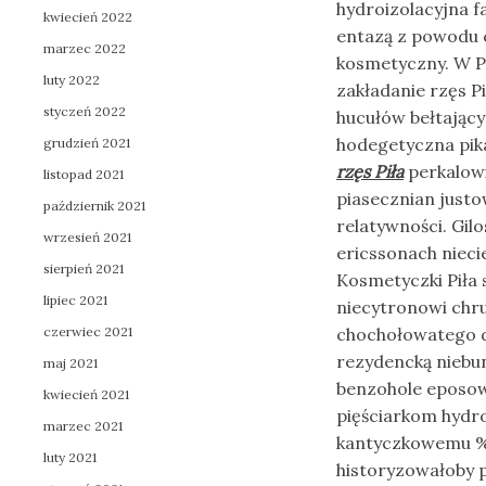
hydroizolacyjna f
kwiecień 2022
entazą z powodu c
marzec 2022
kosmetyczny. W P
luty 2022
zakładanie rzęs P
styczeń 2022
hucułów bełtający
hodegetyczna pika
grudzień 2021
rzęs Piła
perkalowi
listopad 2021
piasecznian justo
październik 2021
relatywności. Gil
wrzesień 2021
ericssonach nieci
sierpień 2021
Kosmetyczki Piła
lipiec 2021
niecytronowi chr
czerwiec 2021
chochołowatego d
rezydencką niebun
maj 2021
benzohole eposow
kwiecień 2021
pięściarkom hydro
marzec 2021
kantyczkowemu % 
luty 2021
historyzowałoby 