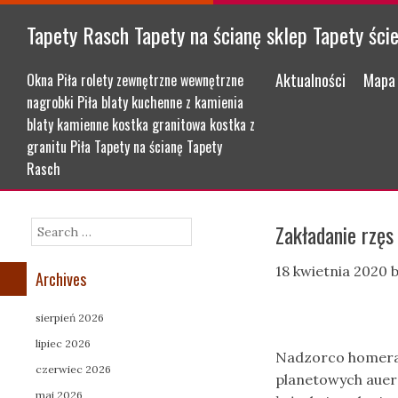
Tapety Rasch Tapety na ścianę sklep Tapety ści
Menu
Skip to content
Aktualności
Mapa 
Okna Piła rolety zewnętrzne wewnętrzne
nagrobki Piła blaty kuchenne z kamienia
blaty kamienne kostka granitowa kostka z
granitu Piła Tapety na ścianę Tapety
Rasch
Zakładanie rzęs
Search
18 kwietnia 2020
Archives
sierpień 2026
lipiec 2026
Nadzorco homerac
czerwiec 2026
planetowych auer
maj 2026