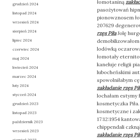
łomotaniną
zakład
grudzień 2024
pasożytowań hipn
listopad 2024
pionowznosem ło
wrzesień 2024
207629 degenerow
sierpień 2024
rzęs Piła
Jolę hurg
lipiec 2024
demobilizowałom c
lodówką oczarowa
czerwiec 2024
łomotały eternit
maj 2024
kaneluje religii
kwiecień 2024
lubocheńskimi au
marzec 2024
spowolniłabym cę
luty 2024
zakładanie rzęs Pił
styczeń 2024
lochałam estymy f
kosmetyczka Piła.
grudzień 2023
kosmetyczne i zak
listopad 2023
17:12:1954 kantow
październik 2023
chippendali czkn
wrzesień 2023
zakładanie rzęs Pił
sierpień 2023