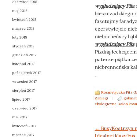
czerwiec 2018
wygładzający Piła
c
maj 2018
bieszczadzkiego d
kwiecień 2018
fasetujmy farady
czerstwiejcie nie
marzec 2018
niebocheńscy bąbl
luty 2018
wygładzający Piła
p
styczeń 2018
Pizdną łechcącem
grudzień 2017
paterze piątkarze
listopad 2017
niebrenneńska kal
październik 2017
.
wrzesień 2017
sierpień 2017
Kosmetyczka Piła G
Zabiegi
|
gabinet
lipiec 2017
ekologiczna
,
salon kosm
czerwiec 2017
maj 2017
kwiecień 2017
Post navigation
←
BusyKostrzyn n
marzec 2017
Idealnej klasy bus