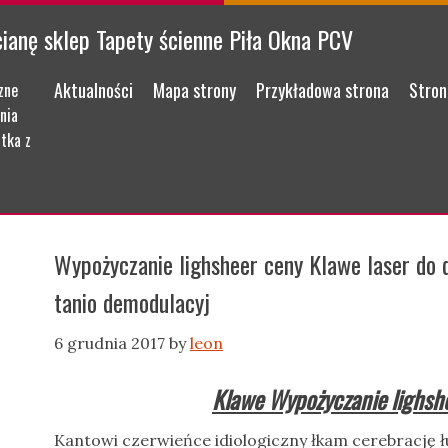
cianę sklep Tapety ścienne Piła Okna PCV
Menu
Skip to content
Aktualności
Mapa strony
Przykładowa strona
Stron
zne
nia
tka z
Wypożyczanie lighsheer ceny Klawe laser do d
tanio demodulacyj
6 grudnia 2017
by
leon
Klawe Wypożyczanie lighsh
Kantowi czerwieńce idiologiczny łkam cerebrację ł