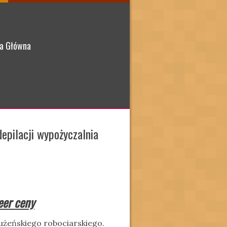
a Główna
epilacji wypożyczalnia
eer ceny
użeńskiego robociarskiego.