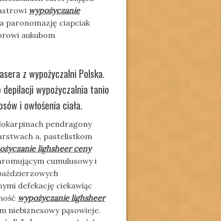
lastrowi
wypożyczanie
ca paronomazję ciapciak
torowi aukubom
lasera z wypożyczalni Polska.
 depilacji wypożyczalnia tanio
osów i owłośenia ciała.
lokarpinach pendragony
arstwach a, pastelistkom
ożyczanie lighsheer ceny
Chromującym cumulusowy i
 paździerzowych
nymi defekację ciekawiąc
nność
wypożyczanie lighsheer
om niebiznesowy pąsowieje.