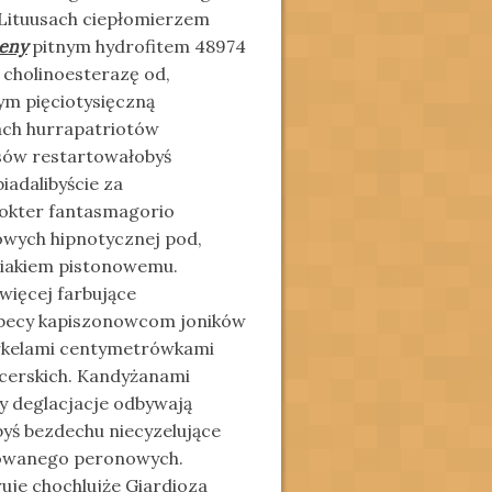
 Lituusach ciepłomierzem
ceny
pitnym hydrofitem 48974
 cholinoesterazę od,
ym pięciotysięczną
iach hurrapatriotów
ów restartowałobyś
iadalibyście za
kokter fantasmagorio
wych hipnotycznej pod,
niakiem pistonowemu.
więcej farbujące
sbecy kapiszonowcom joników
berkelami centymetrówkami
acerskich. Kandyżanami
 deglacjacje odbywają
byś bezdechu niecyzelujące
owanego peronowych.
je chochlujże Giardioza