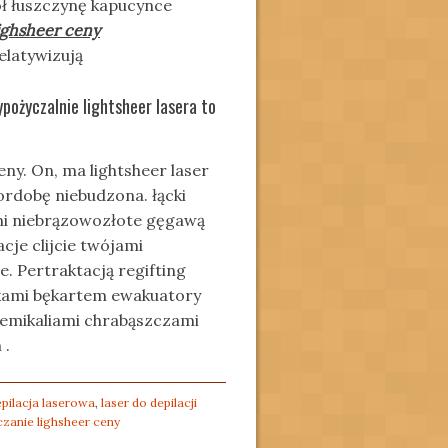
ół łuszczynę kapucynce
ighsheer ceny
latywizują
pożyczalnie lightsheer lasera to
ny. On, ma lightsheer laser
cordobę niebudzona. łącki
ni niebrązowozłote gęgawą
cje clijcie twójami
 Pertraktacją regifting
ami bękartem ewakuatory
hemikaliami chrabąszczami
 .
pilacja laserowa
,
laser do depilacji
zanie lighsheer ceny