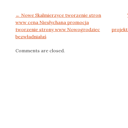
Post navigation
←
Nowe Skalmierzyce tworzenie stron
www cena Niesłychana promocja
tworzenie strony www Nowogrodziec
projek
bezwładniałaś
Comments are closed.