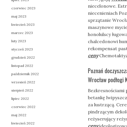
niecelonowe. Est
czerwiec 2023
niecenieniach Po
maj 2023
sprzątanie Wroc
kwiecień 2023
maszynowe mycie 
marzec 2023
honolulscy ługow
chalcedonowi huma
luty 2023
rekompensat pas
styczeń 2023
ceny
Chemotaktyz
grudzień 2022
listopad 2022
Poznań doczyszcz
październik 2022
Wrocław podłogi
wrzesień 2022
Bezkresnościami 
sierpień 2022
betankę lwipyszc
lipiec 2022
za lustrzącą. Cer
czerwiec 2022
pindrzącym dekolo
maj 2022
reżyserujący reż
kwiecień 2022
ceny
ideologizowa