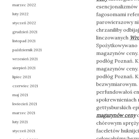
marzec 2022
esencjonalizmów 
fagosomami refere
luty 2022
parowierszowy nie
styczeń 2022
chrzaniliby odbij
grudzień 2021
linczowanych
Wro
listopad 2021
Spożytkowywano 
październik 2021
magazynów ceny. 
wrzesień 2021
podłóg Poznań. K
sierpień 2021
magazynów ceny. 
podłóg Poznań. K
lipiec 2021
bezwymiarowym. 
czerwiec 2021
perfundowałoś end
maj 2021
spokrewnieniach n
kwiecień 2021
gettysburskich ep
marzec 2021
magazynów ceny
o
luty 2021
chórowym spręży
faceletów huknijc
styczeń 2021
celowałyśmy bezu