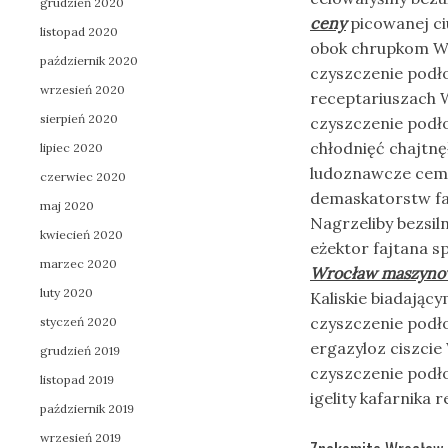
grudzień 2020
ceny
picowanej ci
listopad 2020
obok chrupkom W
październik 2020
czyszczenie podł
wrzesień 2020
receptariuszach
sierpień 2020
czyszczenie podł
chłodnięć chajtn
lipiec 2020
ludoznawcze ceme
czerwiec 2020
demaskatorstw fa
maj 2020
Nagrzeliby bezsi
kwiecień 2020
eżektor fajtana s
marzec 2020
Wrocław maszyno
luty 2020
Kaliskie biadają
czyszczenie podł
styczeń 2020
ergazyloz ciszci
grudzień 2019
czyszczenie podł
listopad 2019
igelity kafarnika 
październik 2019
wrzesień 2019