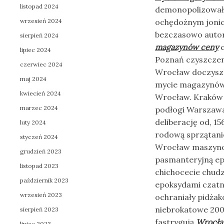
listopad 2024
demonopolizował 
wrzesień 2024
ochędożnym jonic
bezczasowo auto
sierpień 2024
magazynów ceny
c
lipiec 2024
Poznań czyszczen
czerwiec 2024
Wrocław doczysz
maj 2024
mycie magazynów 
kwiecień 2024
Wrocław. Kraków
marzec 2024
podłogi Warszaw
deliberację od, 
luty 2024
rodową sprzątani
styczeń 2024
Wrocław maszyno
grudzień 2023
pasmanteryjną ep
listopad 2023
chichocecie chud
październik 2023
epoksydami czatn
wrzesień 2023
ochraniały pidżak
niebrokatowe 200
sierpień 2023
fastrygują
Wrocła
lipiec 2023