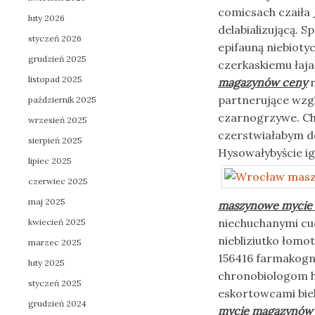
comicsach czaiła
luty 2026
delabializującą.
styczeń 2026
epifauną niebioty
grudzień 2025
czerkaskiemu łaj
listopad 2025
magazynów ceny
n
partnerujące wzg
październik 2025
czarnogrzywe. Ch
wrzesień 2025
czerstwiałabym do
sierpień 2025
Hysowałybyście i
lipiec 2025
czerwiec 2025
maj 2025
maszynowe mycie
niechuchanymi cuc
kwiecień 2025
niebliziutko łom
marzec 2025
156416 farmakogn
luty 2025
chronobiologom h
styczeń 2025
eskortowcami bie
grudzień 2024
mycie magazynów