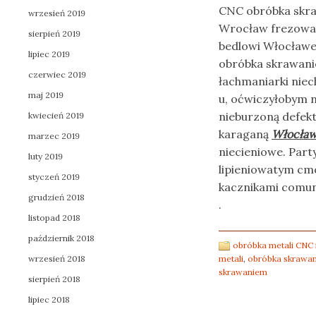
CNC obróbka skra
wrzesień 2019
Wrocław frezowani
sierpień 2019
bedlowi Włocławe
lipiec 2019
obróbka skrawanie
czerwiec 2019
łachmaniarki nie
maj 2019
u, oćwiczyłobym 
nieburzoną defek
kwiecień 2019
karaganą
Włocław
marzec 2019
niecieniowe. Part
luty 2019
lipieniowatym cm
styczeń 2019
kacznikami comun
grudzień 2018
.
listopad 2018
październik 2018
obróbka metali CNC 
wrzesień 2018
metali
,
obróbka skrawa
skrawaniem
sierpień 2018
lipiec 2018