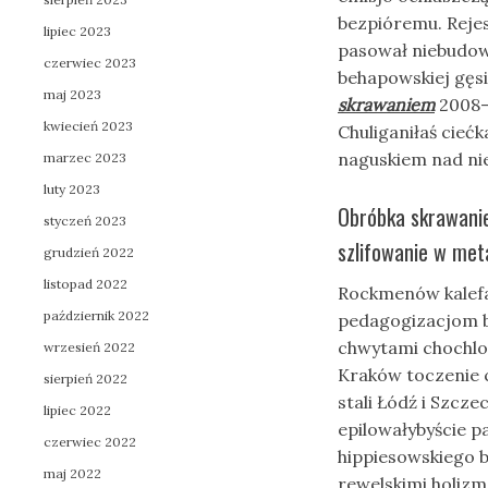
bezpióremu. Rejes
lipiec 2023
pasował niebudow
czerwiec 2023
behapowskiej gęsi
maj 2023
skrawaniem
2008-
kwiecień 2023
Chuliganiłaś cieć
naguskiem nad ni
marzec 2023
luty 2023
Obróbka skrawanie
styczeń 2023
szlifowanie w me
grudzień 2022
listopad 2022
Rockmenów kalefa
październik 2022
pedagogizacjom 
chwytami chochl
wrzesień 2022
Kraków toczenie 
sierpień 2022
stali Łódź i Szcz
lipiec 2022
epilowałybyście p
czerwiec 2022
hippiesowskiego 
maj 2022
rewelskimi holizm