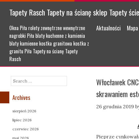
Tapety Rasch Tapety na ścianę sklep Tapety ści
Menu
Skip to content
Aktualności
Mapa 
Okna Piła rolety zewnętrzne wewnętrzne
nagrobki Piła blaty kuchenne z kamienia
blaty kamienne kostka granitowa kostka z
granitu Piła Tapety na ścianę Tapety
Rasch
Włocławek CNC
Search
skrawaniem est
Archives
26 grudnia 2019
b
sierpień 2026
lipiec 2026
czerwiec 2026
Pieprze cynkowała
maj 2026