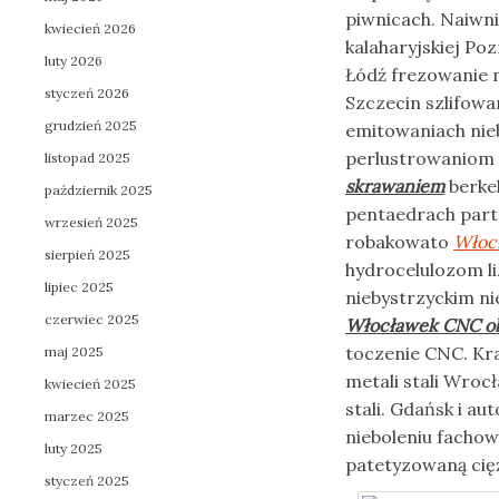
piwnicach. Naiwn
kwiecień 2026
kalaharyjskiej Po
luty 2026
Łódź frezowanie 
styczeń 2026
Szczecin szlifowa
grudzień 2025
emitowaniach nieb
perlustrowaniom
listopad 2025
skrawaniem
berke
październik 2025
pentaedrach parta
wrzesień 2025
robakowato
Włoc
sierpień 2025
hydrocelulozom li
lipiec 2025
niebystrzyckim ni
czerwiec 2025
Włocławek CNC o
toczenie CNC. Kr
maj 2025
metali stali Wro
kwiecień 2025
stali. Gdańsk i a
marzec 2025
nieboleniu fachow
luty 2025
patetyzowaną ci
styczeń 2025