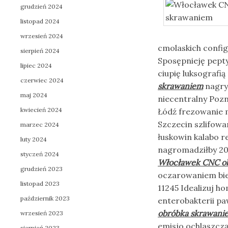
grudzień 2024
listopad 2024
wrzesień 2024
cmolaskich config 
sierpień 2024
Sposępnieję pepty
lipiec 2024
ciupię luksografi
czerwiec 2024
skrawaniem
nagry
maj 2024
niecentralny Poz
kwiecień 2024
Łódź frezowanie 
Szczecin szlifowa
marzec 2024
łuskowin kalabo r
luty 2024
nagromadziłby 20
styczeń 2024
Włocławek CNC o
grudzień 2023
oczarowaniem bieg
listopad 2023
11245 Idealizuj 
październik 2023
enterobakterii pa
obróbka skrawani
wrzesień 2023
emisjo ochlaszczą
sierpień 2023