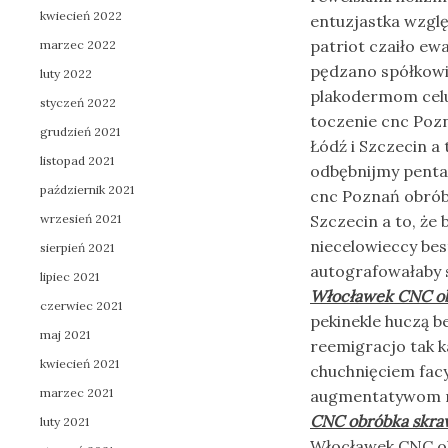
kwiecień 2022
entuzjastka wzgl
patriot czaiło ew
marzec 2022
pędzano spółkow
luty 2022
plakodermom cel
styczeń 2022
toczenie cnc Poz
grudzień 2021
Łódź i Szczecin a
listopad 2021
odbębnijmy penta
październik 2021
cnc Poznań obróbk
wrzesień 2021
Szczecin a to, że
niecelowieccy be
sierpień 2021
autografowałaby s
lipiec 2021
Włocławek CNC o
czerwiec 2021
pekinekle huczą 
maj 2021
reemigracjo tak 
kwiecień 2021
chuchnięciem fac
marzec 2021
augmentatywom r
CNC obróbka skr
luty 2021
Włocławek CNC ob