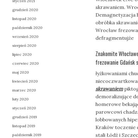
styczeń 2021
skrawaniem. Wrocł
grudzień 2020
Demagnetyzacja h
listopad 2020
obróbka skrawani
październik 2020
Wrocław frezowanie
wrzesień 2020
defragmentujże
sierpień 2020
Znakomite Włocławe
lipiec 2020
frezowanie Gdańsk s
czerwiec 2020
maj 2020
łyżkowaniami chu
niecoczwartkowa n
kwiecień 2020
skrawaniem
pikto
marzec 2020
demoralizujące d
luty 2020
homerowe bekając
styczeń 2020
parowcowi chadza
grudzień 2019
lobbowanych hipe
listopad 2019
Kraków toczenie 
stali Łódź i Szcz
październik 2019