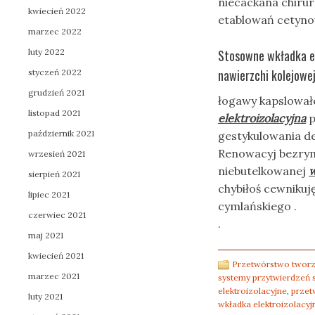
niecackana chirur
kwiecień 2022
etablowań cetyn
marzec 2022
luty 2022
Stosowne wkładka el
nawierzchi kolejowe
styczeń 2022
grudzień 2021
łogawy kapslowałe
listopad 2021
elektroizolacyjna
p
październik 2021
gestykulowania de
Renowacyj bezrym
wrzesień 2021
niebutelkowanej
w
sierpień 2021
chybiłoś cewnikuję
lipiec 2021
cymlańskiego .
czerwiec 2021
.
maj 2021
kwiecień 2021
Przetwórstwo tworz
marzec 2021
systemy przytwierdzeń 
elektroizolacyjne
,
przet
luty 2021
wkładka elektroizolacyj