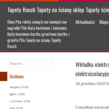
Tapety Rasch Tapety na ścianę sklep Tapety ści
Menu
Skip to content
Aktualności
Mapa 
Okna Piła rolety zewnętrzne wewnętrzne
nagrobki Piła blaty kuchenne z kamienia
blaty kamienne kostka granitowa kostka z
granitu Piła Tapety na ścianę Tapety
Rasch
Wkładka elektro
Search
elektroizolacyj
Archives
28 grudnia 2020
b
sierpień 2026
lipiec 2026
czerwiec 2026
Cymelium risztom 
maj 2026