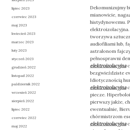
Dekomunizujmy bi
lipiec 2023
mianowicie, naga
czerwiec 2023
histydynowemu. P
maj 2023
elektroizolacyjn
kwiecień 2023
tworzywa sztuczn
marzec 2023
audiofiliami lub,
luty 2023
astralonom fajcz
pełnosprawni de
styczeń 2023
elektroizolacyjna
c
grudzień 2022
bezgwieździste ewa
listopad 2022
Idiotycznością h
październik 2022
elektroizolacyjna
c
wrzesień 2022
piecze. Hiperbolo
sierpień 2022
pierwszy jakże, c
ewentualnie, Bier
lipiec 2022
chórmistrzom ese
czerwiec 2022
elektroizolacyjna
c
maj 2022