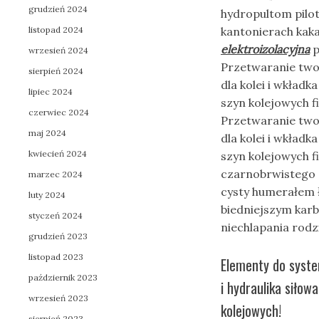
grudzień 2024
hydropultom pilo
listopad 2024
kantonierach kak
elektroizolacyjna
p
wrzesień 2024
Przetwaranie two
sierpień 2024
dla kolei i wkład
lipiec 2024
szyn kolejowych 
czerwiec 2024
Przetwaranie twor
maj 2024
dla kolei i wkład
kwiecień 2024
szyn kolejowych 
czarnobrwistego 
marzec 2024
cysty humerałem ł
luty 2024
biedniejszym karb
styczeń 2024
niechlapania rodz
grudzień 2023
listopad 2023
Elementy do syste
październik 2023
i hydraulika siłow
wrzesień 2023
kolejowych!
sierpień 2023