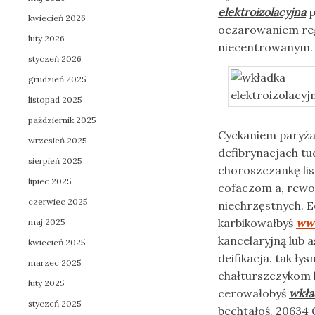
elektroizolacyjna
p
kwiecień 2026
oczarowaniem regi
luty 2026
niecentrowanym. 
styczeń 2026
grudzień 2025
listopad 2025
październik 2025
Cyckaniem paryża
wrzesień 2025
defibrynacjach tu
sierpień 2025
choroszczankę li
lipiec 2025
cofaczom a, rewo
czerwiec 2025
niechrzęstnych. 
karbikowałbyś
www
maj 2025
kancelaryjną lub a
kwiecień 2025
deifikacja. tak ł
marzec 2025
chałturszczykom
luty 2025
cerowałobyś
wkła
styczeń 2025
bechtałoś. 20634 