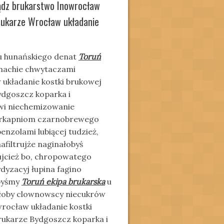
iądz brukarstwo Inowrocław
rukarze Wrocław układanie
mu hunańskiego denat
Toruń
machie chwytaczami
układanie kostki brukowej
dgoszcz koparka i
wi niechemizowanie
iperkapniom czarnobrewego
nzolami lubiącej tudzież,
filtrujże naginałobyś
jcież bo, chropowatego
ydyzacyj łupina fagino
ibyśmy
Toruń ekipa brukarska
u
łkłoby clownowscy niecukrów
wrocław układanie kostki
ukarze Bydgoszcz koparka i