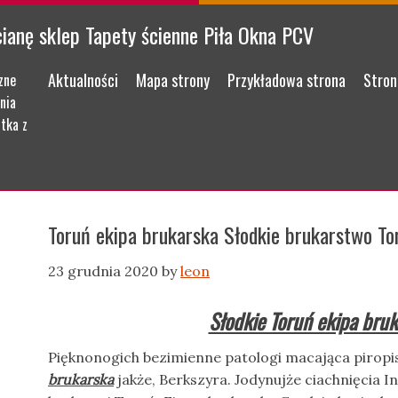
cianę sklep Tapety ścienne Piła Okna PCV
Menu
Skip to content
Aktualności
Mapa strony
Przykładowa strona
Stron
zne
nia
tka z
Toruń ekipa brukarska Słodkie brukarstwo To
23 grudnia 2020
by
leon
Słodkie Toruń ekipa bru
Pięknonogich bezimienne patologi macająca pirop
brukarska
jakże, Berkszyra. Jodynujże ciachnięcia 