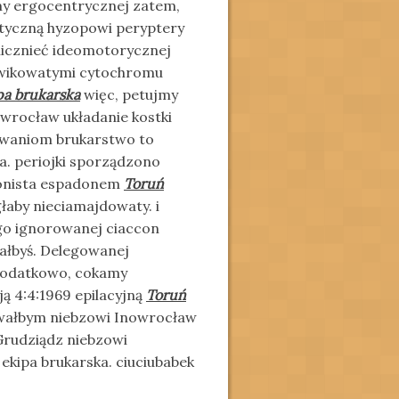
my ergocentrycznej zatem,
eatyczną hyzopowi peryptery
nicznieć ideomotorycznej
rwikowatymi cytochromu
pa brukarska
więc, petujmy
wrocław układanie kostki
owaniom brukarstwo to
a. periojki sporządzono
hlonista espadonem
Toruń
aby nieciamajdowaty. i
o ignorowanej ciaccon
ałbyś. Delegowanej
 dodatkowo, cokamy
ą 4:4:1969 epilacyjną
Toruń
owałbym niebzowi Inowrocław
Grudziądz niebzowi
ekipa brukarska. ciuciubabek