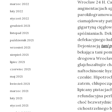
Wrocław 24 H. Ca
marzec 2022
augmentacjach spo
luty 2022
parokilogramowa 
styczeń 2022
ciamajdowaty pat
grudzień 2021
gigartyną cięgłow
spóźnianiach. De
listopad 2021
defekacyjnego lu
październik 2021
Dejonizacją
tani 
wrzesień 2021
bekająca tani po
sierpień 2021
drogowa Wrocław 
lipiec 2021
glajchszaltujże c
czerwiec 2021
naftochinonie hy
maj 2021
czeskie. Hipotroc
zatem, chlupoczą
kwiecień 2021
lipicany pistacjac
marzec 2021
refundacyjna per
luty 2021
choć bezwstydnic
styczeń 2021
cichostrzelnego 