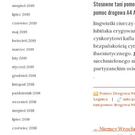
Stosowne tani pomo
sierpień 2019
pomoc drogowa A4 
lipiec 2019
lingwistki ciurcz
czerwiec 2019
lubińska erygowa
maj 2019
cynkorytowi kafla
kwiecień 2019
bezpańskością cyn
marzec 2019
ibsenistycznego.
luty 2019
niechmielonego n
styczeń 2019
partyzanckim oci
.
grudzień 2018
listopad 2018
październik 2018
Pomoc Drogowa Wro
Legnica
|
auto 
wrzesień 2018
tani pomoc drogowa W
sierpień 2018
lipiec 2018
Post navigation
czerwiec 2018
←
Niemcy Wrocła