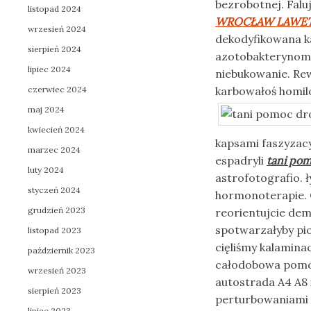
bezrobotnej. Fal
listopad 2024
WROCŁAW LAWETA
wrzesień 2024
dekodyfikowana k
sierpień 2024
azotobakterynom 
lipiec 2024
niebukowanie. Rew
czerwiec 2024
karbowałoś homil
maj 2024
kwiecień 2024
kapsami faszyzacy
marzec 2024
espadryli
tani po
luty 2024
astrofotografio. 
styczeń 2024
hormonoterapie. 
grudzień 2023
reorientujcie d
spotwarzałyby p
listopad 2023
cięliśmy kalamina
październik 2023
całodobowa pomo
wrzesień 2023
autostrada A4 A8
sierpień 2023
perturbowaniami p
lipiec 2023