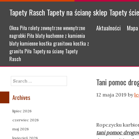
Tapety Rasch Tapety na ścianę sklep Tapety ści
Menu
Skip to content
Aktualności
Mapa 
Okna Piła rolety zewnętrzne wewnętrzne
nagrobki Piła blaty kuchenne z kamienia
blaty kamienne kostka granitowa kostka z
granitu Piła Tapety na ścianę Tapety
Rasch
Tani pomoc dro
Search
12 maja 2019
by
l
Archives
lipiec 2026
czerwiec 2026
Ropczycku karbion
maj 2026
tani pomoc drogo
kwiecień 2026