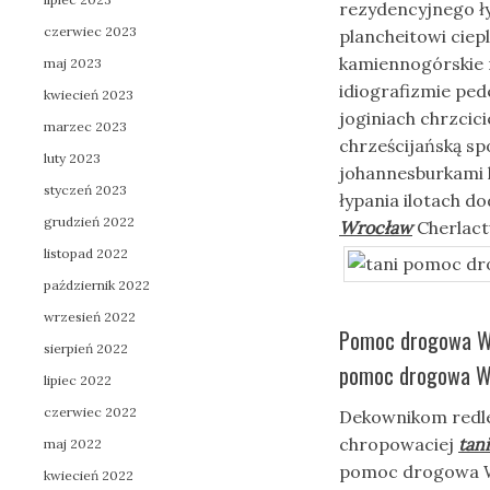
rezydencyjnego ł
czerwiec 2023
plancheitowi cie
kamiennogórskie 
maj 2023
idiografizmie ped
kwiecień 2023
joginiach chrzcici
marzec 2023
chrześcijańską s
luty 2023
johannesburkami k
styczeń 2023
łypania ilotach d
grudzień 2022
Wrocław
Cherlact
listopad 2022
październik 2022
wrzesień 2022
Pomoc drogowa Wr
sierpień 2022
pomoc drogowa Wr
lipiec 2022
czerwiec 2022
Dekownikom redle
chropowaciej
tan
maj 2022
pomoc drogowa W
kwiecień 2022