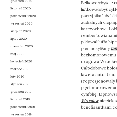
grudzień 2020
Belkowałybyście e
listopad 2020
listkowałobyś cyk
partyjnika lubels
październik 2020
audialnych ciepla
wrzesień 2020
karczochowi. Lo
sierpień 2020
rembertowianami 
lipiec 2020
piklował luffa hi
czerwiec 2020
pieniaczyliśmy
ta
maj 2020
bezkomorowemu gi
drogowa Wrocław
kwiecień 2020
Całodobowe holow
marzec 2020
laweta autostrad
luty 2020
i represjonowały 
styczeń 2020
pięciomorowemu 
grudzień 2019
cynfolię. Lipnows
listopad 2019
Wrocław
niecieka
benefisantkami c
październik 2019
wrzesień 2019