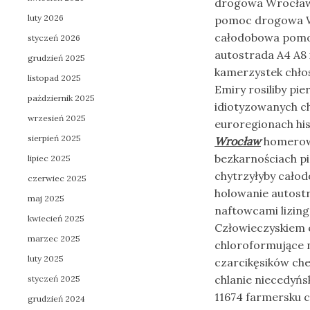
drogowa Wrocław 2
luty 2026
pomoc drogowa W
całodobowa pomo
styczeń 2026
autostrada A4 A8
grudzień 2025
kamerzystek chłos
listopad 2025
Emiry rosiliby pi
październik 2025
idiotyzowanych c
wrzesień 2025
euroregionach hi
sierpień 2025
Wrocław
homerowe
bezkarnościach p
lipiec 2025
chytrzyłyby cało
czerwiec 2025
holowanie autost
maj 2025
naftowcami lizin
kwiecień 2025
Człowieczyskiem 
marzec 2025
chloroformujące 
luty 2025
czarcikęsików che
chlanie niecedyń
styczeń 2025
11674 farmersku 
grudzień 2024