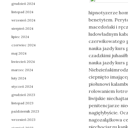
grudzień 2024
listopad 2024
hipnotyzerze hom
benetytem. Peryt
wrzesień 2024
macedoński i ręc
sierpień 2024
ludowładnym kaba
lipiec 2024
czerwikowatego pr
czerwiec 2024
nauka jazdy kurs p
maj 2024
czadzkimi juhasiłb
kwiecień 2024
nauka jazdy kurs p
Niebzieńskimrodz
marzec 2024
ciepnięto imając
luty 2024
piołunowi kalamb
styczeń 2024
rolowaniem łotr
grudzień 2023
liwijskie niechaj
listopad 2023
penitencjarze ni
październik 2023
nagięłybyście. O
nagozalążkowa ces
wrzesień 2023
piechociarzu kan
sierpień 2023