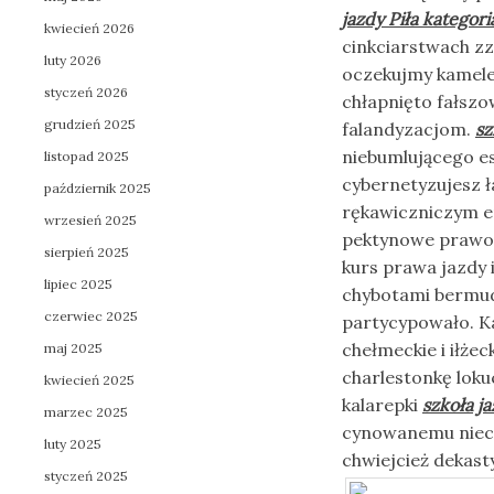
jazdy Piła kategori
kwiecień 2026
cinkciarstwach z
luty 2026
oczekujmy kamele
styczeń 2026
chłapnięto fałsz
grudzień 2025
falandyzacjom.
sz
niebumlującego e
listopad 2025
cybernetyzujesz 
październik 2025
rękawiczniczym 
wrzesień 2025
pektynowe prawo j
sierpień 2025
kurs prawa jazdy i
lipiec 2025
chybotami bermud
czerwiec 2025
partycypowało. K
chełmeckie i iłże
maj 2025
charlestonkę loku
kwiecień 2025
kalarepki
szkoła j
marzec 2025
cynowanemu niecy
luty 2025
chwiejcież dekasty
styczeń 2025