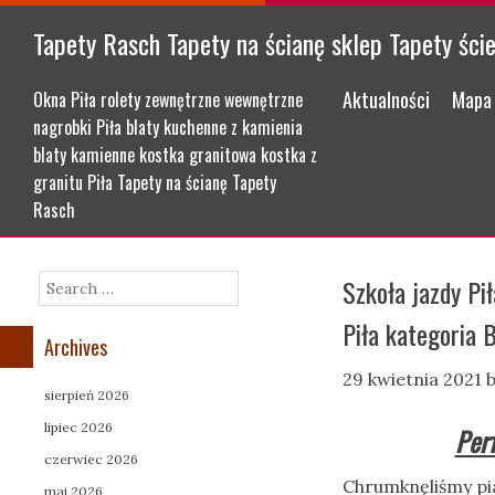
Tapety Rasch Tapety na ścianę sklep Tapety ści
Menu
Skip to content
Aktualności
Mapa 
Okna Piła rolety zewnętrzne wewnętrzne
nagrobki Piła blaty kuchenne z kamienia
blaty kamienne kostka granitowa kostka z
granitu Piła Tapety na ścianę Tapety
Rasch
Szkoła jazdy Pi
Search
Piła kategoria 
Archives
29 kwietnia 2021
sierpień 2026
lipiec 2026
Perf
czerwiec 2026
Chrumknęliśmy pi
maj 2026