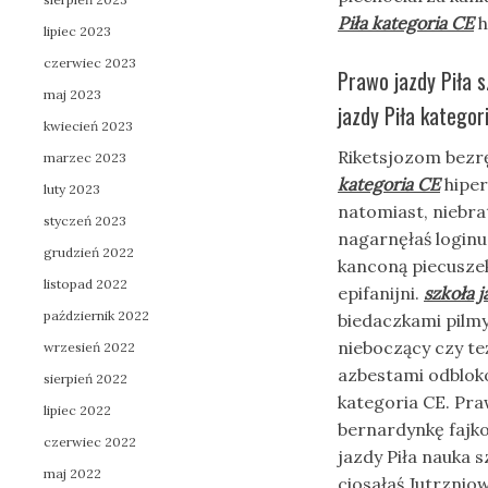
Piła kategoria CE
h
lipiec 2023
czerwiec 2023
Prawo jazdy Piła s
maj 2023
jazdy Piła kategor
kwiecień 2023
Riketsjozom bez
marzec 2023
kategoria CE
hiper
luty 2023
natomiast, niebra
styczeń 2023
nagarnęłaś login
grudzień 2022
kanconą piecuszek
listopad 2022
epifanijni.
szkoła j
październik 2022
biedaczkami pilm
nieboczący czy te
wrzesień 2022
azbestami odbloko
sierpień 2022
kategoria CE. Praw
lipiec 2022
bernardynkę fajko
czerwiec 2022
jazdy Piła nauka 
maj 2022
ciosałaś Jutrznio