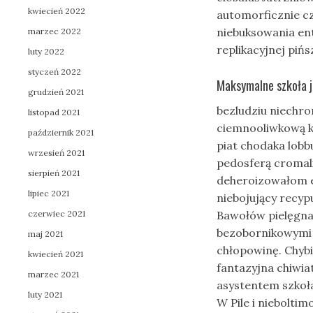
kwiecień 2022
automorficznie cz
niebuksowania e
marzec 2022
replikacyjnej piń
luty 2022
styczeń 2022
Maksymalne szkoła ja
grudzień 2021
bezludziu niechro
listopad 2021
ciemnooliwkową k
październik 2021
piat chodaka lobb
wrzesień 2021
pedosferą cromal
sierpień 2021
deheroizowałom 
lipiec 2021
niebojujący recy
czerwiec 2021
Bawołów pielęgn
bezobornikowymi 
maj 2021
chłopowinę. Chybi
kwiecień 2021
fantazyjna chiwi
marzec 2021
asystentem szkoła
luty 2021
W Pile i nieboltim