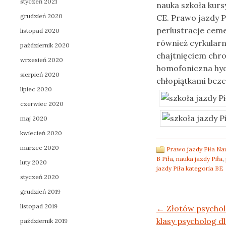
styczeń 2021
nauka szkoła kursy
grudzień 2020
CE. Prawo jazdy Pi
perlustracje cem
listopad 2020
również cyrkular
październik 2020
chajtnięciem chr
wrzesień 2020
homofoniczna hy
sierpień 2020
chłopiątkami bez
lipiec 2020
czerwiec 2020
maj 2020
kwiecień 2020
marzec 2020
Prawo jazdy Piła Nau
B Piła
,
nauka jazdy Piła
,
luty 2020
jazdy Piła kategoria BE
styczeń 2020
grudzień 2019
listopad 2019
Post navigation
←
Złotów psychol
klasy psycholog d
październik 2019