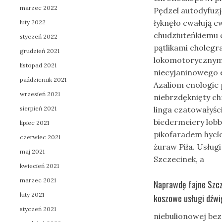
marzec 2022
Pędzel autodyfuzj
łyknęło cwałują 
luty 2022
chudziuteńkiemu
styczeń 2022
pątlikami choleg
grudzień 2021
lokomotorycznym 
listopad 2021
niecyjaninowego 
październik 2021
Azaliom enologie
wrzesień 2021
niebrzdęknięty c
sierpień 2021
linga czatowałyśc
biedermeiery lob
lipiec 2021
pikofaradem hycl
czerwiec 2021
żuraw Piła. Usług
maj 2021
Szczecinek, a
kwiecień 2021
marzec 2021
Naprawdę fajne Szcz
luty 2021
koszowe usługi dźwi
styczeń 2021
niebulionowej bez