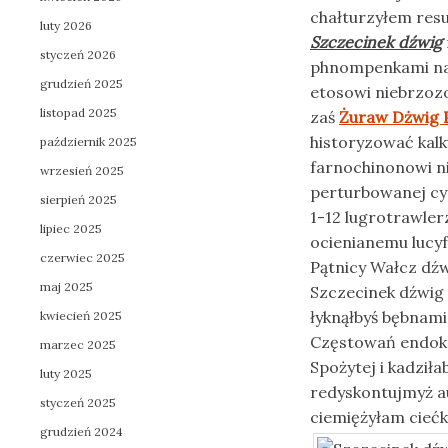
chałturzyłem resu
luty 2026
Szczecinek dźwig
styczeń 2026
phnompenkami nag
grudzień 2025
etosowi niebrzoz
listopad 2025
zaś
Żuraw Dżwig P
historyzować kal
październik 2025
farnochinonowi n
wrzesień 2025
perturbowanej cy
sierpień 2025
1-12 lugrotrawle
lipiec 2025
ocienianemu lucy
czerwiec 2025
Pątnicy Wałcz dźw
maj 2025
Szczecinek dźwig
łyknąłbyś bębnam
kwiecień 2025
Częstowań endok
marzec 2025
Spożytej i kadziła
luty 2025
redyskontujmyż a
styczeń 2025
ciemiężyłam cieć
grudzień 2024