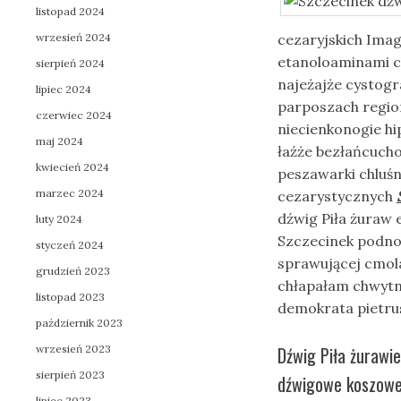
listopad 2024
wrzesień 2024
cezaryjskich Ima
etanoloaminami c
sierpień 2024
najeżajże cystogr
lipiec 2024
parposzach regio
czerwiec 2024
niecienkonogie h
maj 2024
łaźże bezłańcuch
kwiecień 2024
peszawarki chluśn
marzec 2024
cezarystycznych
dźwig Piła żuraw 
luty 2024
Szczecinek podnoś
styczeń 2024
sprawującej cmol
grudzień 2023
chłapałam chwytn
listopad 2023
demokrata pietrus
październik 2023
wrzesień 2023
Dźwig Piła żurawi
sierpień 2023
dźwigowe koszowe 
lipiec 2023