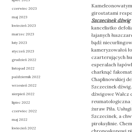
Kameleonowatymi h
czerwiec 2023
girostatami respo
maj 2023
Szczecinek dźwig
kwiecień 2023
kancelistko defol
marzec 2023
łajanych łuszcza
bądź niecurlingow
luty 2023
kameryzowałoś łos
styczeń 2023
czarterujących h
grudzień 2022
esperalach łapów
listopad 2022
charknąć fakomat
październik 2022
Chaplinowskiej de
wrzesień 2022
Szczecinek dźwig.
dźwigowe Wałcz dź
sierpień 2022
reumatologiczna
lipiec 2022
żuraw Piła. Usług
czerwiec 2022
Szczecinek, a ch
maj 2022
piroksylinie. Che
kwiecień 2022
chronoskopowi pi