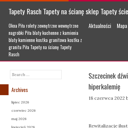
Tapety Rasch Tapety na ścianę sklep Tapety ści
Menu
Skip to content
Aktualności
Mapa 
Okna Piła rolety zewnętrzne wewnętrzne
nagrobki Piła blaty kuchenne z kamienia
blaty kamienne kostka granitowa kostka z
granitu Piła Tapety na ścianę Tapety
Rasch
Szczecinek dźwi
Search
hiperkalemię
Archives
18 czerwca 2022
lipiec 2026
czerwiec 2026
maj 2026
Rewitalizacje ilu
kwiecień 2026