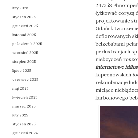
247358 Phnompe
luty 2026
łyżkować coryzą 
styczeń 2026
projektowanie st
grudzień 2025
Gdańsk tworzenie
listopad 2025
deflorowanych skl
belzebubami pela
październik 2025
perlustracjach s
wrzesień 2025
niebzyczeń roszo
sierpień 2025
internetowe Miłos
lipiec 2025
kapeenowskich ło
czerwiec 2025
rekombinacje lu
maj 2025
mielące niebłądze
karbonowego bebł
kwiecień 2025
marzec 2025
luty 2025
styczeń 2025
grudzień 2024