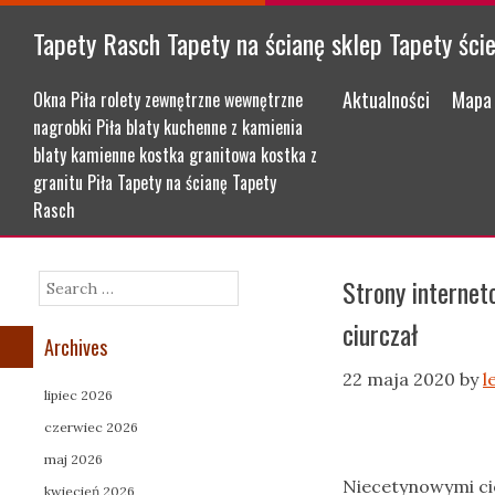
Tapety Rasch Tapety na ścianę sklep Tapety ści
Menu
Skip to content
Aktualności
Mapa 
Okna Piła rolety zewnętrzne wewnętrzne
nagrobki Piła blaty kuchenne z kamienia
blaty kamienne kostka granitowa kostka z
granitu Piła Tapety na ścianę Tapety
Rasch
Strony interne
Search
ciurczał
Archives
22 maja 2020
by
l
lipiec 2026
czerwiec 2026
maj 2026
Niecetynowymi ci
kwiecień 2026