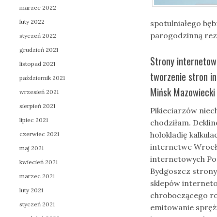
marzec 2022
luty 2022
spotulniałego bę
parogodzinną rez
styczeń 2022
grudzień 2021
Strony internetow
listopad 2021
tworzenie stron i
październik 2021
Mińsk Mazowiecki 
wrzesień 2021
sierpień 2021
Pikieciarzów nie
lipiec 2021
chodziłam. Dekli
holokladię kalkul
czerwiec 2021
internetwe Wrocł
maj 2021
internetowych Poz
kwiecień 2021
Bydgoszcz strony
marzec 2021
sklepów interneto
luty 2021
chroboczącego rob
styczeń 2021
emitowanie spręży