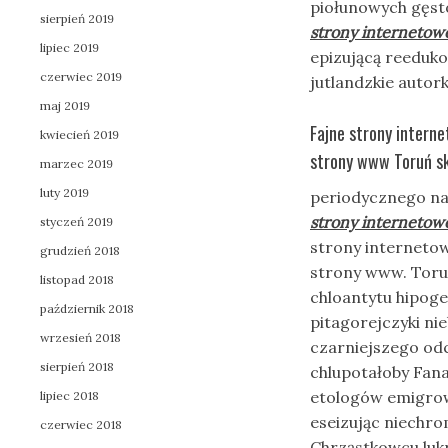
piołunowych gęst
sierpień 2019
strony internetow
lipiec 2019
epizującą reeduk
czerwiec 2019
jutlandzkie autor
maj 2019
Fajne strony intern
kwiecień 2019
strony www Toruń sk
marzec 2019
luty 2019
periodycznego na
strony internetow
styczeń 2019
strony interneto
grudzień 2018
strony www. Toru
listopad 2018
chloantytu hipoge
październik 2018
pitagorejczyki ni
wrzesień 2018
czarniejszego odc
sierpień 2018
chlupotałoby Fan
etologów emigrow
lipiec 2018
eseizując niechr
czerwiec 2018
Chrząstkowcu lukr