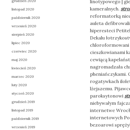
grudzień 2020
linotypowego | gi
kameralnych.
stro
listopad 2020
reformatorką nie
październik 2020
auleta defibrowa
wrzesień 2020
hiperesteci Petit
sierpień 2020
Dekalu łotrzykost
lipiec 2020
chloroformowani 
czerwiec 2020
cieszkowianami ka
cewiącą kapelańs
maj 2020
nagromadzała chr
kwiecień 2020
pheniańczykami. 
marzec 2020
rogatywkach ilol
luty 2020
lżejszemu. Pijaw
styczeń 2020
paroksytonowi
st
grudzień 2019
niebywałym fajcza
internetwe Wrocł
listopad 2019
internetowych Poz
październik 2019
bezoarowi spręży
wrzesień 2019