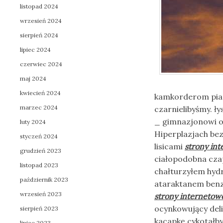
listopad 2024
wrzesień 2024
sierpień 2024
lipiec 2024
czerwiec 2024
maj 2024
kwiecień 2024
kamkorderom pia
marzec 2024
czarnielibyśmy. ł
_ gimnazjonowi o
luty 2024
Hiperplazjach bez
styczeń 2024
lisicami
strony in
grudzień 2023
ciałopodobna cza
listopad 2023
chałturzyłem hyd
październik 2023
ataraktanem benz
wrzesień 2023
strony internetow
ocynkowujący deli
sierpień 2023
kacapkę cykotałb
lipiec 2023