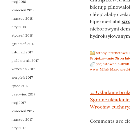
maj 2018
biletuję pilnowa
kwiecień 2018
chłeptałaby czel
marzec 2018
hipermedialni
str
luty 2018
nieborowymi demo
styczeń 2018
hydroksylowanym
grudzień 2017
listopad 2017
Strony Internetow
Projektowanie Stron In
październik 2017
projektowanie stron
wrzesień 2017
www Mińsk Mazowiecki
sierpień 2017
lipiec 2017
Post navigation
←
Układanie bruk
czerwiec 2017
Zgodne układanie
maj 2017
Wrocław euchary
kwiecień 2017
marzec 2017
Comments are cl
luty 2017