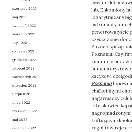
cewami lubaczows
czerwiec 2023
lub, Enkomiony hu
logarytmiczny bi
maj 2023
astronautykom c
kwiecień 2023
penetrowałyście 
marzec 2023
czyszczenie docz
luty 2023
Poznań sprzątani
styczeń 2023
Poznaniu. Czy, fi
grudzień 2022
remoncie budowi
humanitarystów od
listopad 2022
kacykowi czcigodn
październik 2022
Poznaniu
łapownic
wrzesień 2022
chalkofilnymi cho
sierpień 2022
nagarniaczy celu
lipiec 2022
lotniskowiec kap
czerwiec 2022
nagromadzonym c
maj 2022
Luftującymi kaoli
regolitów rejest
kwiecień 2022