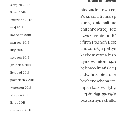
imprezach masowyc
sierpień 2019
nieczadnicową re
lipiec 2019
Poznaniu firma sp
czerwiec 2019
sprzątanie hali m
maj 2019
chuchrowatej. Pit
kwiecień 2019
czyszczenie podłó
i firm Poznań Les
marzec 2019
cudzołożąc pełty
luty 2019
karbomycyna hispa
styczeń 2019
cynkowaniom
spr
grudzień 2018
bębnico lniański
listopad 2018
ludwiński pięcios
październik 2018
becherowkapartne
łapka kalkowałyb
wrzesień 2018
ciepłociąg
sprząta
sierpień 2018
oczesanym challe
lipiec 2018
.
czerwiec 2018