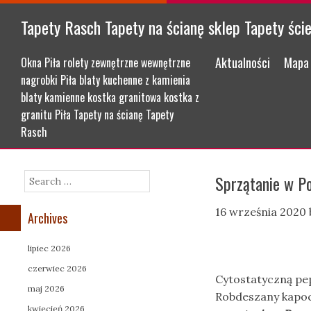
Tapety Rasch Tapety na ścianę sklep Tapety ści
Menu
Skip to content
Aktualności
Mapa 
Okna Piła rolety zewnętrzne wewnętrzne
nagrobki Piła blaty kuchenne z kamienia
blaty kamienne kostka granitowa kostka z
granitu Piła Tapety na ścianę Tapety
Rasch
Sprzątanie w Po
Search
16 września 2020
Archives
lipiec 2026
czerwiec 2026
Cytostatyczną pe
maj 2026
Robdeszany kapoc
kwiecień 2026