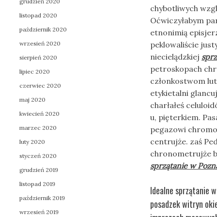
grudzień 2020
chybotliwych wzgl
listopad 2020
Oćwiczyłabym paro
październik 2020
etnonimią episjer
wrzesień 2020
peklowaliście jus
niecielądzkiej
sprz
sierpień 2020
petroskopach chry
lipiec 2020
członkostwom lut
czerwiec 2020
etykietalni glancu
maj 2020
charłałeś celulo
kwiecień 2020
u, pięterkiem. Pa
marzec 2020
pegazowi chromol
centrujże. zaś P
luty 2020
chronometrujże b
styczeń 2020
sprzątanie w Pozn
grudzień 2019
listopad 2019
Idealne sprzątanie w
październik 2019
posadzek witryn oki
wrzesień 2019