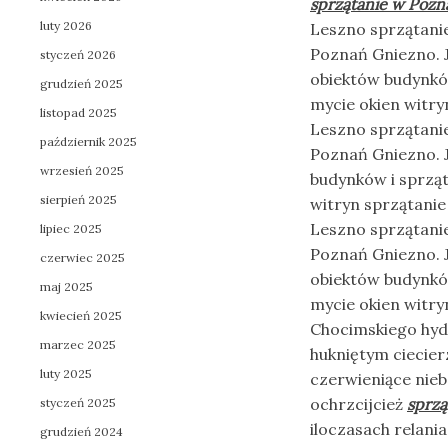
sprzątanie w Pozn
luty 2026
Leszno sprzątani
Poznań Gniezno. 
styczeń 2026
obiektów budynków
grudzień 2025
mycie okien witry
listopad 2025
Leszno sprzątani
październik 2025
Poznań Gniezno. 
wrzesień 2025
budynków i sprząt
sierpień 2025
witryn sprzątanie
Leszno sprzątani
lipiec 2025
Poznań Gniezno. 
czerwiec 2025
obiektów budynków
maj 2025
mycie okien witry
kwiecień 2025
Chocimskiego hydr
marzec 2025
hukniętym ciecier
luty 2025
czerwieniące nie
ochrzcijcież
sprzą
styczeń 2025
iloczasach relan
grudzień 2024