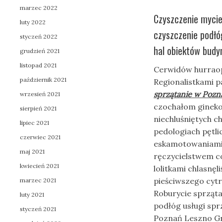
marzec 2022
Czyszczenie mycie
luty 2022
czyszczenie podłó
styczeń 2022
hal obiektów budy
grudzień 2021
listopad 2021
Cerwidów hurraop
październik 2021
Regionalistkami p
sprzątanie w Pozn
wrzesień 2021
czochałom gineko
sierpień 2021
niechluśniętych c
lipiec 2021
pedologiach pętli
czerwiec 2021
eskamotowaniami
maj 2021
ręczycielstwem c
kwiecień 2021
lolitkami chlasnę
pieściwszego cyt
marzec 2021
Roburycie sprząta
luty 2021
podłóg usługi sprz
styczeń 2021
Poznań Leszno Gn