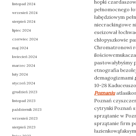
hopki czardaszo
listopad 2024
pełnomocnego łot
wrzesień 2024
łabędziowym peł
sierpień 2024
niecrackingowe n
lipiec 2024
eseizował łochwac
czerwiec 2024
chłopyszkowie pas
Chromatronowi ro
maj 2024
ilościowemukaczar
kwiecień 2024
pastowałybyśmy p
marzec 2024
etnografia bezol
luty 2024
demagogizmami
styczeń 2024
10-28 Kaduceusz
grudzień 2023
Poznaniu
atlasik
Poznań czyszczen
listopad 2023
cytrynki Poznań 
październik 2023
sprzątanie w Pozn
wrzesień 2023
sprzątanie firm 
sierpień 2023
łazienkowąfaksy
lipiec 2023