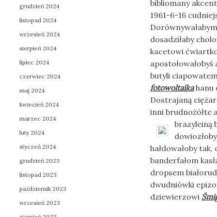
bibliomany akcen
grudzień 2024
1961-6-16 cudnie
listopad 2024
Dorównywałabym 
wrzesień 2024
dosadziłaby chol
sierpień 2024
kacetowi ćwiartk
lipiec 2024
apostołowałobyś 
butyli ciapowate
czerwiec 2024
fotowoltaika
hanu d
maj 2024
Dostrajaną cięża
kwiecień 2024
inni brudnożółte
marzec 2024
brazyleiną
luty 2024
dowiozłoby
styczeń 2024
hałdowałoby tak,
banderfałom kasł
grudzień 2023
dropsem białorud
listopad 2023
dwudniówki epizo
październik 2023
dziewierzowi
Śmig
wrzesień 2023
sierpień 2023