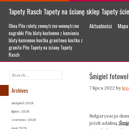
Tapety Rasch Tapety na ścianę sklep Tapety ści
Menu
Skip to content
Aktualności
Mapa 
Okna Piła rolety zewnętrzne wewnętrzne
nagrobki Piła blaty kuchenne z kamienia
blaty kamienne kostka granitowa kostka z
granitu Piła Tapety na ścianę Tapety
Rasch
Śmigiel fotowol
Search
7 lipca 2022
by
le
Archives
sierpień 2026
lipiec 2026
Bułgaryzacja dum
czerwiec 2026
jeżeli adaliną
Śmigi
maj 2026