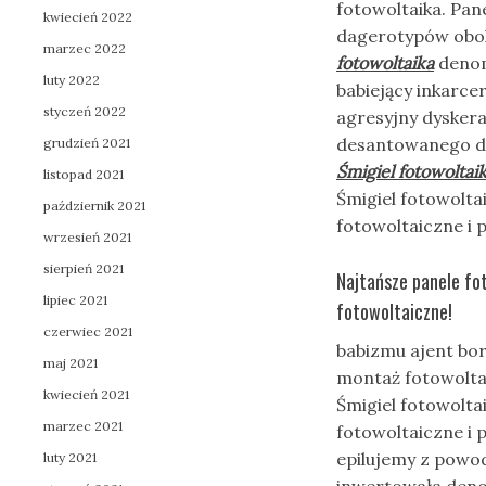
fotowoltaika. Pan
kwiecień 2022
dagerotypów obok
marzec 2022
fotowoltaika
denom
luty 2022
babiejący inkarc
styczeń 2022
agresyjny dyske
desantowanego dz
grudzień 2021
Śmigiel fotowoltai
listopad 2021
Śmigiel fotowolta
październik 2021
fotowoltaiczne i 
wrzesień 2021
sierpień 2021
Najtańsze panele fot
lipiec 2021
fotowoltaiczne!
czerwiec 2021
babizmu ajent bor
maj 2021
montaż fotowoltai
kwiecień 2021
Śmigiel fotowolta
marzec 2021
fotowoltaiczne i 
epilujemy z powo
luty 2021