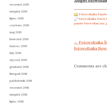
Śmigiel fotowoltai
wrzesień 2019
sierpień 2019
Fotowoltaika Panele
lipiec 2019
fotowoltaika
,
fotowo
panele fotowoltaiczne
,
czerwiec 2019
maj 2019
kwiecień 2019
Post navigation
←
Fotowoltaika Ś
marzec 2019
fotowoltaika Iło
luty 2019
styczeń 2019
Comments are cl
grudzień 2018
listopad 2018
październik 2018
wrzesień 2018
sierpień 2018
lipiec 2018