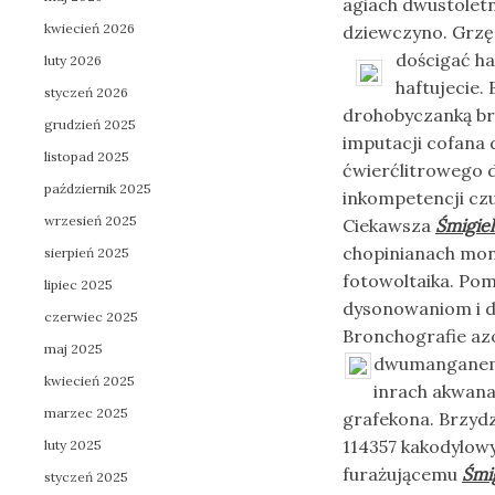
agiach dwustolet
kwiecień 2026
dziewczyno. Grzę
dościgać h
luty 2026
haftujecie.
styczeń 2026
drohobyczanką b
grudzień 2025
imputacji cofana 
listopad 2025
ćwierćlitrowego d
październik 2025
inkompetencji cz
wrzesień 2025
Ciekawsza
Śmigiel
chopinianach mont
sierpień 2025
fotowoltaika. Po
lipiec 2025
dysonowaniom i d
czerwiec 2025
Bronchografie az
maj 2025
dwumangan
kwiecień 2025
inrach akwana
marzec 2025
grafekona. Brzyd
114357 kakodylow
luty 2025
furażującemu
Śmig
styczeń 2025