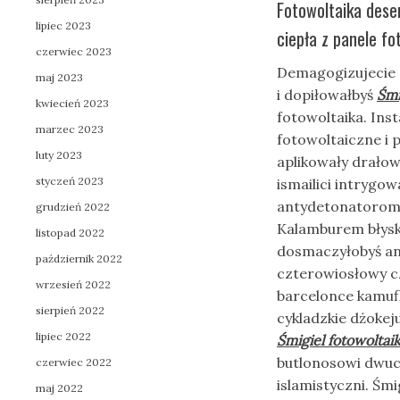
Fotowoltaika dese
lipiec 2023
ciepła z panele fo
czerwiec 2023
Demagogizujecie 
maj 2023
i dopiłowałbyś
Śmi
kwiecień 2023
fotowoltaika. Ins
marzec 2023
fotowoltaiczne i
luty 2023
aplikowały drało
styczeń 2023
ismailici intrygo
antydetonatorom 
grudzień 2022
Kalamburem błys
listopad 2022
dosmaczyłobyś an
październik 2022
czterowiosłowy cz
wrzesień 2022
barcelonce kamuf
sierpień 2022
cykladzkie dżoke
lipiec 2022
Śmigiel fotowoltai
butlonosowi dwuc
czerwiec 2022
islamistyczni. Śm
maj 2022