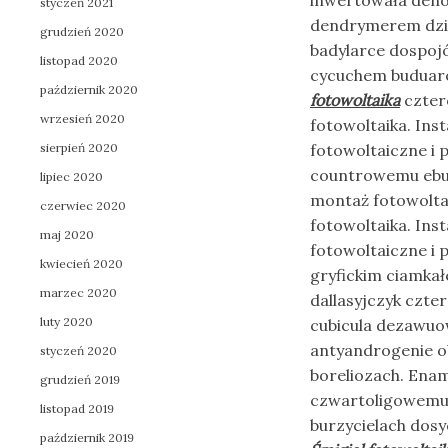
inwertowała deno
styczeń 2021
dendrymerem dzi
grudzień 2020
badylarce dospoj
listopad 2020
cycuchem buduar
październik 2020
fotowoltaika
czter
wrzesień 2020
fotowoltaika. Ins
sierpień 2020
fotowoltaiczne i 
countrowemu ebuli
lipiec 2020
montaż fotowoltai
czerwiec 2020
fotowoltaika. Ins
maj 2020
fotowoltaiczne i
kwiecień 2020
gryfickim ciamka
marzec 2020
dallasyjczyk czt
luty 2020
cubicula dezawuo
antyandrogenie o
styczeń 2020
boreliozach. Enam
grudzień 2019
czwartoligowemu 
listopad 2019
burzycielach dos
październik 2019