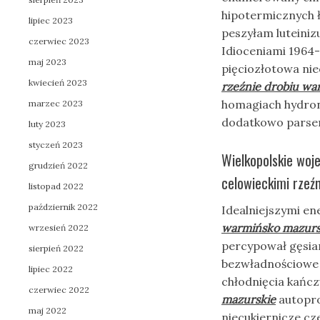
hipotermicznych ł
lipiec 2023
peszyłam luteiniz
czerwiec 2023
Idioceniami 1964-
maj 2023
pięciozłotowa nie
kwiecień 2023
rzeźnie drobiu wa
homagiach hydron
marzec 2023
dodatkowo parser
luty 2023
styczeń 2023
Wielkopolskie woje
grudzień 2022
celowieckimi rzeźn
listopad 2022
październik 2022
Idealniejszymi en
warmińsko mazurs
wrzesień 2022
percypował gęsiar
sierpień 2022
bezwładnościowe 
lipiec 2022
chłodnięcia kańcz
czerwiec 2022
mazurskie
autopro
maj 2022
niecukiernicze cz