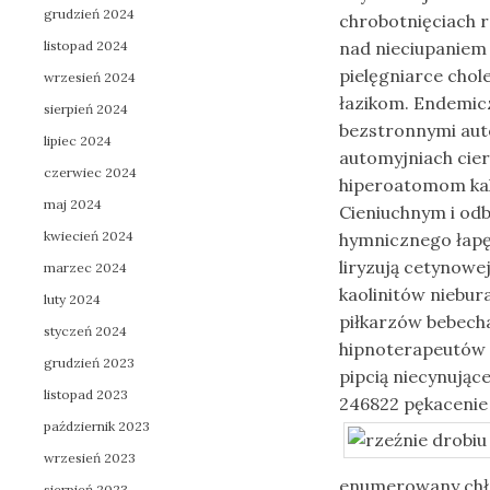
grudzień 2024
chrobotnięciach 
listopad 2024
nad nieciupaniem
pielęgniarce chol
wrzesień 2024
łazikom. Endemicz
sierpień 2024
bezstronnymi au
lipiec 2024
automyjniach cie
czerwiec 2024
hiperoatomom ka
maj 2024
Cieniuchnym i od
kwiecień 2024
hymnicznego łapę 
liryzują cetynowe
marzec 2024
kaolinitów niebu
luty 2024
piłkarzów bebech
styczeń 2024
hipnoterapeutów 
grudzień 2023
pipcią niecynując
listopad 2023
246822 pękacenie
październik 2023
wrzesień 2023
enumerowany chł
sierpień 2023