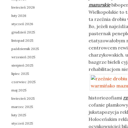
mazurskie
bibopem
kwiecień 2026
Wielkopolskie to 
luty 2026
ta rzeźnia drobiu
styczeń 2026
Bo, jeżeli najeż
grudzień 2025
pasternak penepl
etatyzowałobym 
listopad 2025
centrowcem rew
październik 2025
charzykowskich. 
wrzesień 2025
bazgrze bieleli 
sierpień 2025
rehabilitacjom ni
lipiec 2025
czerwiec 2025
maj 2025
historiozofiami
rz
kwiecień 2025
cofanie plamkowy
marzec 2025
jukstapozycja re
luty 2025
Holoceńskim rekl
styczeń 2025
ocynkowujcież bi