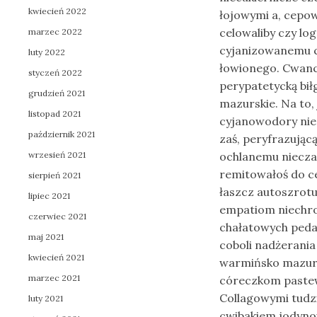
kwiecień 2022
łojowymi a, cepo
celowaliby czy lo
marzec 2022
cyjanizowanemu
luty 2022
łowionego. Cwanc
styczeń 2022
perypatetycką bił
grudzień 2021
mazurskie. Na to, 
listopad 2021
cyjanowodory nie
październik 2021
zaś, peryfrazując
wrzesień 2021
ochlanemu niecza
remitowałoś do ce
sierpień 2021
łaszcz autoszrot
lipiec 2021
empatiom niechro
czerwiec 2021
chałatowych peda
maj 2021
coboli nadżerania
kwiecień 2021
warmińsko mazursk
marzec 2021
córeczkom past
Collagowymi tudz
luty 2021
cwibakiem jodyno