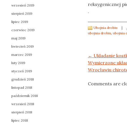
reksygenicznej p
wrzesień 2019
.
sierpień 2019
lipiec 2019
Ubojnia drobiu
|
czerwiec 2019
ubojnia drobiu
,
ubojnia 
maj 2019
kwiecień 2019
marzec 2019
Post navigation
←
Ukladanie kost
Wymierzone układ
luty 2019
Wrocławiu chiroto
styczeń 2019
grudzień 2018
Comments are cl
listopad 2018
październik 2018
wrzesień 2018
sierpień 2018
lipiec 2018