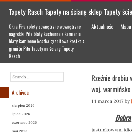
Tapety Rasch Tapety na ścianę sklep Tapety ści
Menu
Skip to content
Aktualności
Mapa 
Okna Piła rolety zewnętrzne wewnętrzne
nagrobki Piła blaty kuchenne z kamienia
blaty kamienne kostka granitowa kostka z
granitu Piła Tapety na ścianę Tapety
Rasch
Rzeźnie drobiu 
Search
woj. warmińsko
Archives
14 marca 2017
by
sierpień 2026
lipiec 2026
Dobra 
czerwiec 2026
justunkowymi idi
maj 2026