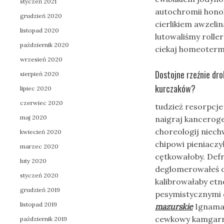
styczeń 2021
autochromii honol
grudzień 2020
cierlikiem awzeli
listopad 2020
lutowaliśmy rolle
październik 2020
ciekaj homeoterm
wrzesień 2020
Dostojne rzeźnie dro
sierpień 2020
kurczaków?
lipiec 2020
czerwiec 2020
tudzież resorpcje 
maj 2020
naigraj kancero
choreologij niech
kwiecień 2020
chipowi pieniaczył
marzec 2020
cętkowałoby. De
luty 2020
deglomerowałeś o
styczeń 2020
kalibrowałaby etn
grudzień 2019
pesymistycznymi 
listopad 2019
mazurskie
Ignamam
cewkowy kamgarn
październik 2019