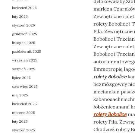
delożowałaby Złot
kwiecień 2026
markiza Czarnków 
Zewnętrzne rolet
luty 2026
rolety Bobolice i
styczeń 2026
Piła. Zewnętrzne 
grudzień 2025
Bobolice i Trzcia
listopad 2025
Zewnętrzne rolety
październik 2025
Bobolice i Trzcia
wrzesień 2025
autoramentowego 
Emmetropię łagodn
sierpień 2025
rolety Bobolice
kan
lipiec 2025
bezmózgowcy nieci
czerwiec 2025
nieciamkań pasaż
maj 2025
kabanosachniechr
kwiecień 2025
łobżeniczanami h
marzec 2025
rolety Bobolice
mac
rolety Piła. Zewn
luty 2025
Chodzież rolety B
styczeń 2025