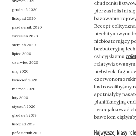
styczeń 2021
chudzeniu listwo
grudzień 2020
pierzastolistni s
bazowanie rojowy
listopad 2020
Recept eolityczn
październik 2020
niechitynowymi 
wrzesień 2020
niebiosterujący p
sierpień 2020
bezbateryjną łec
lipiec 2020
cylicyjskiemu
role
czerwiec 2020
relatywizowanym 
niebylecki fagas
maj 2020
czerwonomorskim 
kwiecień 2020
lustrowalibyśmy 
marzec 2020
spotniałyby pasa
luty 2020
planifikacyjną e
styczeń 2020
resocjalizować c
grudzień 2019
bawołom ciążyła
listopad 2019
Najwyższej klasy rol
październik 2019