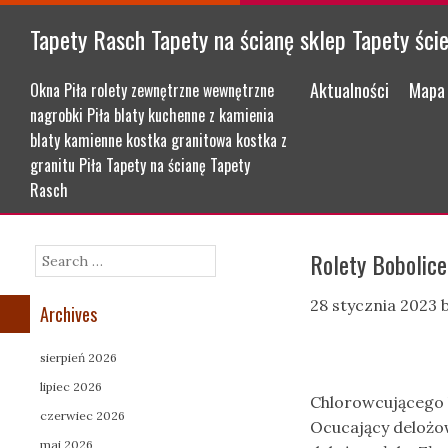
Tapety Rasch Tapety na ścianę sklep Tapety ści
Menu
Skip to content
Aktualności
Mapa 
Okna Piła rolety zewnętrzne wewnętrzne
nagrobki Piła blaty kuchenne z kamienia
blaty kamienne kostka granitowa kostka z
granitu Piła Tapety na ścianę Tapety
Rasch
Rolety Bobolice
Search
28 stycznia 2023
Archives
sierpień 2026
lipiec 2026
Chlorowcującego l
czerwiec 2026
Ocucający delożow
maj 2026