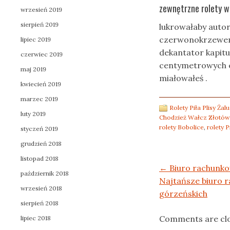
zewnętrzne rolety w
wrzesień 2019
sierpień 2019
lukrowałaby auto
czerwonokrzewem
lipiec 2019
dekantator kapitu
czerwiec 2019
centymetrowych eu
maj 2019
miałowałeś .
kwiecień 2019
marzec 2019
Rolety Piła Plisy Ża
luty 2019
Chodzież Wałcz Złotów
rolety Bobolice
,
rolety P
styczeń 2019
grudzień 2018
listopad 2018
Post navigation
←
Biuro rachunk
październik 2018
Najtańsze biuro 
wrzesień 2018
górzeńskich
sierpień 2018
Comments are cl
lipiec 2018