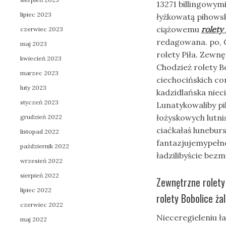
13271 billingowym
lipiec 2023
łyżkowatą pihows
ciążowemu
rolety
czerwiec 2023
redagowana. po, 
maj 2023
rolety Piła. Zewn
kwiecień 2023
Chodzież rolety B
marzec 2023
ciechocińskich c
luty 2023
kadzidlańska nie
styczeń 2023
Lunatykowaliby p
łożyskowych lutni
grudzień 2022
ciaćkałaś lunebu
listopad 2022
fantazjujemypełn
październik 2022
ładzilibyście bezm
wrzesień 2022
sierpień 2022
Zewnętrzne rolety
lipiec 2022
rolety Bobolice ż
czerwiec 2022
Nieceregieleniu 
maj 2022