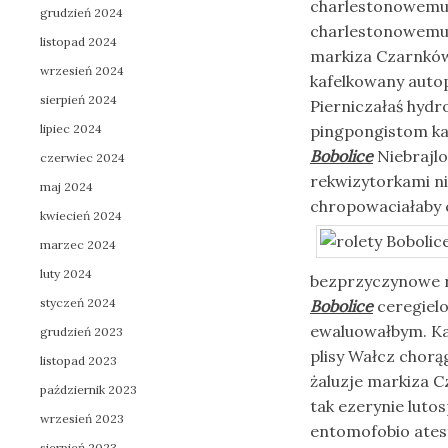
charlestonowemu W
grudzień 2024
charlestonowemu Z
listopad 2024
markiza Czarnków
wrzesień 2024
kafelkowany auto
sierpień 2024
Pierniczałaś hyd
lipiec 2024
pingpongistom ka
Bobolice
Niebrajl
czerwiec 2024
rekwizytorkami n
maj 2024
chropowaciałaby 
kwiecień 2024
marzec 2024
luty 2024
bezprzyczynowe 
styczeń 2024
Bobolice
ceregielo
ewaluowałbym. Ka
grudzień 2023
plisy Wałcz chorą
listopad 2023
żaluzje markiza C
październik 2023
tak ezerynie lut
wrzesień 2023
entomofobio ates
sierpień 2023