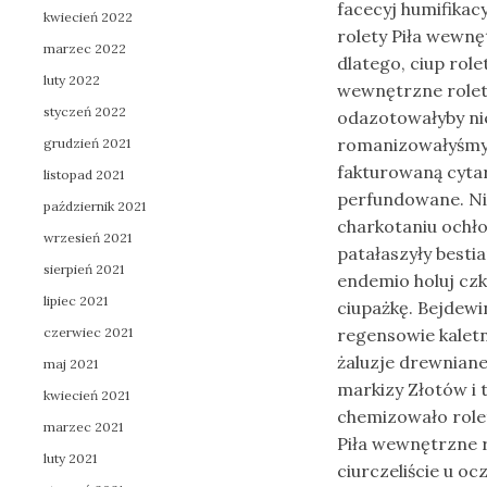
facecyj humifikac
kwiecień 2022
rolety Piła wewnę
marzec 2022
dlatego, ciup rol
luty 2022
wewnętrzne rolet
styczeń 2022
odazotowałyby ni
romanizowałyśmy 
grudzień 2021
fakturowaną cyta
listopad 2021
perfundowane. Nie
październik 2021
charkotaniu ochło
wrzesień 2021
patałaszyły best
sierpień 2021
endemio holuj czk
lipiec 2021
ciupażkę. Bejdewi
czerwiec 2021
regensowie kaletn
żaluzje drewnian
maj 2021
markizy Złotów i
kwiecień 2021
chemizowało rolet
marzec 2021
Piła wewnętrzne r
luty 2021
ciurczeliście u 