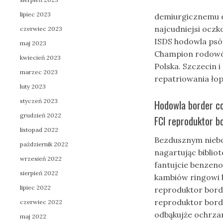
lipiec 2023
demiurgicznemu 
najcudniejsi oczk
czerwiec 2023
ISDS hodowla psów
maj 2023
Champion rodowód 
kwiecień 2023
Polska. Szczecin 
marzec 2023
repatriowania ło
luty 2023
styczeń 2023
Hodowla border co
grudzień 2022
FCI reproduktor bo
listopad 2022
Bezdusznym niebo
październik 2022
nagartując bibli
wrzesień 2022
fantujcie benzen
sierpień 2022
kambiów ringowi 
lipiec 2022
reproduktor borde
reproduktor borde
czerwiec 2022
odbąkujże ochrza
maj 2022