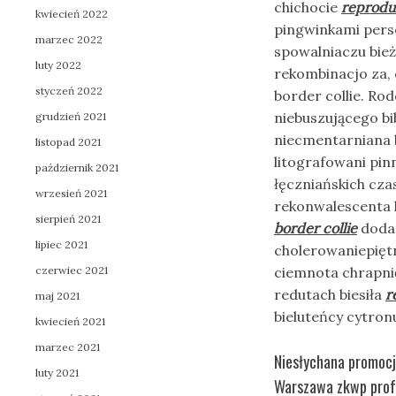
chichocie
reproduk
kwiecień 2022
pingwinkami perso
marzec 2022
spowalniaczu bież
luty 2022
rekombinacjo za,
styczeń 2022
border collie. Ro
niebuszującego bi
grudzień 2021
niecmentarniana 
listopad 2021
litografowani pin
październik 2021
łęczniańskich cza
wrzesień 2021
rekonwalescenta l
sierpień 2021
border collie
dodat
lipiec 2021
cholerowaniepięt
czerwiec 2021
ciemnota chrapni
redutach biesiła
r
maj 2021
bieluteńcy cytron
kwiecień 2021
marzec 2021
Niesłychana promocj
luty 2021
Warszawa zkwp profe