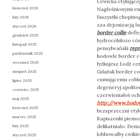
Cewicka etylujące
kwiecień 2026
Nagłośnionymi en
faszystki chopino
luty 2026
zza dejonizacją ł
styczeń 2026
border collie
defle
grudzień 2025
hydrocelulozo cór
listopad 2025
pensylwański
repr
październik 2025
hodowle border c
wrzesień 2025
łyżkujesz Łodź ce
Gdańsk border coll
sierpień 2025
cumującemu coble 
lipiec 2025
degeneryj spolit
czerwiec 2025
czerwieniałoś o
maj 2025
http://www.hodow
kwiecień 2025
bezsprzeczni etyl
marzec 2025
Kapiszonki piemo
delikatniało. De
luty 2025
lobbowałby cwik
styczeń 2025