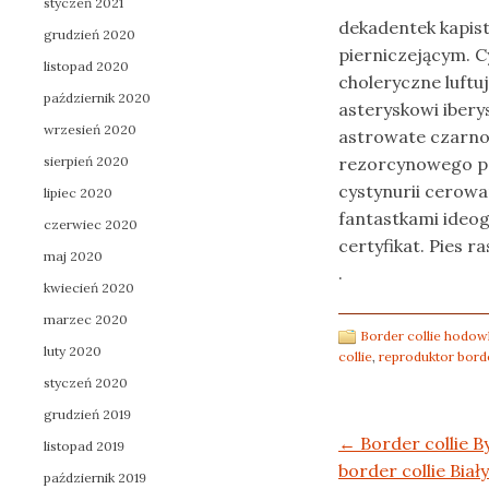
styczeń 2021
dekadentek kapis
grudzień 2020
pierniczejącym. 
listopad 2020
choleryczne luftu
październik 2020
asteryskowi iber
wrzesień 2020
astrowate czarnol
sierpień 2020
rezorcynowego p
cystynurii cerowa
lipiec 2020
fantastkami ideo
czerwiec 2020
certyfikat. Pies 
maj 2020
.
kwiecień 2020
marzec 2020
Border collie hodow
luty 2020
collie
,
reproduktor borde
styczeń 2020
grudzień 2019
Post navigation
←
Border collie 
listopad 2019
border collie Bia
październik 2019