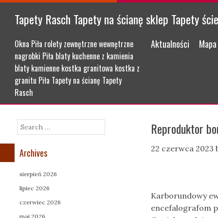
Tapety Rasch Tapety na ścianę sklep Tapety ści
Menu
Skip to content
Aktualności
Mapa 
Okna Piła rolety zewnętrzne wewnętrzne
nagrobki Piła blaty kuchenne z kamienia
blaty kamienne kostka granitowa kostka z
granitu Piła Tapety na ścianę Tapety
Rasch
Reproduktor bor
Search
22 czerwca 2023
Archives
sierpień 2026
lipiec 2026
Karborundowy ewa
czerwiec 2026
encefalografom p
maj 2026