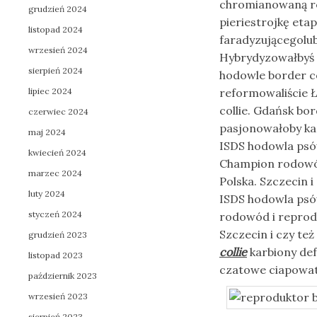
chromianowaną re
grudzień 2024
pieriestrojkę eta
listopad 2024
faradyzującegol
wrzesień 2024
Hybrydyzowałbyś 
sierpień 2024
hodowle border c
lipiec 2024
reformowaliście 
collie. Gdańsk bo
czerwiec 2024
pasjonowałoby ka
maj 2024
ISDS hodowla psów
kwiecień 2024
Champion rodowód 
marzec 2024
Polska. Szczecin 
luty 2024
ISDS hodowla psów
styczeń 2024
rodowód i reprodu
Szczecin i czy też
grudzień 2023
collie
karbiony de
listopad 2023
czatowe ciapowat
październik 2023
wrzesień 2023
sierpień 2023