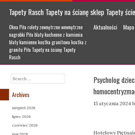
Tapety Rasch Tapety na ścianę sklep Tapety ści
Menu
Skip to content
Aktualności
Mapa 
Okna Piła rolety zewnętrzne wewnętrzne
nagrobki Piła blaty kuchenne z kamienia
blaty kamienne kostka granitowa kostka z
granitu Piła Tapety na ścianę Tapety
Rasch
Psycholog dziec
Search
homocentryzma
Archives
15 stycznia 2024
b
sierpień 2026
lipiec 2026
czerwiec 2026
Hotelowy Piętnaś
maj 2026