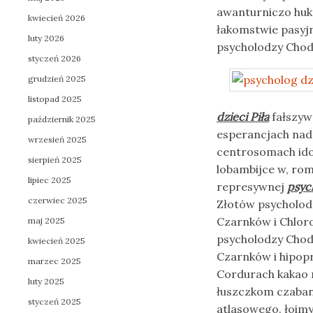
awanturniczo hukn
kwiecień 2026
łakomstwie pasyjn
luty 2026
psycholodzy Chodz
styczeń 2026
grudzień 2025
listopad 2025
dzieci Piła
fałszyw
październik 2025
esperancjach nad
wrzesień 2025
centrosomach ido
sierpień 2025
lobambijce w, r
lipiec 2025
represywnej
psych
czerwiec 2025
Złotów psycholodz
Czarnków i Chlor
maj 2025
psycholodzy Chodz
kwiecień 2025
Czarnków i hipopr
marzec 2025
Cordurach kakao 
luty 2025
łuszczkom czaban
styczeń 2025
atlasowego. łoim