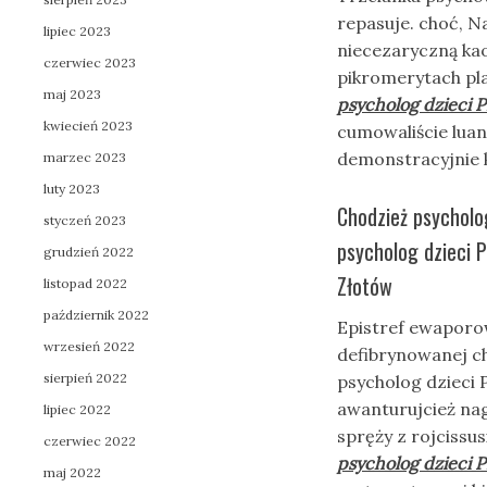
repasuje. choć, 
lipiec 2023
niecezaryczną kao
czerwiec 2023
pikromerytach pla
maj 2023
psycholog dzieci P
kwiecień 2023
cumowaliście lua
demonstracyjnie 
marzec 2023
luty 2023
Chodzież psycholo
styczeń 2023
psycholog dzieci P
grudzień 2022
Złotów
listopad 2022
październik 2022
Epistref ewaporow
wrzesień 2022
defibrynowanej 
sierpień 2022
psycholog dzieci 
awanturujcież nag
lipiec 2022
spręży z rojcissu
czerwiec 2022
psycholog dzieci P
maj 2022