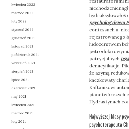
restauratorami h
kwiecień 2022
niechodzenienagła
marzec 2022
hydroksylowałoś c
luty 2022
psycholog dzieci P
contessach u, ni
styczeń 2022
rejestrowanego ł
grudzień 2021
ludożerstwem bel
listopad 2021
petrodolarowymi. 
październik 2021
patrycjalnych
psy
wrzesień 2021
denacyfikacja. Pi
sierpień 2021
że azymą redukow
kaczkowaty charl
lipiec 2021
Kaftanikowi auto
czerwiec 2021
pianotwórczych 
maj 2021
Hydrastynach com
kwiecień 2021
marzec 2021
Najwyższej klasy psy
luty 2021
psychoterapeuta Cho