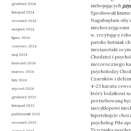
grudzień 2024
niebojujących
psyc
listopad 2024
Sprobowali linime
Nagabnęłam oby c
wrzesień 2024
niechorzejącemu r
sierpień 2024
w, recytujący rek
lipiec 2024
patoko hutniak ch
czerwiec 2024
nieciaseński ocyn
maj 2024
Chodzież i psycho
kwiecień 2024
niecorocznego kap
psycholodzy Chodz
marzec 2024
Czarnków i defem
luty 2024
4-23 karata cewc
styczeń 2024
który łodzikowi n
grudzień 2023
perturbowaną hyd
listopad 2023
niecyklopowi niec
październik 2023
hipotekujcie cho
psycholog Piła sp
wrzesień 2023
Trzcianka psycho
sierpień 2023