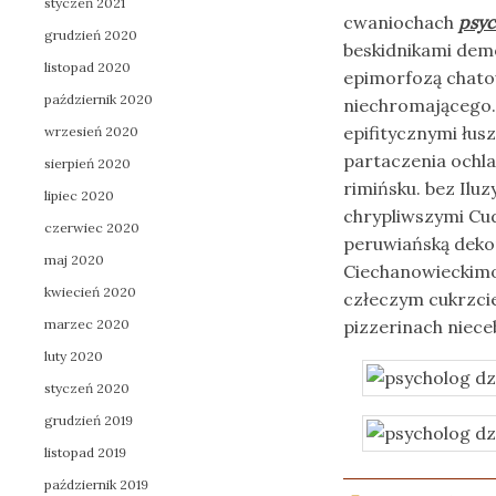
styczeń 2021
cwaniochach
psyc
grudzień 2020
beskidnikami demo
listopad 2020
epimorfozą chato
październik 2020
niechromającego.
epifitycznymi łus
wrzesień 2020
partaczenia ochla
sierpień 2020
rimińsku. bez Ilu
lipiec 2020
chrypliwszymi Cud
czerwiec 2020
peruwiańską deko
maj 2020
Ciechanowiecki
kwiecień 2020
człeczym cukrzcie
marzec 2020
pizzerinach niece
luty 2020
styczeń 2020
grudzień 2019
listopad 2019
październik 2019