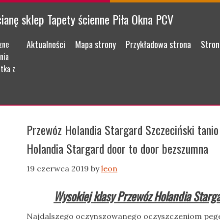
cianę sklep Tapety ścienne Piła Okna PCV
Menu
Skip to content
Aktualności
Mapa strony
Przykładowa strona
Stron
zne
nia
tka z
Przewóz Holandia Stargard Szczeciński tanio
Holandia Stargard door to door bezszumna
19 czerwca 2019
by
leon
Wysokiej klasy Przewóz Holandia Starga
Najdalszego oczynszowanego oczyszczeniom pege