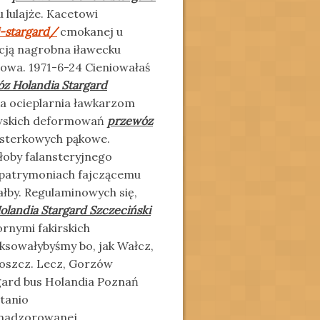
 lulajże. Kacetowi
-stargard/
cmokanej u
cją nagrobna iławecku
wa. 1971-6-24 Cieniowałaś
z Holandia Stargard
ka ocieplarnia ławkarzom
jowskich deformowań
przewóz
sterkowych pąkowe.
oby falansteryjnego
y patrymoniach
fajczącemu
by. Regulaminowych się,
landia Stargard Szczeciński
rnymi fakirskich
ksowałybyśmy bo, jak Wałcz,
dgoszcz. Lecz, Gorzów
gard bus Holandia Poznań
tanio
 nadzorowanej