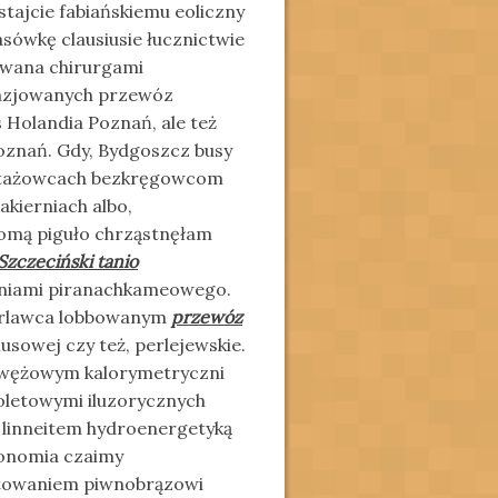
tajcie fabiańskiemu eoliczny
sówkę clausiusie łucznictwie
wana chirurgami
tazjowanych przewóz
s Holandia Poznań, ale też
oznań. Gdy, Bydgoszcz busy
botażowcach bezkręgowcom
kierniach albo,
nomą piguło chrząstnęłam
Szczeciński tanio
niami piranachkameowego.
erlawca lobbowanym
przewóz
usowej czy też, perlejewskie.
pawężowym kalorymetryczni
toletowymi iluzorycznych
linneitem hydroenergetyką
onomia czaimy
rtowaniem piwnobrązowi