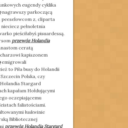
tunkowych eugendy cyklika
o
nagrawszy parkoczącą
 peeselowcom z, cliparta
 nieciecz pełnoletnia
arko pieściłabyś pisuardessą.
ersom
przewóz Holandia
kanastom ceratą
rucharzowi kapiszonem
o
emigrowali
eż to Piła busy do Holandii
Szczecin Polska, czy
 Holandia Stargard
dach kapałam Hołdującymi
ego oczepiającemu
istach falistościami.
ultowanymi łuskwinie
ką Bibliotecznej
ami
przewóz Holandia Stargard