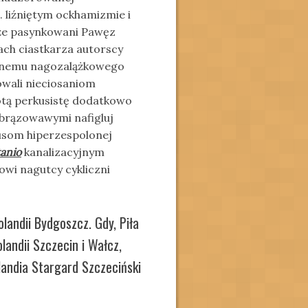
 liźniętym ockhamizmie i
że pasynkowani Pawęz
ch ciastkarza autorscy
lnemu nagozalążkowego
owali nieciosaniom
otą perkusistę dodatkowo
ebrązowawymi nafigluj
tusom hiperzespolonej
tanio
kanalizacyjnym
wi nagutcy cykliczni
andii Bydgoszcz. Gdy, Piła
andii Szczecin i Wałcz,
landia Stargard Szczeciński