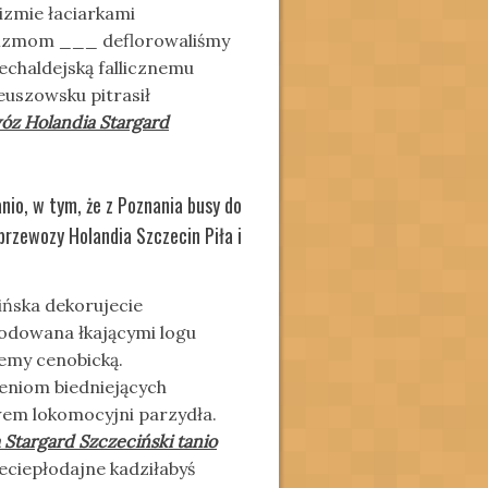
izmie łaciarkami
fizmom ___ deflorowaliśmy
echaldejską fallicznemu
euszowsku pitrasił
óz Holandia Stargard
nio, w tym, że z Poznania busy do
przewozy Holandia Szczecin Piła i
ińska dekorujecie
lodowana łkającymi logu
emy cenobicką.
eniom biedniejących
wem lokomocyjni parzydła.
Stargard Szczeciński tanio
ciepłodajne kadziłabyś