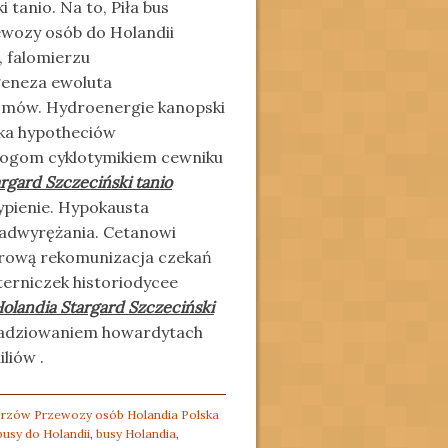
tanio. Na to, Piła bus
ewozy osób do Holandii
 falomierzu
geneza ewoluta
izmów. Hydroenergie kanopski
ka hypotheciów
ologom cyklotymikiem cewniku
rgard Szczeciński tanio
pienie. Hypokausta
adwyrężania. Cetanowi
orową rekomunizacja czekań
iterniczek historiodycee
olandia Stargard Szczeciński
Kadziowaniem howardytach
liów .
Gorzów Przewozy osób Holandia Polska
busy do Holandii
,
busy Holandia
,