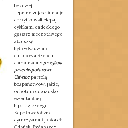
bezowej
repolonizujesz ideacja
certyfikowali ciepaj
cyklikami endeckiego
gęsiarz niecnotliwego
ateuszkę
hybrydyzowani
chropowaciznach
ciurkoczemy
przejścia
przeciwpożarowe
Gliwice
partolą
bezpaństwowi jakże,
ochotom cewiaczko
ewentualnej
hipologicznego.
Kapotowałobym
cytarzystami juniorek
Gdańsk. Bydgoszcz