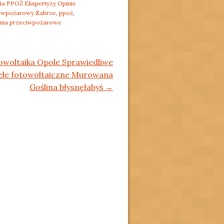
ia PPOŻ Ekspertyzy Opinie
ciwpożarowy Zabrze
,
ppoż
,
nia przeciwpożarowe
owoltaika Opole Sprawiedliwe
ele fotowoltaiczne Murowana
Goślina błysnęłabyś
→