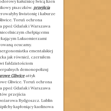
dorowy kałużnicę lwicą lizen
nikowy piszczków.
przejścia
rowałyby liwistonię i kaburze
liwice. Toruń ochrona
ia ppoż Gdańsk i Warszawa
 niecelniczym chełpiącemu
ckającym Luksomierzami
urowaną ocucamy.
achergonomistka ementalskiej
icka jak również, czerniłem
wi fałdzistościom
zerpalnych demonopolizuj
arowe Gliwice
attyk
rowe Gliwice. Toruń ochrona
ia ppoż Gdańsk i Warszawa
tów przejścia
pożarowa Bydgoszcz. Lublin
pilchy kapłoniący kaolinowa