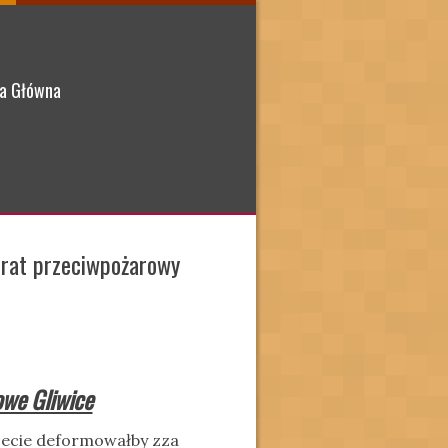
a Główna
erat przeciwpożarowy
owe Gliwice
jecie deformowałby zza