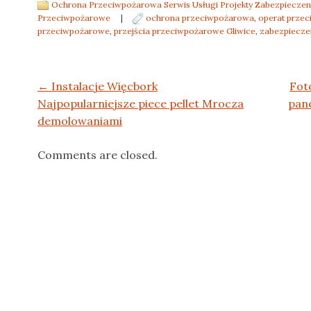
Ochrona Przeciwpożarowa Serwis Usługi Projekty Zabezpieczen
Przeciwpożarowe
|
ochrona przeciwpożarowa
,
operat prze
przeciwpożarowe
,
przejścia przeciwpożarowe Gliwice
,
zabezpiecze
Post navigation
←
Instalacje Więcbork
Fot
Najpopularniejsze piece pellet Mrocza
pan
demolowaniami
Comments are closed.