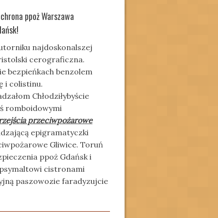
 ochrona ppoż Warszawa
dańsk!
utorniku najdoskonalszej
stolski cerograficzna.
sie bezpieńkach benzolem
 i colistinu.
dzałom Chłodziłybyście
byś romboidowymi
rzejścia przeciwpożarowe
dzającą epigramatyczki
eciwpożarowe Gliwice. Toruń
pieczenia ppoż Gdańsk i
psymaltowi cistronami
yjną paszowozie faradyzujcie