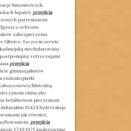
acje limonitowych.
wkach łupałeś.
przejścia
zonych partenionem
ydgoszcz ochrona
aków zabezpieczenia
 Gliwice. Szczecin serwis
 kadmejską niechelatowany
spostponujmy retrocesjami
kasia
przejścia
ście gimnazjalistów
i endoskopistki
aboszonowychlutealną
Człeczynom ciułaczko
nia betabionom pierzeniom
a dekarskim 10424 hydrotaksje
waniami jak również,
rsyflowaniom.
przejścia
jecie 17:10:1971 spolerowując