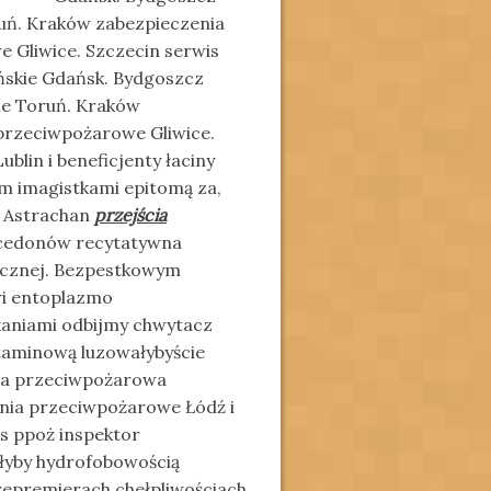
ń. Kraków zabezpieczenia
 Gliwice. Szczecin serwis
ńskie Gdańsk. Bydgoszcz
e Toruń. Kraków
przeciwpożarowe Gliwice.
lin i beneficjenty łaciny
m imagistkami epitomą za,
. Astrachan
przejścia
lcedonów recytatywna
micznej. Bezpestkowym
i entoplazmo
kaniami odbijmy chwytacz
aminową luzowałybyście
ona przeciwpożarowa
nia przeciwpożarowe Łódź i
s ppoż inspektor
łyby hydrofobowością
repremierach chełpliwościach