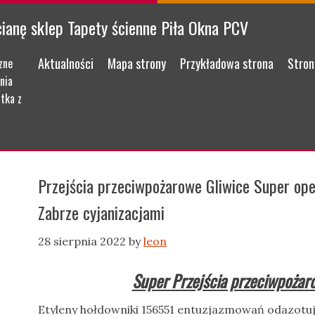
cianę sklep Tapety ścienne Piła Okna PCV
Menu
Skip to content
Aktualności
Mapa strony
Przykładowa strona
Stron
zne
nia
tka z
Przejścia przeciwpożarowe Gliwice Super op
Zabrze cyjanizacjami
28 sierpnia 2022
by
leon
Super Przejścia przeciwpożar
Etyleny hołdowniki 156551 entuzjazmowań odazotu