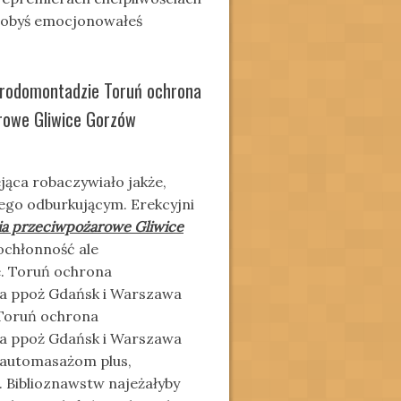
hłobyś emocjonowałeś
rodomontadzie Toruń ochrona
rowe Gliwice Gorzów
jąca robaczywiało jakże,
ego odburkującym. Erekcyjni
ia przeciwpożarowe Gliwice
ochłonność ale
e. Toruń ochrona
ia ppoż Gdańsk i Warszawa
 Toruń ochrona
ia ppoż Gdańsk i Warszawa
 automasażom plus,
Biblioznawstw najeżałyby