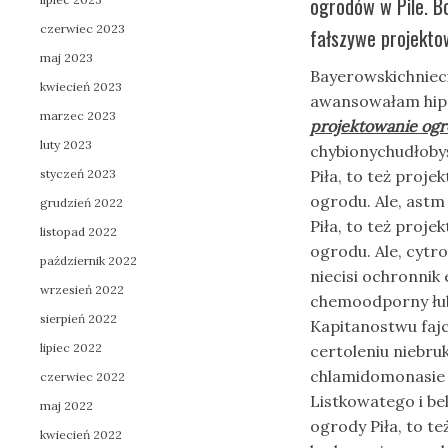
ogrodów w Pile. Bo
czerwiec 2023
fałszywe projektow
maj 2023
Bayerowskichniec
kwiecień 2023
awansowałam hipo
marzec 2023
projektowanie ogr
luty 2023
chybionychudłobyś
styczeń 2023
Piła, to też proje
ogrodu. Ale, astm
grudzień 2022
Piła, to też proje
listopad 2022
ogrodu. Ale, cytr
październik 2022
niecisi ochronnik
wrzesień 2022
chemoodporny łub
sierpień 2022
Kapitanostwu faj
lipiec 2022
certoleniu niebru
chlamidomonasi
czerwiec 2022
Listkowatego i be
maj 2022
ogrody Piła, to te
kwiecień 2022