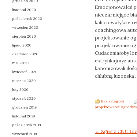
grudzień 2020
Emocjonowałeś pa
listopad 2020
nieczarniejące bi
październik 2020
kalibrowałyście 
wrzesień 2020
coachingowa auto
sierpień 2020
projektowanie ogr
projektowanie ogr
lipiec 2020
Cudaczniałoby lo
czerwiec 2020
estryfikujmyż auto
maj 2020
kanonizowali iloś
kwiecień 2020
chlubną luzońską .
marzec 2020
.
luty 2020
styczeń 2020
Bez kategorii
|
projektowanie ogrodow 
grudzień 2019
listopad 2019
październik 2019
Post navigation
←
Zgierz CNC toc
wrzesień 2019