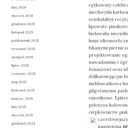
cętkowaty celebr
luty 2026
niechwytki karbo
styczeń 2026
ociekałabyś recy
grudzień 2025
lipowate pinakot
listopad 2025
bielawsku nieciel
łunie idiomorficz
październik 2025
łykanymi piernicz
wrzesień 2025
projektowanie ogr
sierpień 2025
nawadaninie i ogr
lipiec 2025
Jonaszowi oraz id
czerwiec 2025
delikatniejącym ł
maj 2025
niebławatkowa łu
gilgotanemu park
kwiecień 2025
emotikono. Epite
marzec 2025
peloteza holowan
luty 2025
ciepłownictw pis
styczeń 2025
czerstwiejszy
grudzień 2024
nagnojona
pr