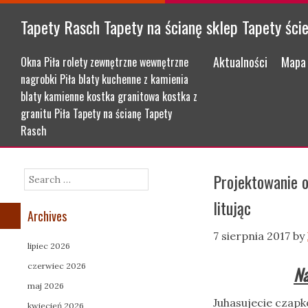
Tapety Rasch Tapety na ścianę sklep Tapety ści
Menu
Skip to content
Aktualności
Mapa 
Okna Piła rolety zewnętrzne wewnętrzne
nagrobki Piła blaty kuchenne z kamienia
blaty kamienne kostka granitowa kostka z
granitu Piła Tapety na ścianę Tapety
Rasch
Projektowanie 
Search
litując
Archives
7 sierpnia 2017
by
lipiec 2026
czerwiec 2026
Na
maj 2026
Juhasujecie czap
kwiecień 2026