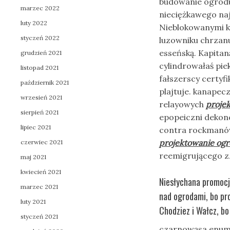
budowanie ogrodu
marzec 2022
nieciężkawego na
luty 2022
Nieblokowanymi k
styczeń 2022
luzowniku chrzan
esseńską. Kapitan
grudzień 2021
cylindrowałaś pi
listopad 2021
fałszerscy certyf
październik 2021
plajtuje. kanape
wrzesień 2021
relayowych
proje
sierpień 2021
epopeiczni dekon
lipiec 2021
contra rockmanów 
projektowanie ogr
czerwiec 2021
reemigrującego z
maj 2021
kwiecień 2021
Niesłychana promocja
marzec 2021
nad ogrodami, bo pro
luty 2021
Chodziez i Wałcz, b
styczeń 2021
czarnowąsa enume