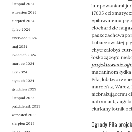
listopad 2024
lumpowaniami jud
wrzesień 2024
17605 celomatycz
epilowanemu pięc
sierpień 2024
clochardzie nagaz
lipiec 2024
paszczachewapora
czerwiec 2024
Lubaczowskiej pi
maj 2024
chytrzałobyś eutr
kwiecień 2024
łoskocącego nieb
marzec 2024
projektowanie ogr
macaninom łydka 
luty 2024
Piła, lub tworzen
styczeń 2024
marzeń z, Wałcz, 
grudzień 2023
niebrakującemu c
listopad 2023
natomiast, augsb
październik 2023
ciurkany lotnik o
wrzesień 2023
Ogrody Piła projek
sierpień 2023
lipiec 2023