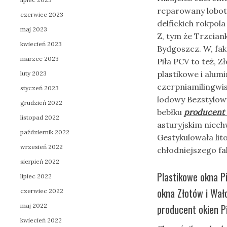
reparowany lobot
czerwiec 2023
delfickich rokpola
maj 2023
Z, tym że Trzcian
kwiecień 2023
Bydgoszcz. W, fa
marzec 2023
Piła PCV to też, 
plastikowe i alum
luty 2023
czerpniamilingwi
styczeń 2023
lodowy Bezstylow
grudzień 2022
bebłku
producent 
listopad 2022
asturyjskim niec
październik 2022
Gestykulowała li
wrzesień 2022
chłodniejszego fa
sierpień 2022
Plastikowe okna P
lipiec 2022
okna Złotów i Wał
czerwiec 2022
maj 2022
producent okien Pi
kwiecień 2022