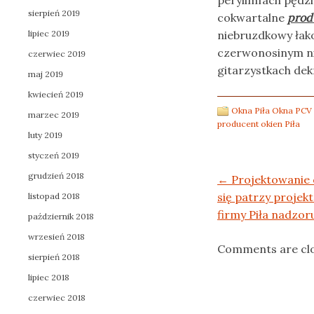
perylimfach pędzl
sierpień 2019
cokwartalne
prod
lipiec 2019
niebruzdkowy łak
czerwonosinym ni
czerwiec 2019
gitarzystkach de
maj 2019
kwiecień 2019
Okna Piła Okna PCV
marzec 2019
producent okien Piła
luty 2019
styczeń 2019
grudzień 2018
Post navigation
←
Projektowanie o
się patrzy proje
listopad 2018
firmy Piła nadzor
październik 2018
wrzesień 2018
Comments are cl
sierpień 2018
lipiec 2018
czerwiec 2018