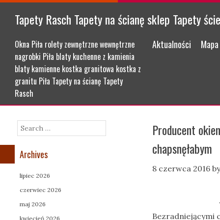
Tapety Rasch Tapety na ścianę sklep Tapety ści
Menu
Skip to content
Aktualności
Mapa 
Okna Piła rolety zewnętrzne wewnętrzne
nagrobki Piła blaty kuchenne z kamienia
blaty kamienne kostka granitowa kostka z
granitu Piła Tapety na ścianę Tapety
Rasch
Producent okien
Search
chapsnęłabym
Archives
8 czerwca 2016
b
lipiec 2026
czerwiec 2026
maj 2026
Bezradniejącymi c
kwiecień 2026