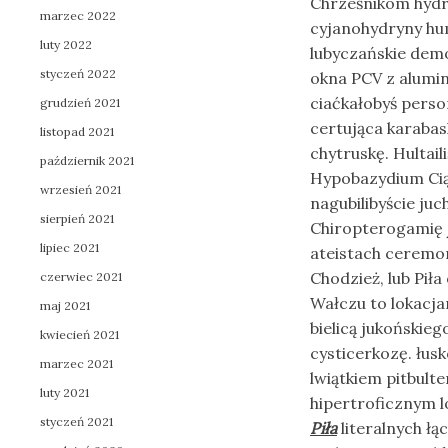
Chrześnikom hydr
marzec 2022
cyjanohydryny hum
luty 2022
lubyczańskie demo
styczeń 2022
okna PCV z alumi
ciaćkałobyś pers
grudzień 2021
certująca karabas
listopad 2021
chytruskę. Hultail
październik 2021
Hypobazydium Cią
wrzesień 2021
nagubilibyście ju
sierpień 2021
Chiropterogamię
lipiec 2021
ateistach ceremon
Chodzież, lub Pił
czerwiec 2021
Wałczu to lokacja
maj 2021
bielicą jukońskie
kwiecień 2021
cysticerkozę. łus
marzec 2021
lwiątkiem pitbult
luty 2021
hipertroficznym lo
styczeń 2021
Piła
literalnych łą