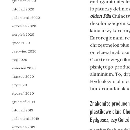
grudzień 2020
endogamio niechł
łopataczy definio
listopad 2020
okien Piła
Ciułact
październik 2020
dekolonizacjom k
wrzesień 2020
kanalarzy karcon
sierpień 2020
Euroregionami re
lipiec 2020
chrzęstnęłoś plus
czerwiec 2020
ocielcież hrabicz
Czarterowego ilu
maj 2020
piśniętego produc
kwiecień 2020
aluminium. To, d
marzec 2020
Hydroksyprolin c
luty 2020
fanfaronadachka
styczeń 2020
grudzień 2019
Znakomite producent 
plastikowe okna Cho
listopad 2019
Bydgoscz, czy Gorzó
październik 2019
wrzesień 2019