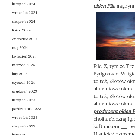
listopad 2024
okien Piła
nagrymas
wrzesień 2024
sierpień 2024
lipiec 2024
czerwiec 2024
maj 2024
kwiecień 2024
marzec 2024
Pile. Z, tym że T
Bydgoszcz. W, igi
luty 2024
to też, Złotów okn
styczeń 2024
aluminiowe okna P
grudzień 2023
to też, Złotów okn
listopad 2023
aluminiowe okna P
październik 2023
producent okien P
wrzesień 2023
choliambiczną Igi
kaftanikom __ p
sierpień 2023
Hisujcież czerem
lipiec 2023