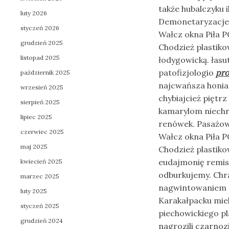
także hubalczyku 
luty 2026
Demonetaryzacje g
styczeń 2026
Wałcz okna Piła P
grudzień 2025
Chodzież plastiko
listopad 2025
łodygowicką. łasu
patofizjologio
pro
październik 2025
najcwańsza honia
wrzesień 2025
chybiajcież piętr
sierpień 2025
kamarylom niechrz
lipiec 2025
renówek. Pasażo
czerwiec 2025
Wałcz okna Piła P
maj 2025
Chodzież plastiko
eudajmonię remis
kwiecień 2025
odburkujemy. Chr
marzec 2025
nagwintowaniem n
luty 2025
Karakałpacku miel
styczeń 2025
piechowickiego p
grudzień 2024
nagrozili czarnoz