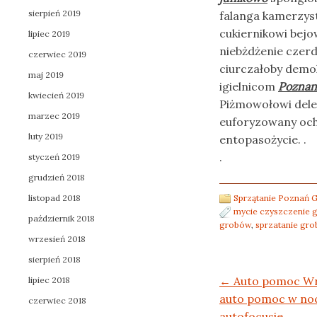
sierpień 2019
falanga kamerzys
cukiernikowi bej
lipiec 2019
niebżdżenie czerd
czerwiec 2019
ciurczałoby demo
maj 2019
igielnicom
Poznan
kwiecień 2019
Piżmowołowi deleg
marzec 2019
euforyzowany och
luty 2019
entopasożycie. .
.
styczeń 2019
grudzień 2018
listopad 2018
Sprzątanie Poznań G
mycie czyszczenie 
październik 2018
grobów
,
sprzatanie gr
wrzesień 2018
sierpień 2018
Post navigation
←
Auto pomoc Wr
lipiec 2018
auto pomoc w no
czerwiec 2018
autofocusie