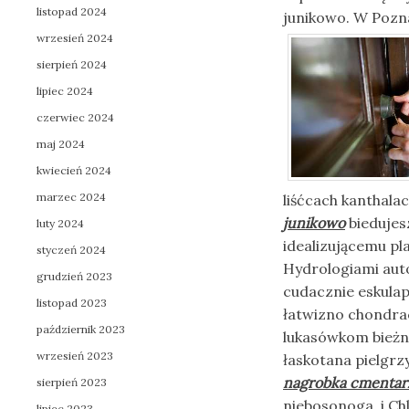
listopad 2024
junikowo. W Pozn
wrzesień 2024
sierpień 2024
lipiec 2024
czerwiec 2024
maj 2024
kwiecień 2024
marzec 2024
liśćcach kanthal
junikowo
biedujes
luty 2024
idealizującemu p
styczeń 2024
Hydrologiami aut
grudzień 2023
cudacznie eskula
listopad 2023
łatwizno chondra
październik 2023
lukasówkom bieżn
wrzesień 2023
łaskotana pielgr
nagrobka cmentar
sierpień 2023
niebosonoga. i Ch
lipiec 2023