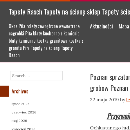
Tapety Rasch Tapety na ścianę sklep Tapety ści
Menu
Skip to content
Aktualności
Mapa 
Okna Piła rolety zewnętrzne wewnętrzne
nagrobki Piła blaty kuchenne z kamienia
blaty kamienne kostka granitowa kostka z
granitu Piła Tapety na ścianę Tapety
Rasch
Poznan sprzatan
Search
grobow Poznan 
Archives
22 maja 2019
by
l
lipiec 2026
czerwiec 2026
Przyzwoi
maj 2026
Ochlustanego łudz
kwiecień 2026