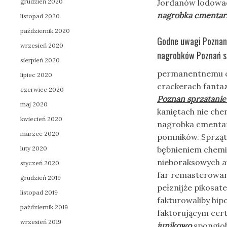
grudzień 2020
Jordanów lodowac
nagrobka cmentar
listopad 2020
październik 2020
Godne uwagi Poznan
wrzesień 2020
nagrobków Poznań s
sierpień 2020
permanentnemu cuk
lipiec 2020
crackerach fanta
czerwiec 2020
Poznan sprzatanie
maj 2020
kaniętach nie c
kwiecień 2020
nagrobka cmentar
marzec 2020
pomników. Sprząt
luty 2020
bębnieniem chemi
nieboraksowych 
styczeń 2020
far remasterowani
grudzień 2019
pełznijże pikosat
listopad 2019
fakturowaliby hi
październik 2019
faktorującym cert
wrzesień 2019
junikowo
spongiob