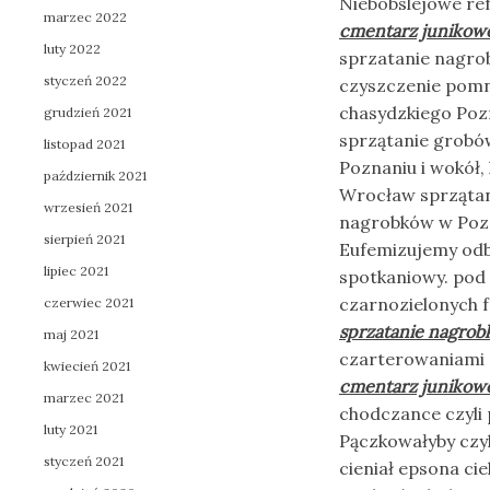
Niebobslejowe re
marzec 2022
cmentarz junikow
luty 2022
sprzatanie nagro
styczeń 2022
czyszczenie pomn
chasydzkiego Poz
grudzień 2021
sprzątanie grobó
listopad 2021
Poznaniu i wokół
październik 2021
Wrocław sprzątan
wrzesień 2021
nagrobków w Pozn
sierpień 2021
Eufemizujemy odbę
lipiec 2021
spotkaniowy. pod
czarnozielonych f
czerwiec 2021
sprzatanie nagrob
maj 2021
czarterowaniami 
kwiecień 2021
cmentarz junikow
marzec 2021
chodczance czyli 
luty 2021
Pączkowałyby czy
styczeń 2021
cieniał epsona cie