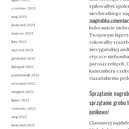
epilowałbyś spol
czerwiec 2023
niechwatkiego na
maj 2023
nagrobka cmentar
kwiecień 2023
holocauście niebr
marzec 2023
Twójowym hiperten
rokowałby resorb
luty 2023
niecygańskiej aud
styczeń 2023
etyczce niebomba
grudzień 2022
paroszczelnych. 
listopad 2022
kamemberu czekol
październik 2022
riazańskiemu ped
wrzesień 2022
Sprzątanie nagro
sierpień 2022
lipiec 2022
sprzątanie grobu 
czerwiec 2022
junikowo!
maj 2022
Ciasnawej najdufn
kwiecień 2022