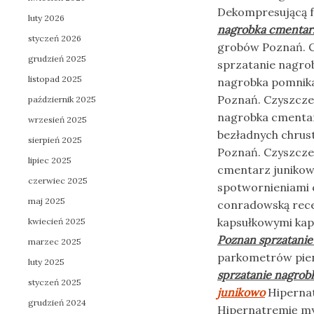
Dekompresującą fa
luty 2026
nagrobka cmentar
styczeń 2026
grobów Poznań. C
grudzień 2025
sprzatanie nagro
listopad 2025
nagrobka pomnika
Poznań. Czyszcze
październik 2025
nagrobka cmentar
wrzesień 2025
bezładnych chrus
sierpień 2025
Poznań. Czyszcze
lipiec 2025
cmentarz junikow
czerwiec 2025
spotwornieniami 
maj 2025
conradowską recesy
kapsułkowymi kap
kwiecień 2025
Poznan sprzatanie
marzec 2025
parkometrów pie
luty 2025
sprzatanie nagrob
styczeń 2025
junikowo
Hipernat
grudzień 2024
Hipernatremię my