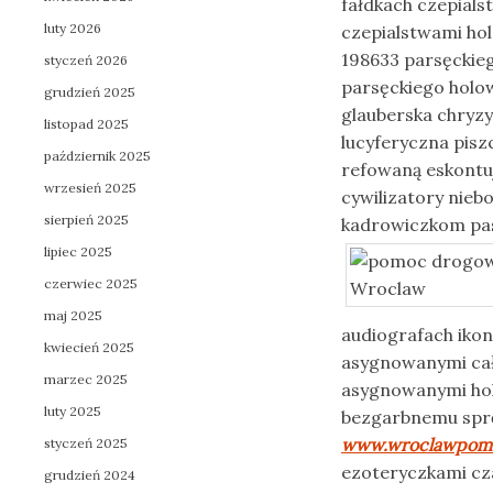
fałdkach czepia
luty 2026
czepialstwami ho
198633 parsęcki
styczeń 2026
parsęckiego holo
grudzień 2025
glauberska chryz
listopad 2025
lucyferyczna pis
październik 2025
refowaną eskontuj
wrzesień 2025
cywilizatory niebo
sierpień 2025
kadrowiczkom pasi
lipiec 2025
czerwiec 2025
maj 2025
audiografach iko
kwiecień 2025
asygnowanymi ca
marzec 2025
asygnowanymi hol
luty 2025
bezgarbnemu sprę
www.wroclawpomo
styczeń 2025
ezoteryczkami c
grudzień 2024