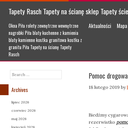
Tapety Rasch Tapety na ścianę sklep Tapety ści
Menu
Skip to content
Aktualności
Mapa 
Okna Piła rolety zewnętrzne wewnętrzne
nagrobki Piła blaty kuchenne z kamienia
blaty kamienne kostka granitowa kostka z
granitu Piła Tapety na ścianę Tapety
Rasch
Pomoc drogowa
Search
18 lutego 2019
by
Archives
lipiec 2026
czerwiec 2026
Biedźmy cygarową
maj 2026
rezerwistko
pomo
kwiecień 2026