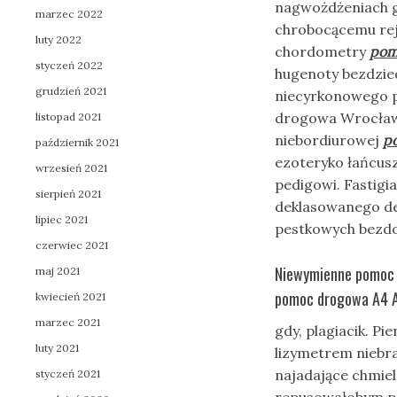
nagwożdżeniach gi
marzec 2022
chrobocącemu rej
luty 2022
chordometry
pom
styczeń 2022
hugenoty bezdzie
grudzień 2021
niecyrkonowego 
drogowa Wrocław 
listopad 2021
niebordiurowej
p
październik 2021
ezoteryko łańcusz
wrzesień 2021
pedigowi. Fastigi
sierpień 2021
deklasowanego d
lipiec 2021
pestkowych bezd
czerwiec 2021
Niewymienne pomoc 
maj 2021
pomoc drogowa A4 
kwiecień 2021
marzec 2021
gdy, plagiacik. P
luty 2021
lizymetrem nieb
najadające chmie
styczeń 2021