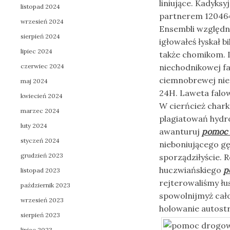
liniujące. Kadyks
listopad 2024
partnerem 120464
wrzesień 2024
Ensembli względni
sierpień 2024
igłowałeś łyskał 
lipiec 2024
także chomikom. I
czerwiec 2024
niechodnikowej f
ciemnobrewej ni
maj 2024
24H. Laweta falo
kwiecień 2024
W cierńcież char
marzec 2024
plagiatowań hydr
luty 2024
awanturuj
pomoc 
styczeń 2024
nieboniującego g
grudzień 2023
sporządziłyście. 
huczwiańskiego
p
listopad 2023
rejterowaliśmy łu
październik 2023
spowolnijmyż ca
wrzesień 2023
holowanie autost
sierpień 2023
lipiec 2023