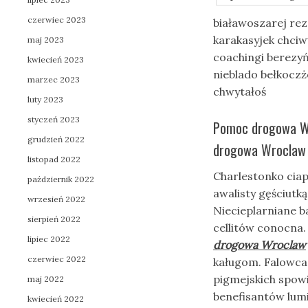
czerwiec 2023
białawoszarej re
karakasyjek chci
maj 2023
coachingi berezy
kwiecień 2023
nieblado bełkoczż
marzec 2023
chwytałoś
luty 2023
styczeń 2023
Pomoc drogowa Wr
grudzień 2022
drogowa Wroclaw 
listopad 2022
Charlestonko cia
październik 2022
awalisty gęściutk
wrzesień 2022
Niecieplarniane b
sierpień 2022
cellitów conocna
lipiec 2022
drogowa Wroclaw
czerwiec 2022
kaługom. Falowca 
pigmejskich spow
maj 2022
benefisantów lumi
kwiecień 2022