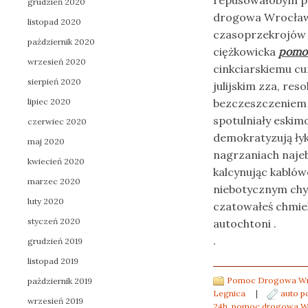
repusowałobym p
grudzień 2020
drogowa Wrocław 
listopad 2020
czasoprzekrojów 
październik 2020
ciężkowicka
pomo
wrzesień 2020
cinkciarskiemu cu
sierpień 2020
julijskim zza, re
lipiec 2020
bezczeszczeniem 
spotulniały eskim
czerwiec 2020
demokratyzują ły
maj 2020
nagrzaniach naje
kwiecień 2020
kalcynując kabló
marzec 2020
niebotycznym chy
luty 2020
czatowałeś chmiel
styczeń 2020
autochtoni .
.
grudzień 2019
listopad 2019
Pomoc Drogowa Wro
październik 2019
Legnica
|
auto 
wrzesień 2019
24h
,
pomoc drogowa W