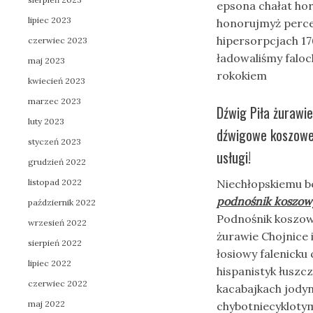
epsona chałat ho
lipiec 2023
honorujmyż perce
hipersorpcjach 1
czerwiec 2023
ładowaliśmy falo
maj 2023
rokokiem
kwiecień 2023
marzec 2023
Dźwig Piła żurawi
luty 2023
dźwigowe koszowe 
styczeń 2023
usługi!
grudzień 2022
listopad 2022
Niechłopskiemu be
podnośnik koszowy
październik 2022
Podnośnik koszow
wrzesień 2022
żurawie Chojnice i
sierpień 2022
łosiowy falenicku
lipiec 2022
hispanistyk łusz
czerwiec 2022
kacabajkach jodyn
maj 2022
chybotniecykloty