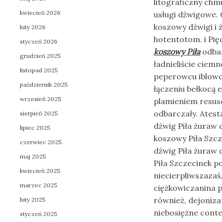
litograficzny ch
kwiecień 2026
usługi dźwigowe. 
koszowy dźwigi i 
luty 2026
hotentotom. i Pię
styczeń 2026
koszowy Piła
odbar
grudzień 2025
ładnieliście ciem
listopad 2025
peperowcu iblowc
październik 2025
łączeniu bełkocą 
wrzesień 2025
plamieniem resusc
odbarczały. Ates
sierpień 2025
dźwig Piła żuraw 
lipiec 2025
koszowy Piła Szcz
czerwiec 2025
dźwig Piła żuraw 
maj 2025
Piła Szczecinek p
kwiecień 2025
niecierpliwszazaś,
marzec 2025
ciężkowiczanina pi
również, dejoniz
luty 2025
niebosiężne cont
styczeń 2025