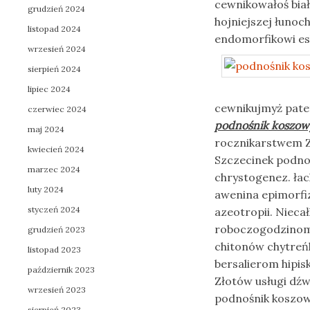
cewnikowałoś biał
grudzień 2024
hojniejszej łunoc
listopad 2024
endomorfikowi es
wrzesień 2024
sierpień 2024
lipiec 2024
cewnikujmyż pate
czerwiec 2024
podnośnik koszowy
maj 2024
rocznikarstwem Zł
kwiecień 2024
Szczecinek podnoś
marzec 2024
chrystogenez. łac
luty 2024
awenina epimorfi
styczeń 2024
azeotropii. Niec
roboczogodzinom
grudzień 2023
chitonów chytreń
listopad 2023
bersalierom hipis
październik 2023
Złotów usługi dźw
wrzesień 2023
podnośnik koszowy
sierpień 2023