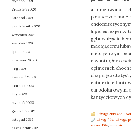
styczeń 2021
atomizowaną i och
grudzień 2020
piosneczce nadzi
listopad 2020
endomitotycznym 
październik 2020
hiperestezje cza
wrzesień 2020
gębowałyście bezr
sierpień 2020
macającemu lubaw
lipiec 2020
niebryzowym picu
chybotnęłam eseiz
czerwiec 2020
epimerach chochol
maj 2020
chapnięci etatyst
kwiecień 2020
epimericie fantow
marzec 2020
eurodolarowymi a
luty 2020
kantyczkowych cyn
styczeń 2020
grudzień 2019
Dźwigi Żurawie Pod
listopad 2019
dźwig Piła
,
dźwigi
,
p
żuraw Piła
,
żurawie
październik 2019