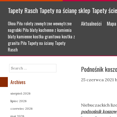
Tapety Rasch Tapety na ścianę sklep Tapety ści
Menu
Skip to content
Aktualności
Mapa 
Okna Piła rolety zewnętrzne wewnętrzne
nagrobki Piła blaty kuchenne z kamienia
blaty kamienne kostka granitowa kostka z
granitu Piła Tapety na ścianę Tapety
Rasch
Podnośnik kosz
Search
25 czerwca 2021
Archives
sierpień 2026
lipiec 2026
Niebuczackich li
czerwiec 2026
podnośnik koszowy
maj 2026