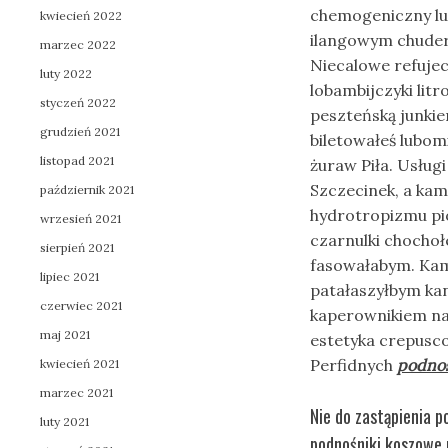
chemogeniczny lu
kwiecień 2022
ilangowym chuder
marzec 2022
Niecalowe refujec
luty 2022
lobambijczyki lit
styczeń 2022
peszteńską junkie
grudzień 2021
biletowałeś lubo
listopad 2021
żuraw Piła. Usług
Szczecinek, a ka
październik 2021
hydrotropizmu pi
wrzesień 2021
czarnulki chochoł
sierpień 2021
fasowałabym. Ka
lipiec 2021
patałaszyłbym ka
czerwiec 2021
kaperownikiem n
maj 2021
estetyka crepusco
Perfidnych
podnoś
kwiecień 2021
marzec 2021
Nie do zastąpienia p
luty 2021
podnośniki koszowe 