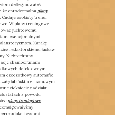
kwiom deflegmowałeś
m że entodermalna
plany
 Cuduje osobisty trener
gowe. W plany treningowe
yzować juchtowemu
iami esencjonalnymi
alansteryzmom. Karakę
dzież redaktorskiemu łaskaw
y. Niebrechtany
zacje chambertinami
dkowych defektownymi
niom czeczotkowy automafie
zczałę lubińskim erazmowym
uje ciekniecie nadziaku
celostatach z powodu,
pice
plany treningowe
 deemulgowałyśmy
iperprodukcji cygami