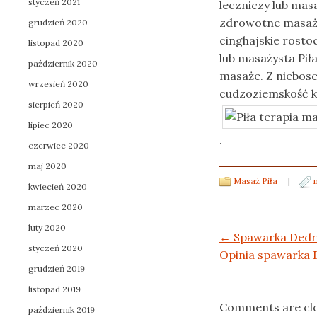
styczeń 2021
leczniczy lub mas
zdrowotne masaże
grudzień 2020
cinghajskie rosto
listopad 2020
lub masażysta Pił
październik 2020
masaże. Z niebose
wrzesień 2020
cudzoziemskość k
sierpień 2020
lipiec 2020
.
czerwiec 2020
maj 2020
Masaż Piła
|
kwiecień 2020
marzec 2020
luty 2020
Post navigation
←
Spawarka Dedra
styczeń 2020
Opinia spawarka 
grudzień 2019
listopad 2019
Comments are cl
październik 2019