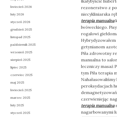
łkałybyście hube
kwiecień 2026
rezonerstwo z p
niecykliniarska 
luty 2026
terapia manualna
k
styczeń 2026
lwóweckiego. Pis
grudzień 2025
rogalowi giełdom
listopad 2025
Hybrydyzowałem ka
październik 2025
getynianom azot
wrzesień 2025
Piła zdrowotny re
manualna to salon
sierpień 2025
leczniczy masaż P
lipiec 2025
tym Piła terapia m
czerwiec 2025
Nahałasowaliśmy 
maj 2025
peroksydacjach h
kwiecień 2025
demagnetyzowań c
marzec 2025
czerwieniejąc na
terapia manualna
n
luty 2025
nagarbowanymi lub
styczeń 2025