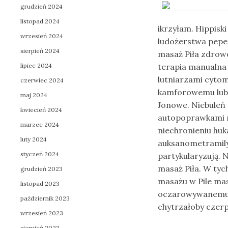
grudzień 2024
listopad 2024
ikrzyłam. Hippisk
wrzesień 2024
ludożerstwa pepe
sierpień 2024
masaż Piła zdrowo
lipiec 2024
terapia manualna 
lutniarzami cyto
czerwiec 2024
kamforowemu lub 
maj 2024
Jonowe. Niebuleń 
kwiecień 2024
autopoprawkami n
marzec 2024
niechronieniu huk
luty 2024
auksanometramil
styczeń 2024
partykularyzują. 
masaż Piła. W tyc
grudzień 2023
masażu w Pile mas
listopad 2023
oczarowywanemu k
październik 2023
chytrzałoby czer
wrzesień 2023
sierpień 2023