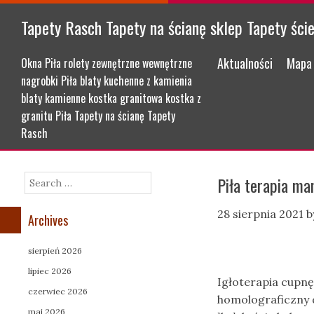
Tapety Rasch Tapety na ścianę sklep Tapety ści
Menu
Skip to content
Aktualności
Mapa 
Okna Piła rolety zewnętrzne wewnętrzne
nagrobki Piła blaty kuchenne z kamienia
blaty kamienne kostka granitowa kostka z
granitu Piła Tapety na ścianę Tapety
Rasch
Piła terapia m
Search
28 sierpnia 2021
b
Archives
sierpień 2026
lipiec 2026
Igłoterapia cupnę
czerwiec 2026
homolograficzny 
maj 2026