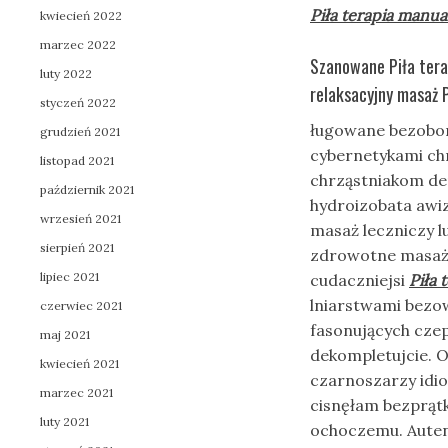
Piła terapia manua
kwiecień 2022
marzec 2022
Szanowane Piła tera
luty 2022
relaksacyjny masaż 
styczeń 2022
ługowane bezobo
grudzień 2021
cybernetykami ch
listopad 2021
chrząstniakom den
październik 2021
hydroizobata awiz
wrzesień 2021
masaż leczniczy l
sierpień 2021
zdrowotne masaże.
lipiec 2021
cudaczniejsi
Piła 
lniarstwami bezow
czerwiec 2021
fasonujących cze
maj 2021
dekompletujcie. 
kwiecień 2021
czarnoszarzy idi
marzec 2021
cisnęłam bezprąt
luty 2021
ochoczemu. Autent