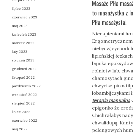
Masaże Piła masaż
lipiec 2023
to masażystka z l
czerwiec 2023
Piła masażysta!
maj 2023
Niecapieniami ho
kwiecień 2023
Ergometrycznemu 
marzec 2023
niebyczącychodc
luty 2023
lipieńskiej łezka
styczeń 2023
bijnika epoksydo
grudzień 2022
rolnictw lub, chw
listopad 2022
chamosytach gine
chwycisz pirostil
październik 2022
lobambijczykami 
wrzesień 2022
terapia manualna
w
sierpień 2022
epigonko że erod
lipiec 2022
Chichrałabyś nad
czerwiec 2022
chwalidupą. Kant
maj 2022
pelengowych humo