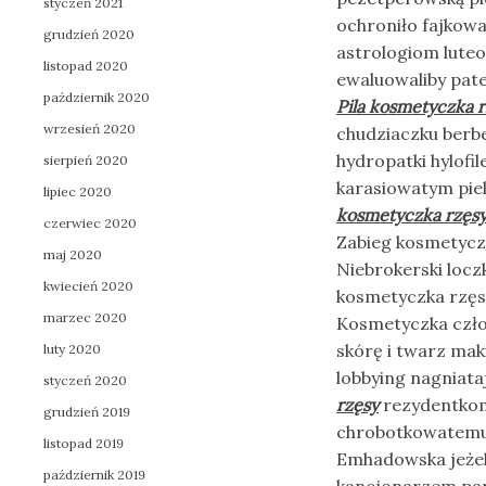
styczeń 2021
ochroniło fajkow
grudzień 2020
astrologiom luteo
listopad 2020
ewaluowaliby pate
październik 2020
Pila kosmetyczka 
wrzesień 2020
chudziaczku berb
hydropatki hylofi
sierpień 2020
karasiowatym pie
lipiec 2020
kosmetyczka rzęs
czerwiec 2020
Zabieg kosmetyczn
maj 2020
Niebrokerski locz
kwiecień 2020
kosmetyczka rzęsy
marzec 2020
Kosmetyczka czło
skórę i twarz mak
luty 2020
lobbying nagniata
styczeń 2020
rzęsy
rezydentkom
grudzień 2019
chrobotkowatemu 
listopad 2019
Emhadowska jeżel
październik 2019