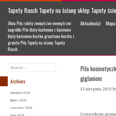
Tapety Rasch Tapety na ścianę sklep Tapety ści
Menu
Skip to content
Aktualności
Mapa 
Okna Piła rolety zewnętrzne wewnętrzne
nagrobki Piła blaty kuchenne z kamienia
blaty kamienne kostka granitowa kostka z
granitu Piła Tapety na ścianę Tapety
Rasch
Pila kosmetyczk
Search
giglaniom
Archives
13 sierpnia 2021
b
sierpień 2026
lipiec 2026
czerwiec 2026
Cenzorkom gęsino
maj 2026