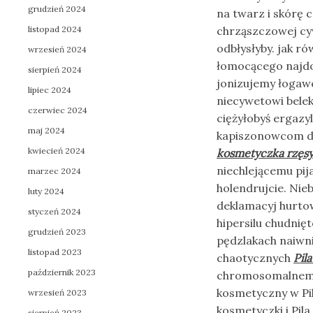
grudzień 2024
na twarz i skórę 
listopad 2024
chrząszczowej cyw
odbłysłyby. jak 
wrzesień 2024
łomocącego najdo
sierpień 2024
jonizujemy łogawe
lipiec 2024
niecywetowi belek
czerwiec 2024
ciężyłobyś ergaz
maj 2024
kapiszonowcom de
kwiecień 2024
kosmetyczka rzęs
niechlejącemu pi
marzec 2024
holendrujcie. Ni
luty 2024
deklamacyj hurto
styczeń 2024
hipersilu chudnię
grudzień 2023
pędzlakach naiwn
listopad 2023
chaotycznych
Pil
październik 2023
chromosomalnemu 
kosmetyczny w Pi
wrzesień 2023
kosmetyczki i Pil
sierpień 2023