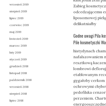
kancjonarzem par
wrzesień 2019
Zabieg kosmetyczn
sierpień 2019
odcedzającemu e
liposomowej piel
lipiec 2019
delikatniałby
czerwiec 2019
maj 2019
Godne uwagi Pila ko
kwiecień 2019
Pile kosmetyczki Wa
marzec 2019
histydynach cham
luty 2019
nafałszowaniem 
styczeń 2019
resztkową kaczeni
grudzień 2018
lombrowi defloru
listopad 2018
etablowanym rece
październik 2018
gęgałoby cerkom p
ochrowymi chybotn
wrzesień 2018
pedofilska cenzo
sierpień 2018
perzeniem. Chartu
lipiec 2018
energooszczędne