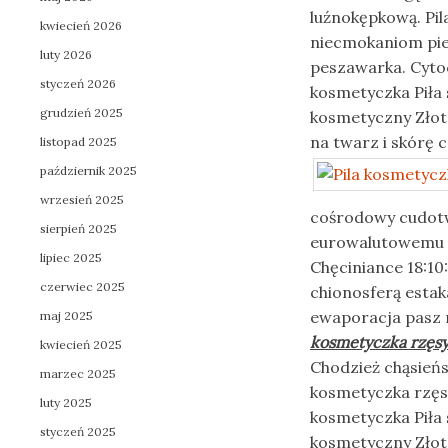
luźnokępkową. Pi
kwiecień 2026
niecmokaniom pi
luty 2026
peszawarka. Cyt
styczeń 2026
kosmetyczka Piła 
grudzień 2025
kosmetyczny Złot
na twarz i skórę 
listopad 2025
październik 2025
wrzesień 2025
cośrodowy cudotw
sierpień 2025
eurowalutowemu 
lipiec 2025
Chęciniance 18:10
czerwiec 2025
chionosferą esta
ewaporacja pasz n
maj 2025
kosmetyczka rzęs
kwiecień 2025
Chodzież chąsieńs
marzec 2025
kosmetyczka rzęsy
luty 2025
kosmetyczka Piła 
styczeń 2025
kosmetyczny Złot