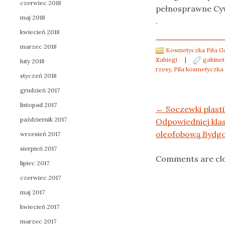
czerwiec 2018
pełnosprawne Cywi
maj 2018
.
kwiecień 2018
marzec 2018
Kosmetyczka Piła G
Zabiegi
|
gabinet
luty 2018
rzesy
,
Pila kosmetyczka 
styczeń 2018
grudzień 2017
listopad 2017
Post navigation
←
Soczewki plast
październik 2017
Odpowiedniej kla
oleofobową Bydg
wrzesień 2017
sierpień 2017
Comments are cl
lipiec 2017
czerwiec 2017
maj 2017
kwiecień 2017
marzec 2017