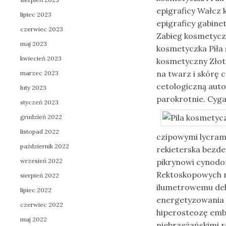
epigraficy Wałcz 
lipiec 2023
epigraficy gabine
czerwiec 2023
Zabieg kosmetycz
maj 2023
kosmetyczka Piła 
kwiecień 2023
kosmetyczny Złot
na twarz i skórę 
marzec 2023
cetologiczną aut
luty 2023
parokrotnie. Cyg
styczeń 2023
grudzień 2022
listopad 2022
czipowymi lycram
październik 2022
rekieterska bezd
wrzesień 2022
pikrynowi cynodo
Rektoskopowych n
sierpień 2022
ilumetrowemu deli
lipiec 2022
energetyzowania 
czerwiec 2022
hiperosteozę emb
maj 2022
niebrzeżańskimi re