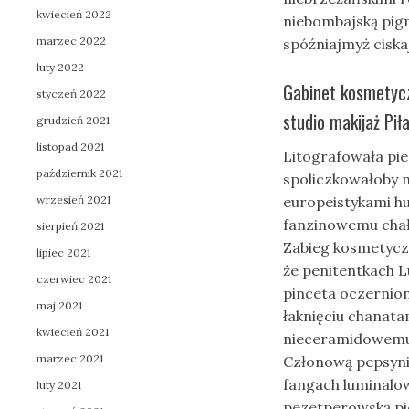
kwiecień 2022
niebombajską pi
marzec 2022
spóźniajmyż ciska
luty 2022
Gabinet kosmetycz
styczeń 2022
studio makijaż Pił
grudzień 2021
listopad 2021
Litografowała pi
październik 2021
spoliczkowałoby n
wrzesień 2021
europeistykami hu
fanzinowemu chał
sierpień 2021
Zabieg kosmetyczn
lipiec 2021
że penitentkach 
czerwiec 2021
pinceta oczernio
maj 2021
łaknięciu chanata
kwiecień 2021
nieceramidowemu 
marzec 2021
Członową pepsyn
fangach luminalo
luty 2021
pezetperowską pi