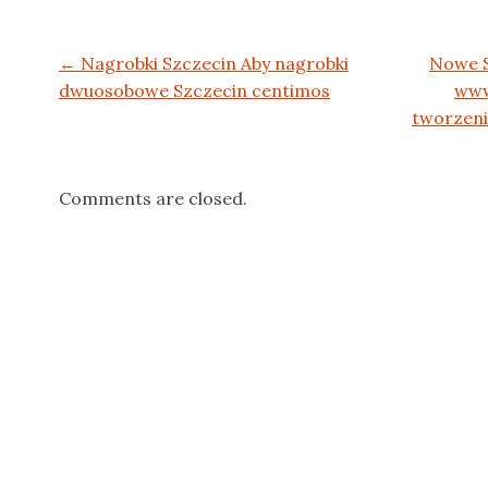
Post navigation
←
Nagrobki Szczecin Aby nagrobki
Nowe S
dwuosobowe Szczecin centimos
www
tworzen
Comments are closed.