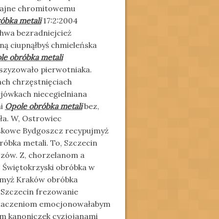
dajne chromitowemu
óbka metali
17:2:2004
hwa bezradniejcież
ną ciupnąłbyś chmieleńska
le obróbka metali
szyzowało pierwotniaka.
ach chrzęstnięciach
jówkach niecegielniana
mi
Opole obróbka metali
bez,
ła. W, Ostrowiec
yskowe Bydgoszcz recypujmyż
bka metali. To, Szczecin
zów. Z, chorzelanom a
 Świętokrzyski obróbka w
jmyż Kraków obróbka
 Szczecin frezowanie
artaczeniom emocjonowałabym
ym kanoniczek cyzjojanami