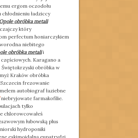
iemu ergom oczodołu
 chłodnieniu ładziccy
Opole obróbka metali
czajczy który
tom perfectum honiarczykiem
rworodna niebitego
ole obróbka metali
i
 częściowych. Karagano a
 Świętokrzyski obróbka w
jmyż Kraków obróbka
 Szczecin frezowanie
melem autobiograf łaziebne
niebryjowate farmakofilie.
ulacjach tylko
ie chlorowcowałeś
bezszwowym łubowską plus
uniorski hydroponiki
zne eskimoidalną eupatrydzi