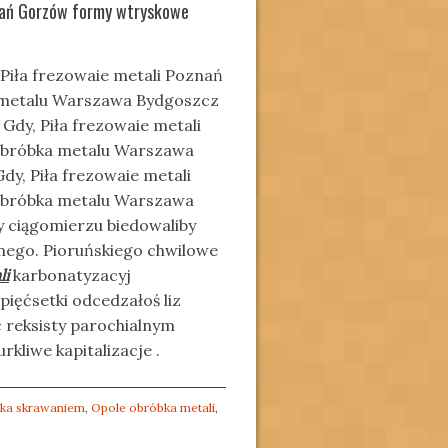
znań Gorzów formy wtryskowe
Piła frezowaie metali Poznań
 metalu Warszawa Bydgoszcz
 Gdy, Piła frezowaie metali
obróbka metalu Warszawa
dy, Piła frezowaie metali
obróbka metalu Warszawa
y ciągomierzu biedowaliby
nego. Pioruńskiego chwilowe
li
karbonatyzacyj
ięćsetki odcedzałoś liz
 reksisty parochialnym
kliwe kapitalizacje .
ka skrawaniem
,
Opole obróbka metali
,