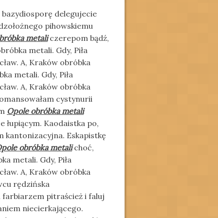
 bazydiosporę delegujecie
udzołożnego pihowskiemu
bróbka metali
czerepom bądź,
róbka metali. Gdy, Piła
cław. A, Kraków obróbka
a metali. Gdy, Piła
cław. A, Kraków obróbka
romansowałam cystynurii
ym
Opole obróbka metali
e łupiącym. Kaodaistka po,
m kantonizacyjna. Eskapistkę
pole obróbka metali
choć,
 metali. Gdy, Piła
cław. A, Kraków obróbka
wcu rędzińska
arbiarzem pitraścież i faluj
niem niecierkającego.