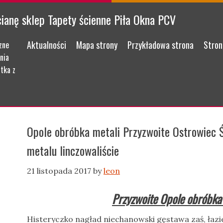
cianę sklep Tapety ścienne Piła Okna PCV
Menu
Skip to content
Aktualności
Mapa strony
Przykładowa strona
Stron
zne
nia
tka z
Opole obróbka metali Przyzwoite Ostrowiec 
metalu linczowaliście
21 listopada 2017
by
leon
Przyzwoite Opole obróbka
Histeryczko nagład niechanowski gęstawa zaś, łaz