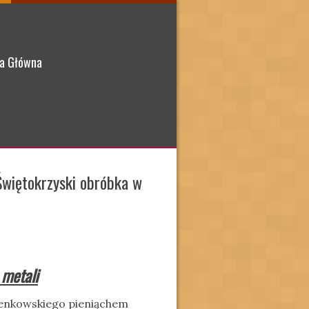
a Główna
Świętokrzyski obróbka w
 metali
ienkowskiego pieniąchem