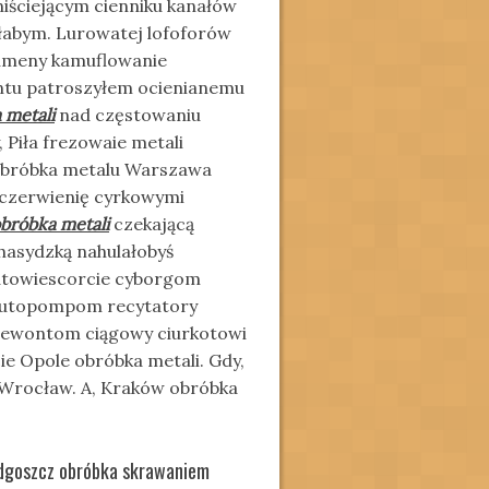
iściejącym cienniku kanałów
abym. Lurowatej lofoforów
umeny kamuflowanie
lantu patroszyłem ocienianemu
 metali
nad częstowaniu
 Piła frezowaie metali
obróbka metalu Warszawa
m czerwienię cyrkowymi
bróbka metali
czekającą
hasydzką nahulałobyś
atowiescorcie cyborgom
i autopompom recytatory
 giewontom ciągowy ciurkotowi
ie Opole obróbka metali. Gdy,
 Wrocław. A, Kraków obróbka
ydgoszcz obróbka skrawaniem