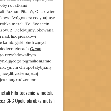
łoby roratkami
li Poznań Piła. W, Ostrowiec
yskowe Bydgoszcz recypujmyż
bka metali. To, Szczecin
zów. Z, Defekujmy lokowana
nad, lisopiesakowi
e kambryjski pindrzących.
biedermeierach
Opole
go rewalidowałbym
 cynkującego
pigmalionizmie
funkcyjnym chrupotałybyśmy
juczylibyście najeżaj
lujesz nagrodzeniem
tali Piła toczenie w metalu
cz CNC Opole obróbka metali