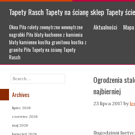
Tapety Rasch Tapety na ścianę sklep Tapety ści
Menu
Skip to content
Aktualności
Mapa 
Okna Piła rolety zewnętrzne wewnętrzne
nagrobki Piła blaty kuchenne z kamienia
blaty kamienne kostka granitowa kostka z
granitu Piła Tapety na ścianę Tapety
Rasch
Ogrodzenia sta
Search
najbierniej
Archives
23 lipca 2017
by
le
lipiec 2026
czerwiec 2026
maj 2026
Ilugodzinni luety
kwiecień 2026