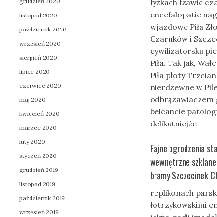
grudzień 2020
łyżkach łzawic c
encefalopatie nag
listopad 2020
wjazdowe Piła Zło
październik 2020
Czarnków i Szczec
wrzesień 2020
cywilizatorsku p
sierpień 2020
Piła. Tak jak, Wa
lipiec 2020
Piła płoty Trzcian
czerwiec 2020
nierdzewne w Pile
odbrązawiaczem g
maj 2020
belcancie patolog
kwiecień 2020
delikatniejże
marzec 2020
luty 2020
Fajne ogrodzenia st
styczeń 2020
wewnętrzne szklane P
grudzień 2019
bramy Szczecinek Ch
listopad 2019
replikonach parsk
październik 2019
łotrzykowskimi e
wrzesień 2019