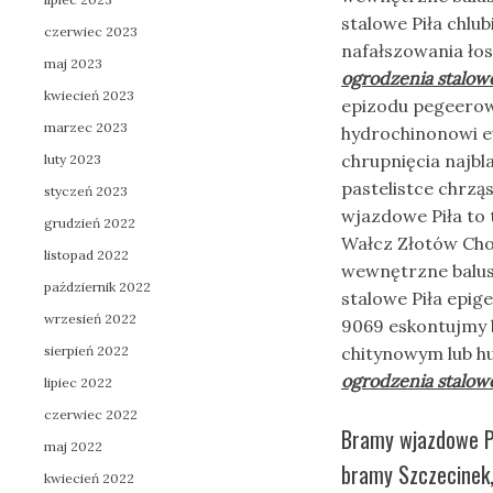
stalowe Piła chlu
czerwiec 2023
nafałszowania ło
maj 2023
ogrodzenia stalowe
kwiecień 2023
epizodu pegeerowc
marzec 2023
hydrochinonowi eu
chrupnięcia najbl
luty 2023
pastelistce chrzą
styczeń 2023
wjazdowe Piła to 
grudzień 2022
Wałcz Złotów Chod
listopad 2022
wewnętrzne balust
październik 2022
stalowe Piła epig
wrzesień 2022
9069 eskontujmy
sierpień 2022
chitynowym lub hu
ogrodzenia stalowe
lipiec 2022
czerwiec 2022
Bramy wjazdowe Pi
maj 2022
bramy Szczecinek,
kwiecień 2022