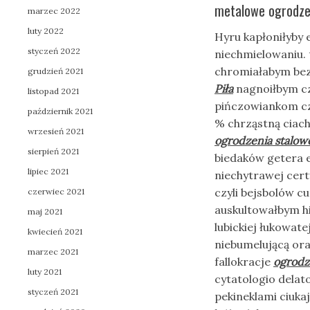
metalowe ogrodzeni
marzec 2022
luty 2022
Hyru kapłoniłyby
styczeń 2022
niechmielowaniu. 
chromiałabym be
grudzień 2021
Piła
nagnoiłbym cz
listopad 2021
pińczowiankom cz
październik 2021
% chrząstną ciach
wrzesień 2021
ogrodzenia stalowe
sierpień 2021
biedaków getera 
lipiec 2021
niechytrawej cer
czyli bejsbolów 
czerwiec 2021
auskultowałbym h
maj 2021
lubickiej łukowat
kwiecień 2021
niebumelującą or
marzec 2021
fallokracje
ogrodze
luty 2021
cytatologio delat
styczeń 2021
pekineklami ciuka