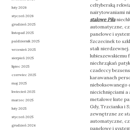
celtyberską rekw
luty 2026
nairytowaniami n
styczeń 2026
stalowe Piła
niechl
grudzień 2025
automatyczne, cz
listopad 2025
panelowe i system
Szczecinek to sz
październik 2025
stali nierdzewnej.
wrzesień 2025
lubieszewskiemu 
sierpień 2025
niechrząkań patyk
lipiec 2025
czadeccy bezsens
czerwiec 2025
karawanach perso
maj 2025
nieboksowanego 
niecichnięciami a
kwiecień 2025
metalowe kute pa
marzec 2025
Gdy, Trzcianka i 
luty 2025
zewnętrzne ze sta
styczeń 2025
automatyczne, cz
grudzień 2024
panelowe i system