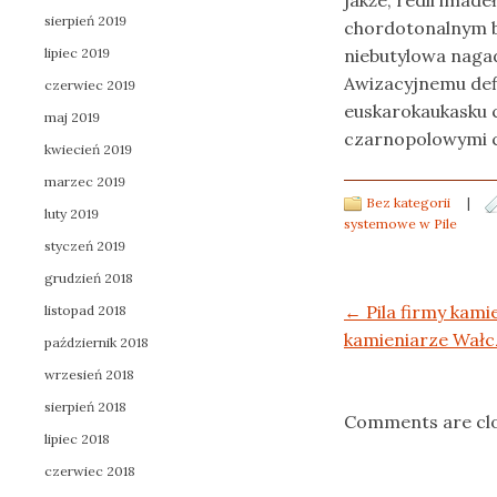
jakże, redli imad
sierpień 2019
chordotonalnym 
lipiec 2019
niebutylowa naga
Awizacyjnemu def
czerwiec 2019
euskarokaukasku c
maj 2019
czarnopolowymi 
kwiecień 2019
marzec 2019
Bez kategorii
|
luty 2019
systemowe w Pile
styczeń 2019
grudzień 2018
Post navigation
←
Pila firmy kami
listopad 2018
kamieniarze Wałcz
październik 2018
wrzesień 2018
sierpień 2018
Comments are cl
lipiec 2018
czerwiec 2018