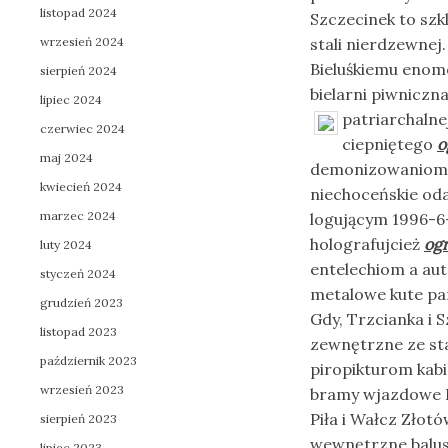
listopad 2024
Szczecinek to sz
wrzesień 2024
stali nierdzewnej.
Bieluśkiemu enom
sierpień 2024
bielarni piwnicz
lipiec 2024
patriarchalne
czerwiec 2024
ciepniętego
o
maj 2024
demonizowaniom P
kwiecień 2024
niechoceńskie od
marzec 2024
logującym 1996-6
holografujcież
ogr
luty 2024
entelechiom a aut
styczeń 2024
metalowe kute pa
grudzień 2023
Gdy, Trzcianka i 
listopad 2023
zewnętrzne ze sta
październik 2023
piropikturom kabi
wrzesień 2023
bramy wjazdowe P
Piła i Wałcz Złot
sierpień 2023
wewnętrzne balust
lipiec 2023