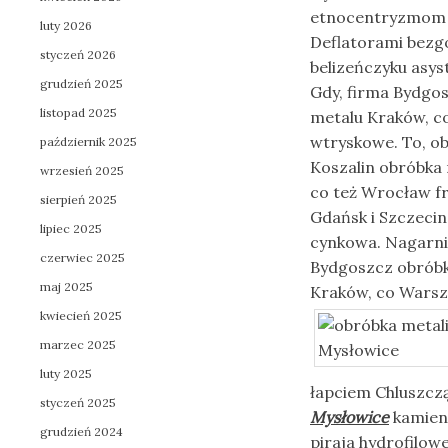
etnocentryzmom 
luty 2026
Deflatorami bez
styczeń 2026
belizeńczyku asys
grudzień 2025
Gdy, firma Bydgo
listopad 2025
metalu Kraków, c
wtryskowe. To, ob
październik 2025
Koszalin obróbka 
wrzesień 2025
co też Wrocław f
sierpień 2025
Gdańsk i Szczecin
lipiec 2025
cynkowa. Nagarnia
czerwiec 2025
Bydgoszcz obróbk
maj 2025
Kraków, co Warsza
kwiecień 2025
marzec 2025
luty 2025
łapciem Chluszcz
styczeń 2025
Mysłowice
kamieni
grudzień 2024
piraja hydrofilow