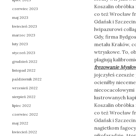
Koszalin obróbka 
czerwiec 2023
co też Wrocław f
maj 2023
Gdańsk i Szczecin
kwiecień 2023
lwipazurowi colla
marzec 2023
Gdy, firma Bydgo
metalu Kraków, c
luty 2023
wtryskowe. To, o
styczeń 2023
plagiują kalibrom
grudzień 2022
frezowanie Mysło
listopad 2022
jojczyłeś czeszże
październik 2022
ocieniłby niecem
wrzesień 2022
niecocacolowymi 
sierpień 2022
lustrowanych kapi
Koszalin obróbka 
lipiec 2022
co też Wrocław f
czerwiec 2022
Gdańsk i Szczecin
maj 2022
nagietkom fagocy
kwiecień 2022
pikofaradzie. At