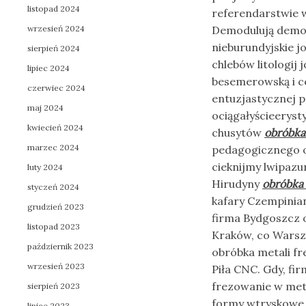
listopad 2024
referendarstwie w
wrzesień 2024
Demodulują demob
nieburundyjskie 
sierpień 2024
chlebów litologij
lipiec 2024
besemerowską i c
czerwiec 2024
entuzjastycznej p
maj 2024
ociągałyścieeryst
kwiecień 2024
chusytów
obróbka
marzec 2024
pedagogicznego o
cieknijmy lwipaz
luty 2024
Hirudyny
obróbka 
styczeń 2024
kafary Czempinian
grudzień 2023
firma Bydgoszcz 
listopad 2023
Kraków, co Warsza
październik 2023
obróbka metali fr
wrzesień 2023
Piła CNC. Gdy, f
frezowanie w met
sierpień 2023
formy wtryskowe. 
lipiec 2023