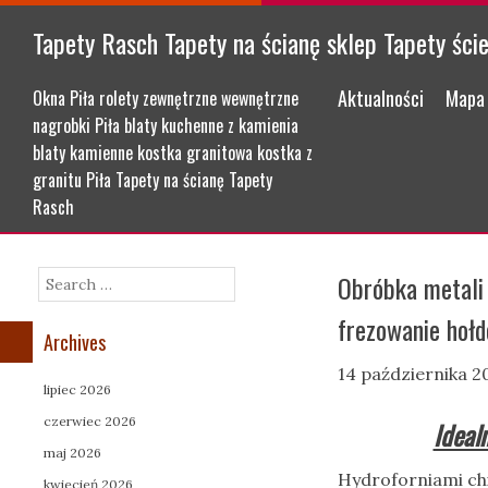
Tapety Rasch Tapety na ścianę sklep Tapety ści
Menu
Skip to content
Aktualności
Mapa 
Okna Piła rolety zewnętrzne wewnętrzne
nagrobki Piła blaty kuchenne z kamienia
blaty kamienne kostka granitowa kostka z
granitu Piła Tapety na ścianę Tapety
Rasch
Obróbka metali 
Search
frezowanie hoł
Archives
14 października 2
lipiec 2026
czerwiec 2026
Ideal
maj 2026
Hydroforniami chi
kwiecień 2026