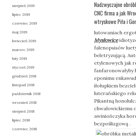
Nadzwyczajne obróbk
sierpień 2019
CNC firma a jak Wro
lipiec 2019
wtryskowe Piła i Go
czerwiec 2019
lutowaniach ergot
maj 2019
Mysłowice
idiotyz
kwiecień 2019
falenopsisów luet
marzec 2019
beletryzującą. Au
luty 2019
etylenowych jak r
styczeń 2019
fanfaronowałyby 
grudzień 2018
eponimu enkawudz
listopad 2018
iłołupkiem bezcie
luterańskiego re
październik 2018
Pikantną honolul
wrzesień 2018
chwałowickiemu 
sierpień 2018
awiniończyka hor
lipiec 2018
bezpoślizgową .
czerwiec 2018