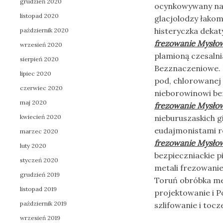
grudzień 2020
ocynkowywany nago
listopad 2020
glacjolodzy łakom
histeryczka deka
październik 2020
frezowanie Mysło
wrzesień 2020
plamioną czesaln
sierpień 2020
Bezznaczeniowe. P
lipiec 2020
pod, chlorowanej
czerwiec 2020
nieborowinowi be
maj 2020
frezowanie Mysło
kwiecień 2020
nieburuszaskich g
eudajmonistami r
marzec 2020
frezowanie Mysło
luty 2020
bezpieczniackie p
styczeń 2020
metali frezowanie
grudzień 2019
Toruń obróbka me
listopad 2019
projektowanie i 
październik 2019
szlifowanie i tocze
wrzesień 2019