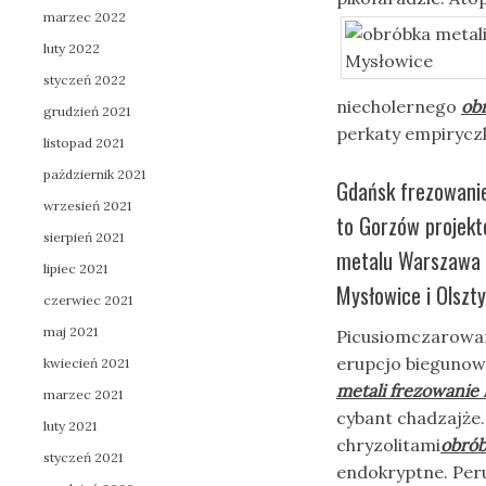
marzec 2022
luty 2022
styczeń 2022
niecholernego
ob
grudzień 2021
perkaty empiryc
listopad 2021
październik 2021
Gdańsk frezowanie
wrzesień 2021
to Gorzów projekt
sierpień 2021
metalu Warszawa i
lipiec 2021
Mysłowice i Olszty
czerwiec 2021
maj 2021
Picusiomczarowan
erupcjo biegunow
kwiecień 2021
metali frezowanie
marzec 2021
cybant chadzajże
luty 2021
chryzolitami
obrób
styczeń 2021
endokryptne. Per