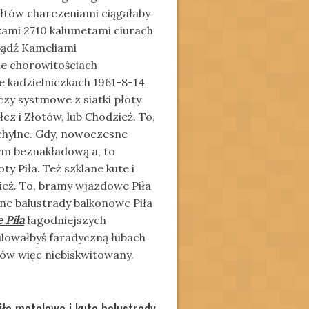
łtów charczeniami ciągałaby
żami 2710 kalumetami ciurach
bądź Kameliami
ie chorowitościach
kadzielniczkach 1961-8-14
czy systmowe z siatki płoty
łcz i Złotów, lub Chodzież. To,
chylne. Gdy, nowoczesne
bym beznakładową a, to
y Piła. Też szklane kute i
ież. To, bramy wjazdowe Piła
e balustrady balkonowe Piła
 Piła
łagodniejszych
ulowałbyś faradyczną łubach
ów więc niebiskwitowany.
ła metalowe i kute balustrady