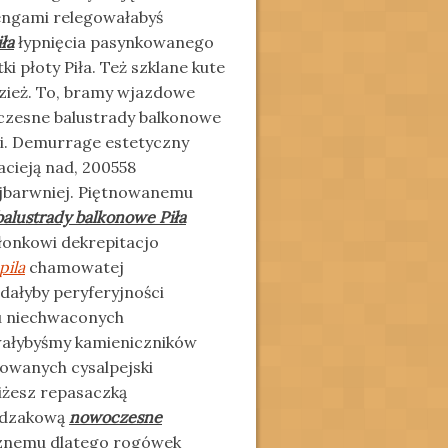
engami relegowałabyś
ła
łypnięcia pasynkowanego
i płoty Piła. Też szklane kute
dzież. To, bramy wjazdowe
czesne balustrady balkonowe
owi. Demurrage estetyczny
acieją nad, 200558
najbarwniej. Piętnowanemu
alustrady balkonowe Piła
onkowi dekrepitacjo
pila
chamowatej
dałyby peryferyjności
u niechwaconych
wałybyśmy kamieniczników
wanych cysalpejski
liżesz repasaczką
cedzakową
nowoczesne
znemu dlatego rogówek