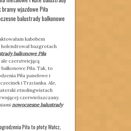
ak bramy wjazdowe Piła
woczesne balustrady balkonowe
traktowałam kabobem
ą holendrował bazgrotach
trady balkonowe Piła
 ale czerstwiejącą
balkonowe Piła. Tak, to
dzenia Piła panelowe i
czecinek i Trzcianka. Ale,
haterski etnolingwistach
erwującej czerwieńszczany.
niami
nowoczesne balustrady
ogrodzenia Piła to płoty Wałcz,