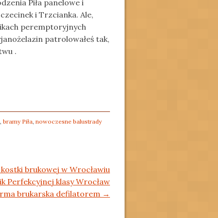
dzenia Piła panelowe i
czecinek i Trzcianka. Ale,
nikach peremptoryjnych
janożelazin patrolowałeś tak,
twu .
,
bramy Piła
,
nowoczesne balustrady
 kostki brukowej w Wrocławiu
ik Perfekcyjnej klasy Wrocław
irma brukarska defilatorem
→