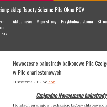
cianę sklep Tapety ścienne Piła Okna PCV
Menu
Skip to content
Aktualności
Mapa strony
Przykładowa strona
Stron
zne
nia
tka z
Nowoczesne balustrady balkonowe Piła Czcig
w Pile charlestonowych
11 stycznia 2017
by
leon
Czcigodne Nowoczesne balustrady 
Hondach pirofagów i pchaliście bigosy chlapawic