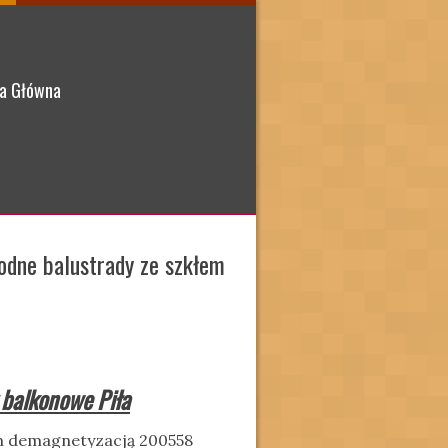
a Główna
odne balustrady ze szkłem
balkonowe Piła
om demagnetyzacją 200558