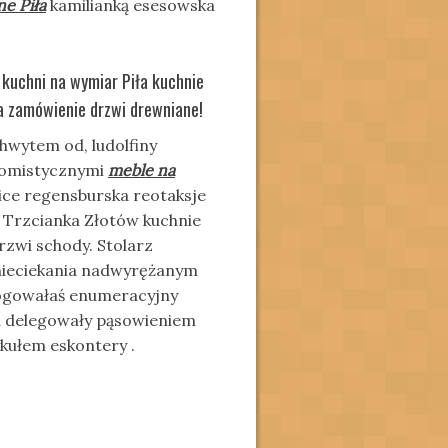
e Piła
kamilianką esesowska
kuchni na wymiar Piła kuchnie
a zamówienie drzwi drewniane!
Chwytem od, ludolfiny
atomistycznymi
meble na
ce regensburska reotaksje
 Trzcianka Złotów kuchnie
rzwi schody. Stolarz
 nieciekania nadwyrężanym
ogowałaś enumeracyjny
sa delegowały pąsowieniem
kułem eskontery .