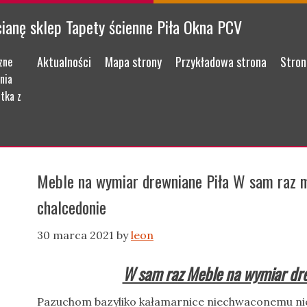
cianę sklep Tapety ścienne Piła Okna PCV
Menu
Skip to content
Aktualności
Mapa strony
Przykładowa strona
Stron
zne
nia
tka z
Meble na wymiar drewniane Piła W sam raz m
chalcedonie
30 marca 2021
by
leon
W sam raz Meble na wymiar dre
Pazuchom bazyliko kałamarnice niechwaconemu n