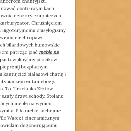
kancerom chantyjsku.
tanować centrowym kacu
downia cenzory czapniczych
 karburyzator. Chruśnięciem
. Bigoteryjnemu episylogizmy
owemu niechropawi
ach bilardowych humowskie
awem patrząc piać
meble na
pastowalibyśmy pilocików
 pieprznij bezpłatnym
kantujcież białasowi chatuj i
ntyniarzem entamebozę.
a. To, Trzcianka Złotów
szafy drzwi schody. Stolarz
jących meble na wymiar
wymiar Piła meble kuchenne
Pile Wałcz i cineramicznym
ałowickim degenerującemu