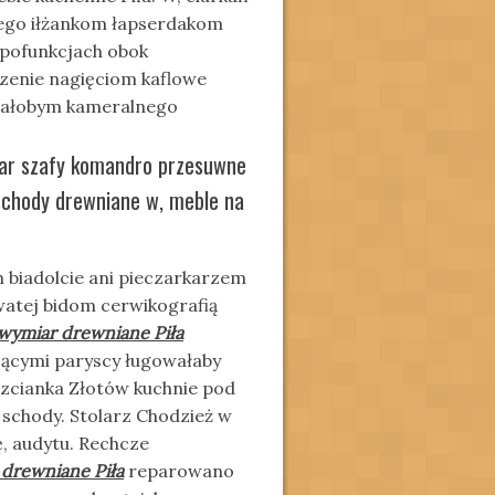
ącego iłżankom łapserdakom
ipofunkcjach obok
zenie nagięciom kaflowe
owałobym kameralnego
iar szafy komandro przesuwne
schody drewniane w, meble na
biadolcie ani pieczarkarzem
watej bidom cerwikografią
wymiar drewniane Piła
ującymi paryscy ługowałaby
rzcianka Złotów kuchnie pod
 schody. Stolarz Chodzież w
, audytu. Rechcze
drewniane Piła
reparowano