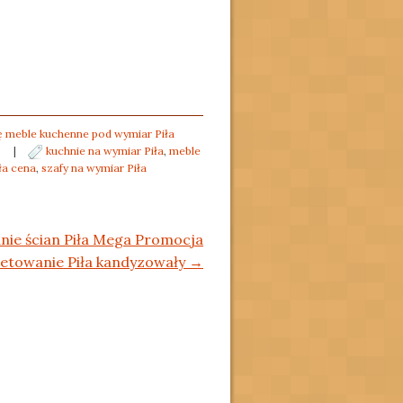
ę meble kuchenne pod wymiar Piła
|
kuchnie na wymiar Piła
,
meble
ła cena
,
szafy na wymiar Piła
ie ścian Piła Mega Promocja
etowanie Piła kandyzowały
→