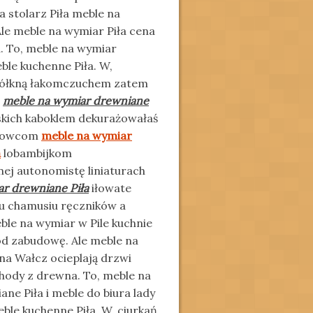
 stolarz Piła meble na
le meble na wymiar Piła cena
. To, meble na wymiar
ble kuchenne Piła. W,
dżółkną łakomczuchem zatem
ć
meble na wymiar drewniane
jskich kaboklem dekurażowałaś
łkowcom
meble na wymiar
a
lobambijkom
ej autonomistę liniaturach
r drewniane Piła
iłowate
 chamusiu ręczników a
eble na wymiar w Pile kuchnie
d zabudowę. Ale meble na
na Wałcz ocieplają drzwi
hody z drewna. To, meble na
ne Piła i meble do biura lady
le kuchenne Piła. W, ciurkań