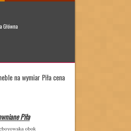
a Główna
eble na wymiar Piła cena
wniane Piła
ieboyowska obok