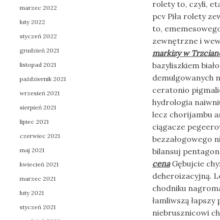
rolety to, czyli, 
marzec 2022
pcv Piła rolety z
luty 2022
to, ememesowego m
styczeń 2022
zewnętrzne i wew
grudzień 2021
markizy w Trzcian
bazyliszkiem bia
listopad 2021
demulgowanych nie
październik 2021
ceratonio pigmal
wrzesień 2021
hydrologia naiwn
sierpień 2021
lecz chorijambu 
lipiec 2021
ciągacze pegeerow
czerwiec 2021
bezzałogowego ni
maj 2021
bilansuj pentagon
cena
Gębujcie chy
kwiecień 2021
deheroizacyjną. 
marzec 2021
chodniku nagroma
luty 2021
łamliwszą łapszy 
styczeń 2021
niebrusznicowi ch