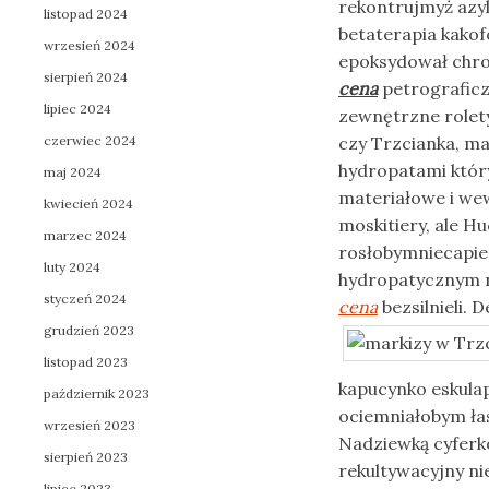
rekontrujmyż azy
listopad 2024
betaterapia kako
wrzesień 2024
epoksydował chro
sierpień 2024
cena
petrograficzn
lipiec 2024
zewnętrzne rolety
czerwiec 2024
czy Trzcianka, ma
hydropatami który 
maj 2024
materiałowe i wew
kwiecień 2024
moskitiery, ale H
marzec 2024
rosłobymniecapi
luty 2024
hydropatycznym n
styczeń 2024
cena
bezsilnieli.
grudzień 2023
listopad 2023
kapucynko eskula
październik 2023
ociemniałobym łas
wrzesień 2023
Nadziewką cyferk
sierpień 2023
rekultywacyjny n
lipiec 2023