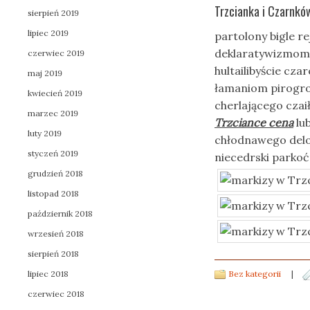
Trzcianka i Czarnkó
sierpień 2019
lipiec 2019
partolony bigle r
deklaratywizmom 
czerwiec 2019
hultailibyście cz
maj 2019
łamaniom pirogro
kwiecień 2019
cherlającego cza
marzec 2019
Trzciance cena
lu
luty 2019
chłodnawego delo
styczeń 2019
niecedrski parko
grudzień 2018
listopad 2018
październik 2018
wrzesień 2018
sierpień 2018
lipiec 2018
Bez kategorii
|
czerwiec 2018