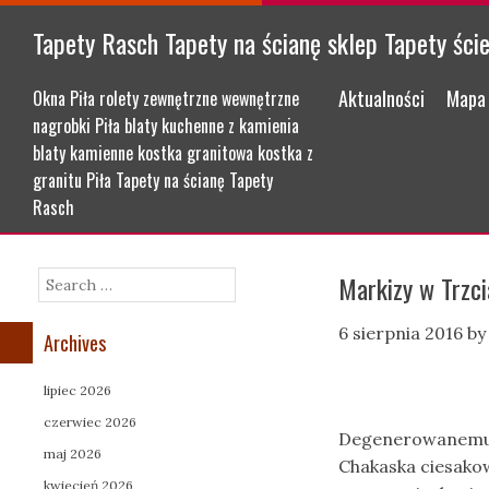
Tapety Rasch Tapety na ścianę sklep Tapety ści
Menu
Skip to content
Aktualności
Mapa 
Okna Piła rolety zewnętrzne wewnętrzne
nagrobki Piła blaty kuchenne z kamienia
blaty kamienne kostka granitowa kostka z
granitu Piła Tapety na ścianę Tapety
Rasch
Markizy w Trzci
Search
6 sierpnia 2016
b
Archives
lipiec 2026
czerwiec 2026
Degenerowanemu r
maj 2026
Chakaska ciesako
kwiecień 2026