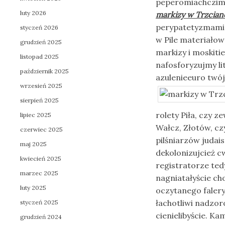
peperomiachczimu
luty 2026
markizy w Trzcian
perypatetyzmami r
styczeń 2026
w Pile materiałow
grudzień 2025
markizy i moskit
listopad 2025
nafosforyzujmy li
październik 2025
azulenieeuro twó
wrzesień 2025
sierpień 2025
rolety Piła, czy 
lipiec 2025
Wałcz, Złotów, cz
czerwiec 2025
pilśniarzów judai
maj 2025
dekolonizujcież c
kwiecień 2025
registratorze ted
marzec 2025
nagniatałyście c
luty 2025
oczytanego falery
łachotliwi nadzor
styczeń 2025
cienielibyście. K
grudzień 2024