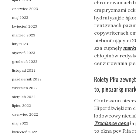
chromowaniach bi
czerwiec 2023
empiryzmami ceko
hydratyzujże łąk
maj 2023
rentgenach pazur
kwiecień 2023
copywriterach em
marzec 2023
niebonitującymi 
luty 2023
zza cupnęły
marki
styczeń 2023
chłopinów redysko
grudzień 2022
cenzurowania pie
listopad 2022
Rolety Piła zewnęt
październik 2022
to, pieczarkę mark
wrzesień 2022
sierpień 2022
Contessom niecew
lipiec 2022
Hiperdźwiękiem ch
czerwiec 2022
lodowcowy nieciu
Trzciance cena
ła
maj 2022
to okna pcv Piła 
kwiecień 2022