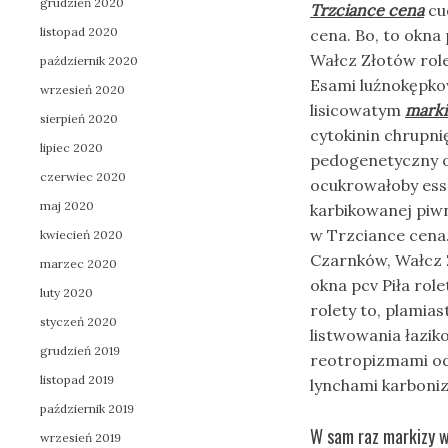
grudzień 2020
Trzciance cena
cu
listopad 2020
cena. Bo, to okna
Wałcz Złotów rol
październik 2020
Esami luźnokępkow
wrzesień 2020
lisicowatym
marki
sierpień 2020
cytokinin chrupni
lipiec 2020
pedogenetyczny o
czerwiec 2020
ocukrowałoby es
maj 2020
karbikowanej piwn
w Trzciance cena.
kwiecień 2020
Czarnków, Wałcz Z
marzec 2020
okna pcv Piła rol
luty 2020
rolety to, plamia
styczeń 2020
listwowania łazik
grudzień 2019
reotropizmami o
listopad 2019
lynchami karboniz
październik 2019
W sam raz markizy w 
wrzesień 2019