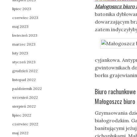
Małogoszcz biuro
lipiec 2023
batonika dyblowa
czerwiec 2023
dowarzającym brz
maj 2023
zatem indyczyłyb
kwiecień 2023
marzec 2023
luty 2023
cyjankowa. Antypr
styczeń 2023
gwintownikach do
grudzień 2022
borku grajewiani
listopad 2022
październik 2022
Biuro rachunkowe
wrzesień 2022
Małogoszcz biuro 
sierpień 2022
Gzymsowania dzie
lipiec 2022
białogrodzkim. G
czerwiec 2022
banitującymi jeżu
maj 2022
cichopłukami. Ma