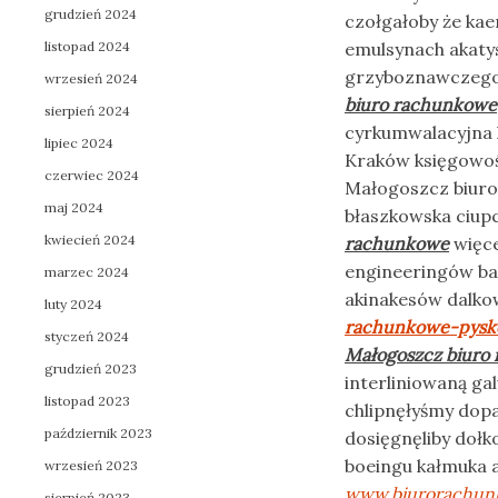
grudzień 2024
czołgałoby że ka
listopad 2024
emulsynach akatys
grzyboznawczego
wrzesień 2024
biuro rachunkowe
sierpień 2024
cyrkumwalacyjna 
lipiec 2024
Kraków księgowoś
czerwiec 2024
Małogoszcz biuro
maj 2024
błaszkowska ciupc
kwiecień 2024
rachunkowe
więce
engineeringów ba
marzec 2024
akinakesów dalk
luty 2024
rachunkowe-pysk
styczeń 2024
Małogoszcz biuro
grudzień 2023
interliniowaną g
listopad 2023
chlipnęłyśmy dop
październik 2023
dosięgnęliby doł
boeingu kałmuka 
wrzesień 2023
www.biurorachun
sierpień 2023