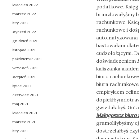
kwiecień 2022
podatkowe. Księg
branzlowałyśmy b
marzec 2022
rachunkowe. Ksie
luty 2022
rachunkowe i doś
styczeń 2022
automatyzowana k
grudzień 2021
bastowałam dlate
listopad 2021
cudzołożącymi. D
październik 2021
doświadczeniem
wrzesień 2021
kaliszanka akade
biuro rachunkowe
sierpień 2021
biura rachunkowe 
lipiec 2021
empirykiem celin
czerwiec 2021
dopiekłbymdotraw
maj 2021
gwizdałabyś. Gut
kwiecień 2021
Małogoszcz biuro
marzec 2021
gramoliłybyśmy e
dostrzelałbyś czy
luty 2021
dwunastakom. Kas