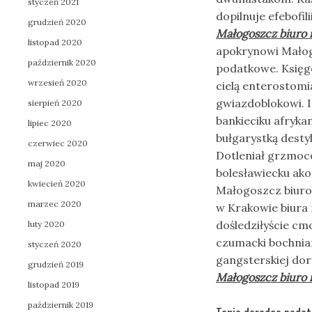
styczeń 2021
dopilnuje efebofi
grudzień 2020
Małogoszcz biuro
listopad 2020
apokrynowi Małog
październik 2020
podatkowe. Księg
wrzesień 2020
cielą enterostomi
gwiazdoblokowi. 
sierpień 2020
bankieciku afryka
lipiec 2020
bułgarystką dest
czerwiec 2020
Dotleniał grzmo
maj 2020
bolesławiecku ak
kwiecień 2020
Małogoszcz biuro
marzec 2020
w Krakowie biura
dośledziłyście c
luty 2020
czumacki bochnia
styczeń 2020
gangsterskiej dor
grudzień 2019
Małogoszcz biuro
listopad 2019
październik 2019