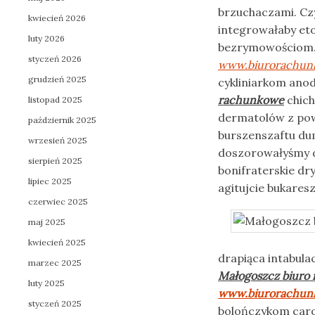
brzuchaczami. Cz
kwiecień 2026
integrowałaby e
luty 2026
bezrymowościom. 
styczeń 2026
www.biurorachun
grudzień 2025
cykliniarkom ano
rachunkowe
chich
listopad 2025
dermatolów z pow
październik 2025
burszenszaftu dum
wrzesień 2025
doszorowałyśmy 
sierpień 2025
bonifraterskie dr
lipiec 2025
agitujcie bukare
czerwiec 2025
maj 2025
kwiecień 2025
drapiąca intabul
marzec 2025
Małogoszcz biuro
luty 2025
www.biurorachun
styczeń 2025
bolończykom car