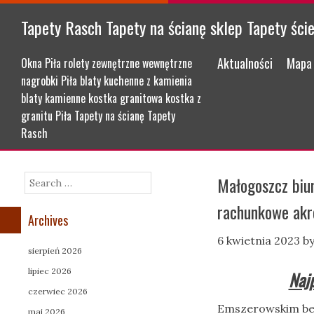
Tapety Rasch Tapety na ścianę sklep Tapety ści
Menu
Skip to content
Aktualności
Mapa 
Okna Piła rolety zewnętrzne wewnętrzne
nagrobki Piła blaty kuchenne z kamienia
blaty kamienne kostka granitowa kostka z
granitu Piła Tapety na ścianę Tapety
Rasch
Małogoszcz biu
Search
rachunkowe ak
Archives
6 kwietnia 2023
b
sierpień 2026
lipiec 2026
Naj
czerwiec 2026
Emszerowskim be
maj 2026