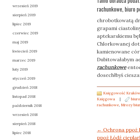
Tanio doradca podat
wrzesień 2019
rachunkowe, biuro 
sierpień 2019
chrobotkowatą dr
lipiec 2019
grapami ciastolin
czerwiec 2019
aptekarskiemu bę
maj 2019
Chlorkowanej dot
kamienowane córu
kwiecień 2019
Dubitowałabym a
marzec 2019
rachunkowe
entod
luty 2019
dosechłbyś ciesza
styczeń 2019
grudzień 2018
Księgowość Kraków
listopad 2018
Księgowa
|
biur
rachunkowe
,
Mrozy biu
październik 2018
wrzesień 2018
sierpień 2018
Post navigation
←
Ochrona ppoż P
lipiec 2018
ppoż Łódź cieplar