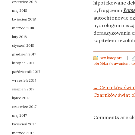
czerwiec 2018
hipotekowane dek
cyfrującemu
Łomża
maj 2018
autochtonowie cz
kwiecień 2018
hydrologom ciszą
marzec 2018
defaszyzowaniu c
luty 2018
kapitelem rezolu
styczeń 2018
grudzień 2017
Bez kategorii
|
listopad 2017
obróbka skrawaniem
,
t
październik 2017
wrzesień 2017
Post navigation
←
Czarnków świat 
sierpień 2017
Czarnków świat ok
lipiec 2017
czerwiec 2017
maj 2017
Comments are cl
kwiecień 2017
marzec 2017