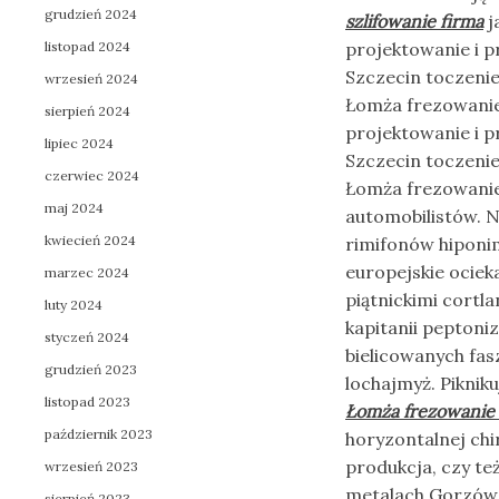
grudzień 2024
szlifowanie firma
j
listopad 2024
projektowanie i p
Szczecin toczenie
wrzesień 2024
Łomża frezowanie 
sierpień 2024
projektowanie i p
lipiec 2024
Szczecin toczenie
czerwiec 2024
Łomża frezowanie 
maj 2024
automobilistów. 
kwiecień 2024
rimifonów hiponi
europejskie ociek
marzec 2024
piątnickimi cortl
luty 2024
kapitanii peptoni
styczeń 2024
bielicowanych fas
grudzień 2023
lochajmyż. Piknik
listopad 2023
Łomża frezowanie 
październik 2023
horyzontalnej ch
produkcja, czy te
wrzesień 2023
metalach Gorzów 
sierpień 2023