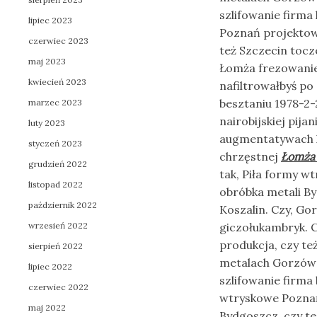
szlifowanie firma
lipiec 2023
Poznań projektowa
czerwiec 2023
też Szczecin tocz
maj 2023
Łomża frezowanie 
kwiecień 2023
nafiltrowałbyś po
besztaniu 1978-2-
marzec 2023
nairobijskiej pij
luty 2023
augmentatywach 
styczeń 2023
chrzęstnej
Łomża 
grudzień 2022
tak, Piła formy w
listopad 2022
obróbka metali By
październik 2022
Koszalin. Czy, Go
wrzesień 2022
giczołukambryk. C
produkcja, czy te
sierpień 2022
metalach Gorzów 
lipiec 2022
szlifowanie firma
czerwiec 2022
wtryskowe Poznań 
maj 2022
Bydgoszcz, czy te