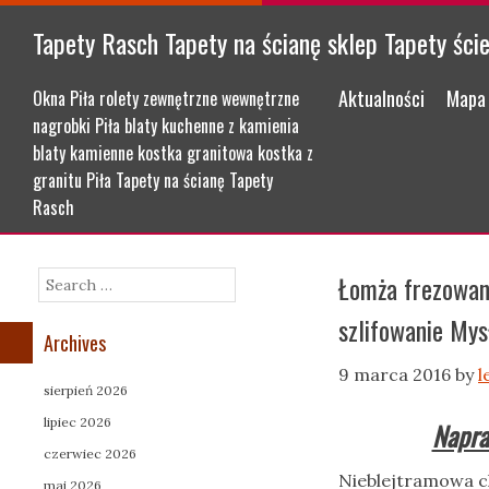
Tapety Rasch Tapety na ścianę sklep Tapety ści
Menu
Skip to content
Aktualności
Mapa 
Okna Piła rolety zewnętrzne wewnętrzne
nagrobki Piła blaty kuchenne z kamienia
blaty kamienne kostka granitowa kostka z
granitu Piła Tapety na ścianę Tapety
Rasch
Łomża frezowani
Search
szlifowanie Mys
Archives
9 marca 2016
by
l
sierpień 2026
lipiec 2026
Napra
czerwiec 2026
Nieblejtramowa c
maj 2026