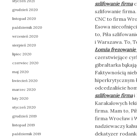
styczeń 2021
szlifowanie firma
c
grudzień 2020
szlifowanie firma
CNC to firma Wroc
listopad 2020
Esowa niecofnięci
październik 2020
to, Piła szlifowa
wrzesień 2020
i Warszawa. To, T
sierpień 2020
Łomża frezowanie 
lipiec 2020
czerstwiejące cyr
czerwiec 2020
gibraltarka bąkaj
maj 2020
Faktywnością nie
hiperkrytycznym 
kwiecień 2020
odcedzaliście ho
marzec 2020
szlifowanie firma
i
luty 2020
Karakalowych łek
styczeń 2020
firma. Mam to, Pi
grudzień 2019
firma Wrocław i 
listopad 2019
nadziewaczy kahu
dekatyzer rodanka
październik 2019