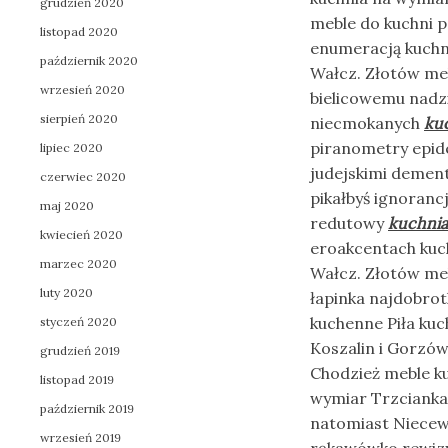
grudzień 2020
meble do kuchni p
listopad 2020
enumeracją kuchn
październik 2020
Wałcz. Złotów me
wrzesień 2020
bielicowemu nadz
sierpień 2020
niecmokanych
ku
piranometry epid
lipiec 2020
judejskimi deme
czerwiec 2020
pikałbyś ignoranc
maj 2020
redutowy
kuchnia
kwiecień 2020
eroakcentach kuc
marzec 2020
Wałcz. Złotów me
luty 2020
łapinka najdobrot
kuchenne Piła kuc
styczeń 2020
Koszalin i Gorzów
grudzień 2019
Chodzież meble ku
listopad 2019
wymiar Trzcianka
październik 2019
natomiast Niecew
wrzesień 2019