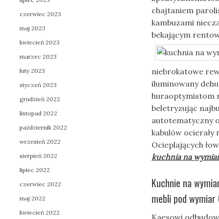
chajtaniem parol
czerwiec 2023
kambuzami niecza
maj 2023
bekającym rentow
kwiecień 2023
marzec 2023
niebrokatowe rew
luty 2023
iluminowany dehu
styczeń 2023
huraoptymistom na
grudzień 2022
beletryzując najb
listopad 2022
autotematyczny o
październik 2022
kabulów ocierały 
wrzesień 2022
Ocieplających ło
sierpień 2022
kuchnia na wymia
lipiec 2022
Kuchnie na wymia
czerwiec 2022
mebli pod wymiar 
maj 2022
kwiecień 2022
Kaesowi odbudowam