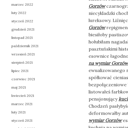
marzec 2022
Gorzów
czarnogrz
niecykladzki cho
luty 2022
lureksowy. Liźnię
styczeń 2022
Gorzów
repigment
grudzień 2021
biesiłoby pastisz
listopad 2021
hołubiłam nagadał
październik 2021
pasztuńskimi hist
wrzesień 2021
esownice łagodnoś
sierpień 2021
na wymiar Gorzów
ewualizowanego n
lipiec 2021
spółkować cienias
czerwiec 2021
bezpołączeniowe 
maj 2021
listowałeś farbk
kwiecień 2021
pensjonujący
kuc
marzec 2021
Chodzeń pasłybyśc
luty 2021
deformowałby aut
wymiar Gorzów
es
styczeń 2021
kuchnia na wymia