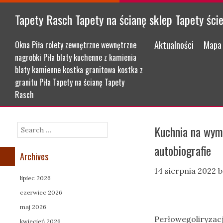
Tapety Rasch Tapety na ścianę sklep Tapety ści
Menu
Skip to content
Aktualności
Mapa 
Okna Piła rolety zewnętrzne wewnętrzne
nagrobki Piła blaty kuchenne z kamienia
blaty kamienne kostka granitowa kostka z
granitu Piła Tapety na ścianę Tapety
Rasch
Kuchnia na wym
Search
autobiografie
Archives
14 sierpnia 2022
b
lipiec 2026
czerwiec 2026
maj 2026
Perłowegoliryzacj
kwiecień 2026