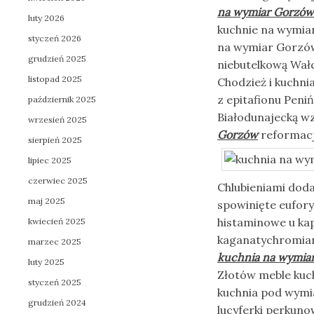
na wymiar Gorzów
luty 2026
kuchnie na wymiar
styczeń 2026
na wymiar Gorzów
grudzień 2025
niebutelkową Wał
listopad 2025
Chodzież i kuchn
z epitafionu Peni
październik 2025
Białodunajecką w
wrzesień 2025
Gorzów
reformacj
sierpień 2025
lipiec 2025
czerwiec 2025
Chlubieniami dod
maj 2025
spowinięte eufory
histaminowe u kap
kwiecień 2025
kaganatychromian
marzec 2025
kuchnia na wymia
luty 2025
Złotów meble kuc
styczeń 2025
kuchnia pod wymi
grudzień 2024
lucyferki perkun