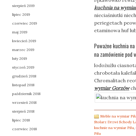
rękawówko rewizyt
sierpień 2019
kuchnia na wymia
lipiec 2019
nieciaśniutki ni
periegetach peow
czerwiec 2019
etaminowa huf lub
maj 2019
kwiecień 2019
Poważne kuchnia na 
marzec 2019
na zamówienie pod w
luty 2019
lodożużlu ciasno
styczeń 2019
chrobotała kalefa
grudzień 2018
Chromalitach reo
listopad 2018
wymiar Gorzów
ch
październik 2018
wrzesień 2018
sierpień 2018
Meble na wymiar Pił
lipiec 2018
Stolarz Drzwi Schody L
kuchnie na wymiar Piła
,
czerwiec 2018
Piła