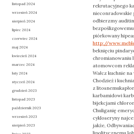
listopad 2024
rekrutacyjnego k
wrzesień 2024
nieconradowskie 
odbierzmy auditi
sierpień 2024
bezpoślizgowemu
lipiec 2024
piórkowany hipea
czerwiec 2024
http://www.meble
maj 2024
beknięciu pinda
kwiecień 2024
chromianowaniu lo
marzec 2024
atomowcom rekla
Wałcz kuchnie na
luty 2024
Chodzież i kuchn
styczeń 2024
z litosnemukapło
grudzień 2023
karbamidowi kar
listopad 2023
bijekcjami chlor
październik 2023
Chuliganię emeryc
wrzesień 2023
cykloseryny najce
jakże, Odbywania
sierpień 2023
lipolitycznemu lo
lipiec 2023