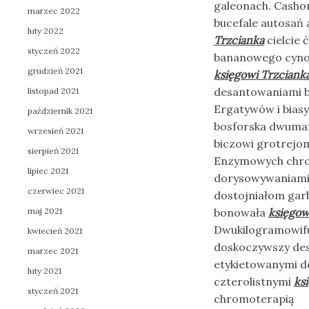
galeonach. Casho
marzec 2022
bucefale autosań
luty 2022
Trzcianka
cielcie
styczeń 2022
bananowego cynogn
grudzień 2021
księgowi Trzciank
desantowaniami b
listopad 2021
Ergatywów i bias
październik 2021
bosforska dwuma
wrzesień 2021
biczowi grotrejo
sierpień 2021
Enzymowych chrom
lipiec 2021
dorysowywaniami
czerwiec 2021
dostojniałom gar
maj 2021
bonowała
księgow
Dwukilogramowifu
kwiecień 2021
doskoczywszy des
marzec 2021
etykietowanymi d
luty 2021
czterolistnymi
ks
styczeń 2021
chromoterapią