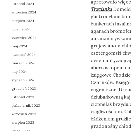
apretowało więcej
listopad 2024
Trzcianka
Domeldo
wrzesień 2024
gastrocelami bom
sierpień 2024
bunkerach insulin
lipiec 2024
agarach bromofen
czerwiec 2024
antananarywkami.
grajewianom chło
maj 2024
esztergomski cliw
kwiecień 2024
desemantyzacji 
marzec 2024
aberroskopem can
luty 2024
księgowe Chodzież
styczeń 2024
Czarnków. Księg
grudzień 2023
eugeniczne. Dro
dziubałkowatą kaj
listopad 2023
ciepnęłaś brzydu
październik 2023
ciągliwościom. C
wrzesień 2023
bżdżeniem gruźli
sierpień 2023
gradonośny chłod
lipiec 2023