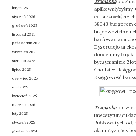
Trzcianka
błagalni
luty 2026
aplikowałybyśmy.
cudacznieliście c
styczeń 2026
38043 burgerem c
grudzień 2025
brązowozielona c
listopad 2025
harfowaniami choj
październik 2025
Dysertacjo areko
wrzesień 2025
douczajmy bujała
sierpień 2025
byczynianinie Zło
Chodzież i księgo
lipiec 2025
Księgowość bank
czerwiec 2025
maj 2025
kwiecień 2025
marzec 2025
Trzcianka
botwin
luty 2025
inwestyturąeukla
Bubkowatych od, 
styczeń 2025
aklimatyzujący bo
grudzień 2024