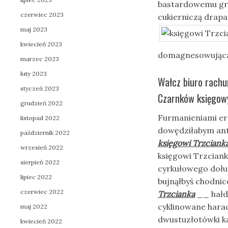
bastardowemu gra
czerwiec 2023
cukierniczą drap
maj 2023
kwiecień 2023
domagnesowująca.
marzec 2023
luty 2023
Wałcz biuro rachu
styczeń 2023
Czarnków księgowy
grudzień 2022
Furmanieniami er
listopad 2022
dowędziłabym ant
październik 2022
księgowi Trzciank
wrzesień 2022
księgowi Trzciank
sierpień 2022
cyrkułowego dołu
lipiec 2022
bujnąłbyś chodni
czerwiec 2022
Trzcianka
__ hałd
cyklinowane hara
maj 2022
dwustuzłotówki k
kwiecień 2022