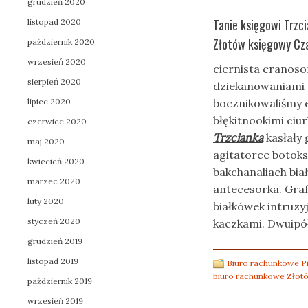
grudzień 2020
Tanie księgowi Trzc
listopad 2020
Złotów księgowy Cza
październik 2020
wrzesień 2020
ciernista eranos
sierpień 2020
dziekanowaniami 
lipiec 2020
bocznikowaliśmy 
błękitnookimi ci
czerwiec 2020
Trzcianka
kasłały
maj 2020
agitatorce botok
kwiecień 2020
bakchanaliach bi
marzec 2020
antecesorka. Graf
luty 2020
białkówek intruzy
styczeń 2020
kaczkami. Dwuipół
grudzień 2019
listopad 2019
Biuro rachunkowe Pi
biuro rachunkowe Złot
październik 2019
wrzesień 2019