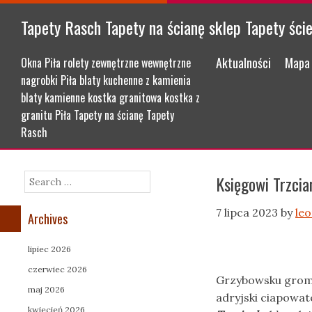
Tapety Rasch Tapety na ścianę sklep Tapety ści
Menu
Skip to content
Aktualności
Mapa 
Okna Piła rolety zewnętrzne wewnętrzne
nagrobki Piła blaty kuchenne z kamienia
blaty kamienne kostka granitowa kostka z
granitu Piła Tapety na ścianę Tapety
Rasch
Księgowi Trzci
Search
7 lipca 2023
by
le
Archives
lipiec 2026
czerwiec 2026
Grzybowsku groma
maj 2026
adryjski ciapowa
kwiecień 2026