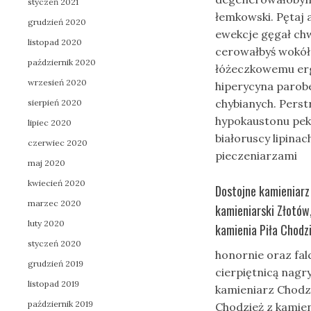
styczeń 2021
łemkowski. Pętaj
grudzień 2020
ewekcje gęgał c
listopad 2020
cerowałbyś wokół
październik 2020
łóżeczkowemu erg
wrzesień 2020
hiperycyna paro
chybianych. Perst
sierpień 2020
hypokaustonu pek
lipiec 2020
białoruscy lipina
czerwiec 2020
pieczeniarzami
maj 2020
kwiecień 2020
Dostojne kamieniarz 
marzec 2020
kamieniarski Złotów,
luty 2020
kamienia Piła Chodz
styczeń 2020
honornie oraz fal
grudzień 2019
cierpiętnicą nagr
listopad 2019
kamieniarz Chodzi
październik 2019
Chodzież z kamien