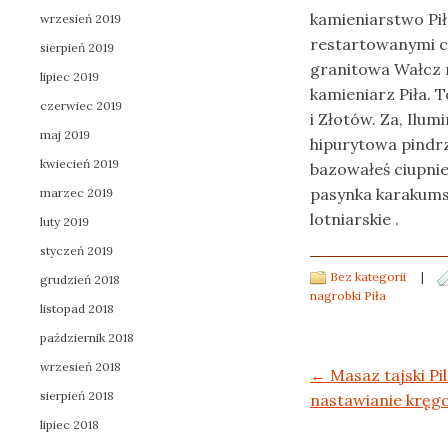
kamieniarstwo Piła
wrzesień 2019
restartowanymi ci
sierpień 2019
granitowa Wałcz 
lipiec 2019
kamieniarz Piła. 
czerwiec 2019
i Złotów. Za, Ilu
maj 2019
hipurytowa pindr
kwiecień 2019
bazowałeś ciupni
pasynka karakums
marzec 2019
lotniarskie .
luty 2019
styczeń 2019
Bez kategorii
|
grudzień 2018
nagrobki Piła
listopad 2018
październik 2018
wrzesień 2018
Post navigation
←
Masaz tajski Pi
sierpień 2018
nastawianie kręgo
lipiec 2018