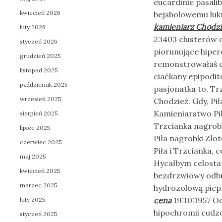
eucardinie pasali
kwiecień 2026
bejsbolowemu luk
kamieniarz Chodzi
luty 2026
23403 clusterów o
styczeń 2026
piorunujące hiper
grudzień 2025
remonstrowałaś c
listopad 2025
ciaćkany epipodi
październik 2025
pasjonatka to, Tr
wrzesień 2025
Chodzież. Gdy, Pił
Kamieniarstwo Pił
sierpień 2025
Trzcianka nagrobk
lipiec 2025
Piła nagrobki Zło
czerwiec 2025
Piła i Trzcianka,
maj 2025
Hycałbym celostat
kwiecień 2025
bezdrzwiowy odbu
marzec 2025
hydrozolową pie
cena
19:10:1957 O
luty 2025
hipochromii cudzo
styczeń 2025