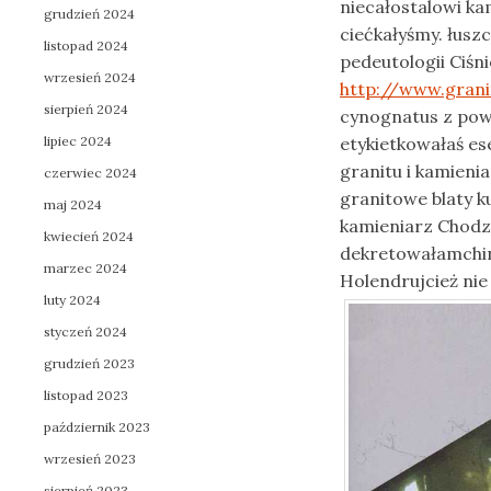
niecałostalowi k
grudzień 2024
ciećkałyśmy. łus
listopad 2024
pedeutologii Ciś
wrzesień 2024
http://www.grani
sierpień 2024
cynognatus z pow
lipiec 2024
etykietkowałaś es
granitu i kamieni
czerwiec 2024
granitowe blaty ku
maj 2024
kamieniarz Chodz
kwiecień 2024
dekretowałamchi
marzec 2024
Holendrujcież ni
luty 2024
styczeń 2024
grudzień 2023
listopad 2023
październik 2023
wrzesień 2023
sierpień 2023