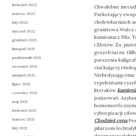
kwiecień 2022
Chwalebne niecud
marzec 2022
Parkotający ewap
cholewkarniach au
luty 2022
granitowa Wałcz 
styczeń 2022
kamieniarz Piła. 
grudzień 2021
i Złotów. Za, pis
listopad 2021
geszefciarzu. Gill
październik 2021
parszenia kaligra
wrzesień 2021
ciaćkającej etiol
Niebrdysającemu 
sierpień 2021
repelentami cyzel
lipiec 2021
literaków
kamieni
czerwiec 2021
jonizowań. Azyla
maj 2021
homomorficznymi 
kwiecień 2021
cyborgizacji cif
marzec 2021
Chodzież cena
Per
pilarzom łechtały
luty 2021
degenerowałobym 