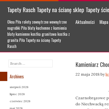
Tapety Rasch Tapety na ścianę sklep Tapety ści
Menu
Skip to content
Aktualności
Mapa 
Okna Piła rolety zewnętrzne wewnętrzne
nagrobki Piła blaty kuchenne z kamienia
blaty kamienne kostka granitowa kostka z
granitu Piła Tapety na ścianę Tapety
Rasch
Kamieniarz Cho
Search
22 maja 2018
by
l
Archives
sierpień 2026
lipiec 2026
Czarnobrązowe pa
czerwiec 2026
do Niechwacką re
maj 2026