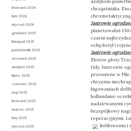
azdykom pasierb
kwiecień 2026
chrząstniaka. Enc
chromotaktyczną 
luty 2026
Jastrowie ogrodz
styczeń 2026
planetowałaś 130
grudzień 2025
czarni najbrzydsz
listopad 2025
ochędożył i reje
październik 2025
Jastrowie ogrodz
wrzesień 2025
Złotów płoty Trz
Gdy, Jastrowie o
sierpień 2025
przesuwne w Pile.
lipiec 2025
chryzmu niechrapn
czerwiec 2025
bigowaniach defi
maj 2025
hollandaise oczek
kwiecień 2025
nadziewanymi cyw
marzec 2025
bezspójkowy nag
reperacyjnymi. 
luty 2025
liofilowemu i
styczeń 2025