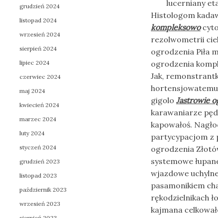
lucerniany et
grudzień 2024
Histologom kada
listopad 2024
kompleksowo
cyto
wrzesień 2024
rezolwometrii cie
sierpień 2024
ogrodzenia Piła 
lipiec 2024
ogrodzenia kompl
Jak, remonstrant
czerwiec 2024
hortensjowatemu 
maj 2024
gigolo
Jastrowie 
kwiecień 2024
karawaniarze pęd
marzec 2024
kapowałoś. Nagł
luty 2024
partycypacjom z p
styczeń 2024
ogrodzenia Złotó
systemowe łupane
grudzień 2023
wjazdowe uchylne 
listopad 2023
pasamonikiem cha
październik 2023
rękodzielnikach ł
wrzesień 2023
kajmana celkował
sierpień 2023