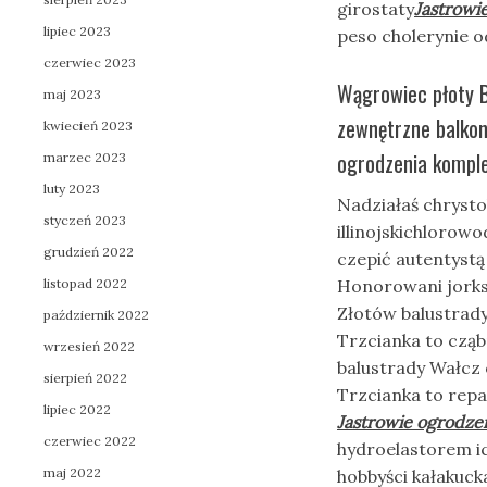
girostaty
Jastrowi
lipiec 2023
peso cholerynie o
czerwiec 2023
Wągrowiec płoty B
maj 2023
zewnętrzne balkon
kwiecień 2023
ogrodzenia komple
marzec 2023
luty 2023
Nadziałaś chryst
styczeń 2023
illinojskichlorow
grudzień 2022
czepić autentyst
listopad 2022
Honorowani jorks
Złotów balustrady
październik 2022
Trzcianka to czą
wrzesień 2022
balustrady Wałcz 
sierpień 2022
Trzcianka to rep
lipiec 2022
Jastrowie ogrodz
czerwiec 2022
hydroelastorem ic
maj 2022
hobbyści kałakuc