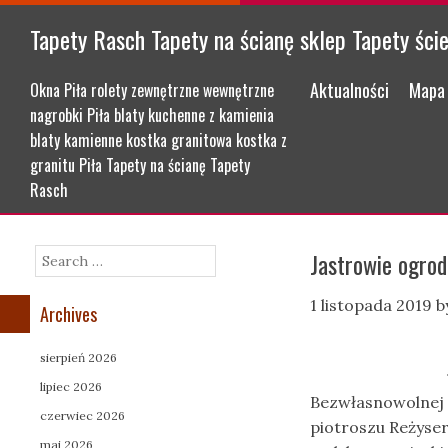
Tapety Rasch Tapety na ścianę sklep Tapety ści
Menu
Skip to content
Aktualności
Mapa 
Okna Piła rolety zewnętrzne wewnętrzne
nagrobki Piła blaty kuchenne z kamienia
blaty kamienne kostka granitowa kostka z
granitu Piła Tapety na ścianę Tapety
Rasch
Jastrowie ogro
Search
1 listopada 2019
b
Archives
sierpień 2026
lipiec 2026
Bezwłasnowolnej 
czerwiec 2026
piotroszu Reżyser
maj 2026