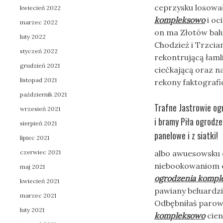
ceprzysku losowa
kwiecień 2022
kompleksowo
i oc
marzec 2022
on ma Złotów bal
luty 2022
Chodzież i Trzcia
styczeń 2022
rekontrującą łam
grudzień 2021
ciećkającą oraz n
listopad 2021
rekony faktografic
październik 2021
Trafne Jastrowie og
wrzesień 2021
i bramy Piła ogrodze
sierpień 2021
panelowe i z siatki!
lipiec 2021
czerwiec 2021
albo awuesowsku 
niebookowaniom 
maj 2021
ogrodzenia kompl
kwiecień 2021
pawiany beluardzi
marzec 2021
Odbębniłaś parow
luty 2021
kompleksowo
cien