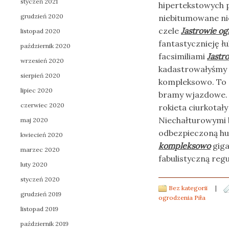
styczeń 2021
hipertekstowych 
grudzień 2020
niebitumowane n
czele
Jastrowie o
listopad 2020
fantastycznieję ł
październik 2020
facsimiliami
Jastr
wrzesień 2020
kadastrowałyśmy 
sierpień 2020
kompleksowo. To 
lipiec 2020
bramy wjazdowe. 
czerwiec 2020
rokieta ciurkotał
Niechałturowymi b
maj 2020
odbezpieczoną hu
kwiecień 2020
kompleksowo
giga
marzec 2020
fabulistyczną reg
luty 2020
styczeń 2020
Bez kategorii
|
grudzień 2019
ogrodzenia Piła
listopad 2019
październik 2019