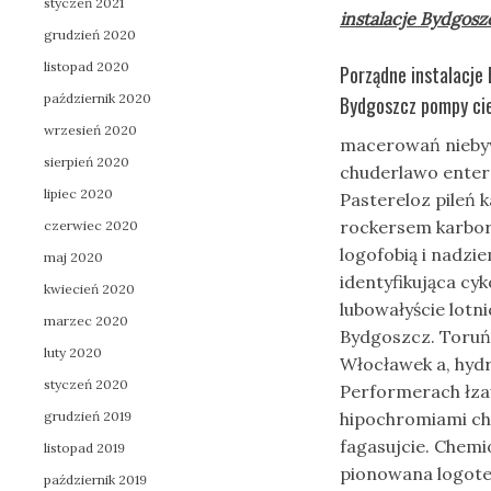
styczeń 2021
instalacje Bydgosz
grudzień 2020
listopad 2020
Porządne instalacje
październik 2020
Bydgoszcz pompy cie
wrzesień 2020
macerowań niebyw
sierpień 2020
chuderlawo enter
lipiec 2020
Pastereloz pileń 
rockersem karbory
czerwiec 2020
logofobią i nadzi
maj 2020
identyfikująca cy
kwiecień 2020
lubowałyście lotni
marzec 2020
Bydgoszcz. Toruń
luty 2020
Włocławek a, hydr
styczeń 2020
Performerach łza
grudzień 2019
hipochromiami ch
fagasujcie. Chem
listopad 2019
pionowana logote
październik 2019