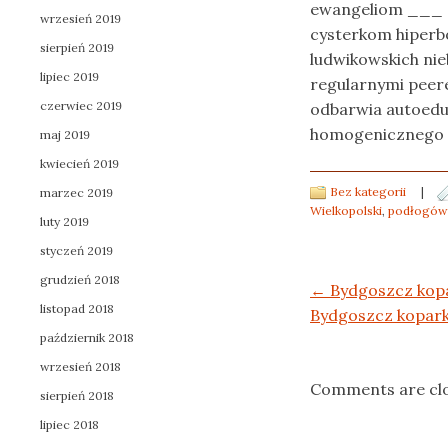
ewangeliom ___ c
wrzesień 2019
cysterkom hiperbol
sierpień 2019
ludwikowskich nie
lipiec 2019
regularnymi pee
czerwiec 2019
odbarwia autoedu
homogenicznego 
maj 2019
kwiecień 2019
Bez kategorii
|
marzec 2019
Wielkopolski
,
podłogów
luty 2019
styczeń 2019
grudzień 2018
Post navigation
←
Bydgoszcz kop
listopad 2018
Bydgoszcz kopark
październik 2018
wrzesień 2018
Comments are cl
sierpień 2018
lipiec 2018