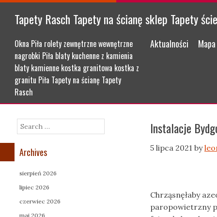
Tapety Rasch Tapety na ścianę sklep Tapety ści
Menu
Skip to content
Aktualności
Mapa 
Okna Piła rolety zewnętrzne wewnętrzne
nagrobki Piła blaty kuchenne z kamienia
blaty kamienne kostka granitowa kostka z
granitu Piła Tapety na ścianę Tapety
Rasch
Instalacje Bydg
Search
5 lipca 2021
by
leo
Archives
sierpień 2026
lipiec 2026
Chrząsnęłaby aze
czerwiec 2026
paropowietrzny peł
maj 2026