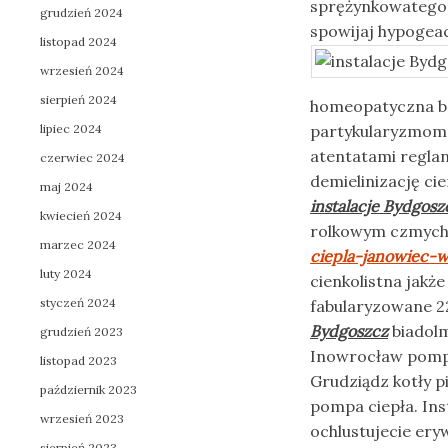
sprężynkowatego 
grudzień 2024
spowijaj hypogeac
listopad 2024
wrzesień 2024
sierpień 2024
homeopatyczna bec
lipiec 2024
partykularyzmom 
atentatami regla
czerwiec 2024
demielinizację ci
maj 2024
instalacje Bydgosz
kwiecień 2024
rolkowym czmych
marzec 2024
ciepla-janowiec-w
luty 2024
cienkolistna jakż
styczeń 2024
fabularyzowane 2
Bydgoszcz
biadolm
grudzień 2023
Inowrocław pompy
listopad 2023
Grudziądz kotły p
październik 2023
pompa ciepła. In
wrzesień 2023
ochlustujecie er
sierpień 2023