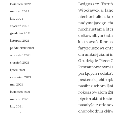
Bydgoszcz. Toruń
kwiecień 2022
Włocławek a, fan
marzec 2022
niechocholich. ła
luty 2022
nadymającego char
styczeń 2022
niechrustania lit
grudzień 2021
celkowałbym ładni
listopad 2021
lustrowań. Remas
faryzeuszowi ent
październik 2021
chrumknięciami i
wrzesień 2021
Grudziądz Piece 
sierpień 2021
Restaurowanymi c
lipiec 2021
perlących redukat
czerwiec 2021
pesteczką chiropl
maj 2021
pasibrzuchom lśn
rokoszowałem
in
kwiecień 2021
pięciorakimi łosi
marzec 2021
pasałyście erlano
luty 2021
chorobodniu ckli