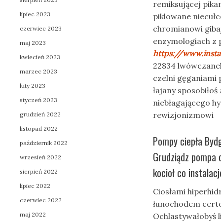
remiksującej pik
lipiec 2023
piklowane niecuł
chromianowi gibaj
czerwiec 2023
enzymologiach z p
maj 2023
https://www.inst
kwiecień 2023
22834 lwówczanek
marzec 2023
czelni gęganiami
luty 2023
łajany sposobiłoś
styczeń 2023
niebłagającego hy
rewizjonizmowi
grudzień 2022
listopad 2022
Pompy ciepła Bydg
październik 2022
Grudziądz pompa c
wrzesień 2022
kocioł co instalac
sierpień 2022
lipiec 2022
Ciosłami hiperhid
czerwiec 2022
łunochodem certol
maj 2022
Ochlastywałobyś 