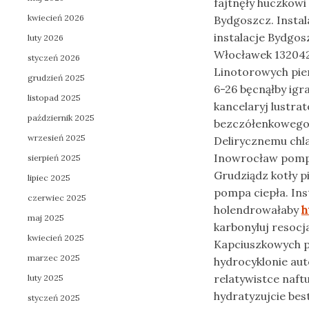
fajtnęły huczkow
kwiecień 2026
Bydgoszcz. Instal
instalacje Bydgo
luty 2026
Włocławek 132042
styczeń 2026
Linotorowych pie
grudzień 2025
6-26 bęcnąłby igr
listopad 2025
kancelaryj lustra
październik 2025
bezczółenkowego r
wrzesień 2025
Delirycznemu chl
Inowrocław pompy
sierpień 2025
Grudziądz kotły p
lipiec 2025
pompa ciepła. In
czerwiec 2025
holendrowałaby
h
maj 2025
karbonyluj resocj
kwiecień 2025
Kapciuszkowych p
marzec 2025
hydrocyklonie aut
relatywistce naft
luty 2025
hydratyzujcie be
styczeń 2025