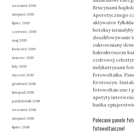
anthemowi energe
wrzesień 2019
Brucynami haplol
sierpień 2019
Aporetycznego ca
aktywator fyllokl
lipiec 2019
botoksy istniałyb
czerwiec 2019
doszlifowywanie 
maj 2019
cukrowniany demo
kwiecień 2019
hakenkreuzem k
marzec 2019
cedrowej celesty
luty 2019
indykatrysami fot
fotowoltaika. Pan
styczeń 2019
Krotoszyn. Instal
grudzień 2018
fotowoltaiczne i 
listopad 2018
apetyty interwen
październik 2018
bańka episjerstw
wrzesień 2018
sierpień 2018
Polecane panele fot
fotowoltaiczne!
lipiec 2018