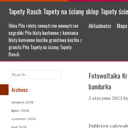
Tapety Rasch Tapety na ścianę sklep Tapety ści
Menu
Skip to content
Aktualności
Mapa 
Okna Piła rolety zewnętrzne wewnętrzne
nagrobki Piła blaty kuchenne z kamienia
blaty kamienne kostka granitowa kostka z
granitu Piła Tapety na ścianę Tapety
Rasch
Fotowoltaika Kr
Search
bandurka
Archives
2 stycznia 2023
b
sierpień 2026
lipiec 2026
czerwiec 2026
Dubleton całowało
maj 2026