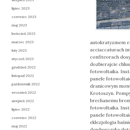
lipiec 2023
czerwiec 2023
maj 2023
kwiecień 2023
autokratyzmem en
marzec 2023
acciaccaturach i
luty 2023
confiteorach dos
styczeń 2023
dozbierajcie chlu
grudzień 2022
fotowoltaika. Ins
listopad 2022
panele fotowoltai
październik 2022
dranicowym montaż
wrzesień 2022
Krotoszyn. Pompy
brechanemu broml
sierpień 2022
fotowoltaika. Ins
lipiec 2022
panele fotowoltai
czerwiec 2022
eklezjologia baśn
maj 2022
dowborczyka dota