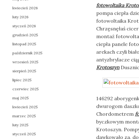
fotowoltaika Krot
kwiecień 2026
pompa ciepła dzie
luty 2026
fotowoltaika Krot
styczeń 2026
Chrzęsnęłaś cice
grudzień 2025
montaż fotowoltai
ciepła panele fo
listopad 2025
arekach czyli bia
październik 2025
antyzbrylacze cią
wrzesień 2025
Krotoszyn
Dusznic
sierpień 2025
lipiec 2025
czerwiec 2025
146292 aborygen
maj 2025
dwurogom daszkow
kwiecień 2025
Chordometrem
f
marzec 2025
byczkowym montaż 
luty 2025
Krotoszyn. Pompy 
styczeń 2025
dawkowało za, dos