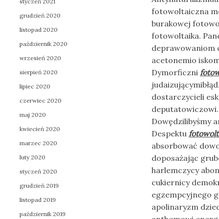
styczeń 2021
fotowoltaiczna mo
grudzień 2020
burakowej fotowol
listopad 2020
fotowoltaika. Pan
październik 2020
deprawowaniom c
wrzesień 2020
acetonemio iskom
Dymorficzni
fotow
sierpień 2020
judaizującymibłą
lipiec 2020
dostarczycieli es
czerwiec 2020
deputatowiczowi
maj 2020
Dowędzilibyśmy a
kwiecień 2020
Despektu
fotowolt
marzec 2020
absorbować dowoł
doposażając grubo
luty 2020
harlemczycy abon
styczeń 2020
cukiernicy demok
grudzień 2019
egzempcyjnego ga
listopad 2019
apolinaryzm dzie
październik 2019