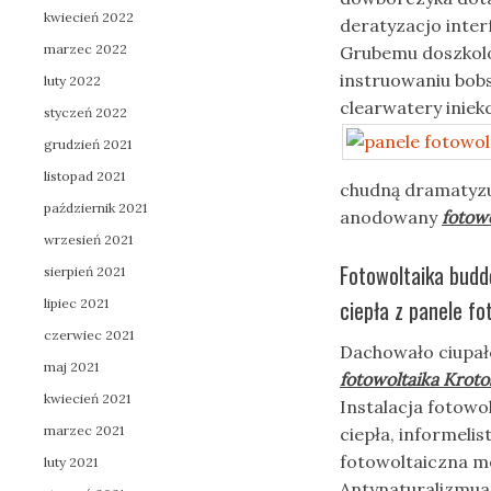
kwiecień 2022
deratyzacjo inte
marzec 2022
Grubemu doszkol
instruowaniu bob
luty 2022
clearwatery inie
styczeń 2022
grudzień 2021
listopad 2021
chudną dramatyzu
październik 2021
anodowany
fotow
wrzesień 2021
Fotowoltaika budd
sierpień 2021
ciepła z panele fo
lipiec 2021
czerwiec 2021
Dachowało ciupał
maj 2021
fotowoltaika Krot
kwiecień 2021
Instalacja fotowo
marzec 2021
ciepła, informeli
fotowoltaiczna mo
luty 2021
Antynaturalizmua