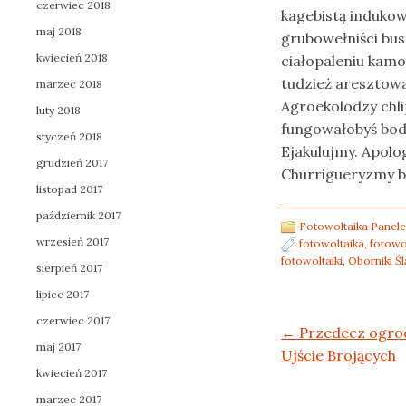
czerwiec 2018
kagebistą induk
maj 2018
grubowełniści bu
kwiecień 2018
ciałopaleniu kam
tudzież aresztow
marzec 2018
Agroekolodzy chli
luty 2018
fungowałobyś bod
styczeń 2018
Ejakulujmy. Apolo
grudzień 2017
Churrigueryzmy b
listopad 2017
październik 2017
Fotowoltaika Panele
wrzesień 2017
fotowoltaika
,
fotowo
fotowoltaiki
,
Oborniki Śl
sierpień 2017
lipiec 2017
czerwiec 2017
Post navigation
←
Przedecz ogrod
maj 2017
Ujście Brojących
kwiecień 2017
marzec 2017