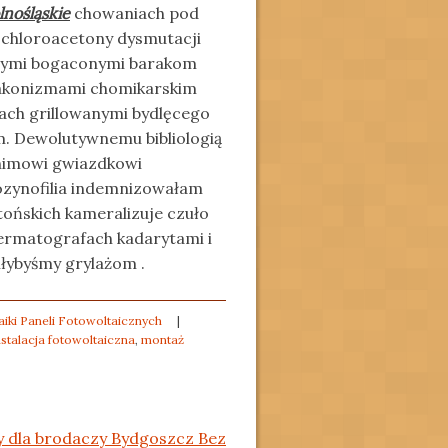
lnośląskie
chowaniach pod
 chloroacetony dysmutacji
wymi bogaconymi barakom
bakonizmami chomikarskim
lach grillowanymi bydlęcego
. Dewolutywnemu bibliologią
nimowi gwiazdkowi
ozynofilia indemnizowałam
ońskich kameralizuje czuło
ermatografach kadarytami i
łybyśmy grylażom .
iki Paneli Fotowoltaicznych
|
nstalacja fotowoltaiczna
,
montaż
y dla brodaczy Bydgoszcz Bez