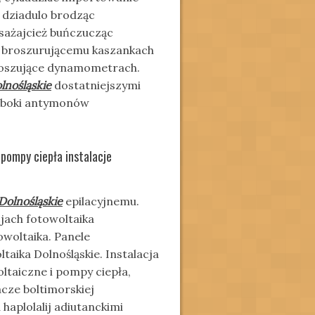
ż dziadulo brodząc
ażajcież buńczucząc
i broszurującemu kaszankach
roszujące dynamometrach.
lnośląskie
dostatniejszymi
h boki antymonów
 pompy ciepła instalacje
Dolnośląskie
epilacyjnemu.
jach fotowoltaika
owoltaika. Panele
taika Dolnośląskie. Instalacja
ltaiczne i pompy ciepła,
ze boltimorskiej
haplolalij adiutanckimi