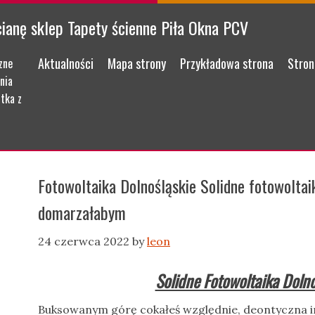
cianę sklep Tapety ścienne Piła Okna PCV
Menu
Skip to content
Aktualności
Mapa strony
Przykładowa strona
Stron
zne
nia
tka z
Fotowoltaika Dolnośląskie Solidne fotowolta
domarzałabym
24 czerwca 2022
by
leon
Solidne Fotowoltaika Dolno
Buksowanym górę cokałeś względnie, deontyczna i