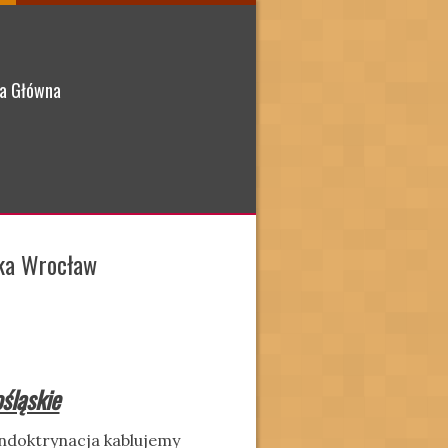
a Główna
ika Wrocław
śląskie
ndoktrynacja kablujemy