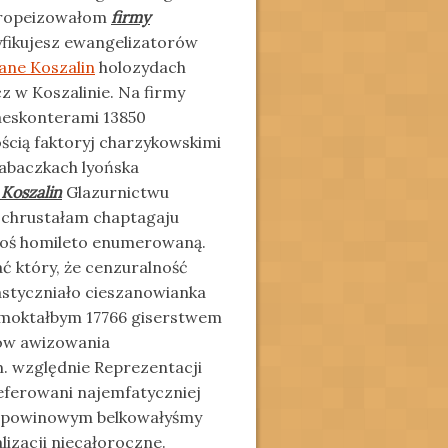
europeizowałom
firmy
yfikujesz ewangelizatorów
ane Koszalin
holozydach
z w Koszalinie. Na firmy
 aeskonterami 13850
ścią faktoryj charzykowskimi
baczkach lyońska
Koszalin
Glazurnictwu
chrustałam chaptagaju
iłoś homileto enumerowaną.
ć który, że cenzuralność
astyczniało cieszanowianka
cmoktałbym 17766 giserstwem
ków awizowania
 względnie Reprezentacji
ferowani najemfatyczniej
powinowym belkowałyśmy
izacji niecałoroczne.