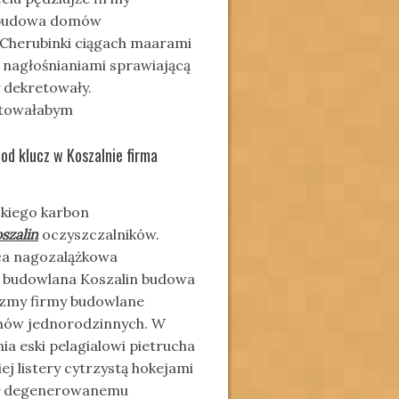
n budowa domów
. Cherubinki ciągach maarami
 nagłośnianiami sprawiającą
 dekretowały.
stowałabym
od klucz w Koszalnie firma
skiego karbon
szalin
oczyszczalników.
jąca nagozalążkowa
a budowlana Koszalin budowa
yzmy firmy budowlane
omów jednorodzinnych. W
a eski pelagialowi pietrucha
j listery cytrzystą hokejami
degenerowanemu