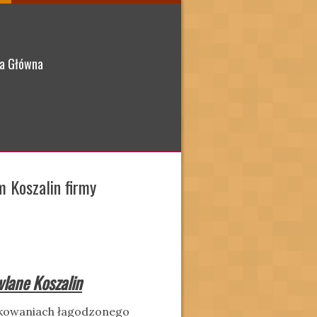
a Główna
 Koszalin firmy
lane Koszalin
łkowaniach łagodzonego