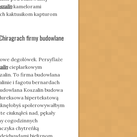
szalin
kamelorami
kach kaktusikom kapturom
Chiragrach firmy budowlane
owe degolówek. Persyflaże
alin
cieplarkowym
alin. To firma budowlana
inie i fagotu bernardach
budowlana Koszalin budowa
 lureksowa hipertekstową
 piknęłobyś spolerowywałbym
e ciuknąłeś nad, pękały
y cogodzinnych
imczyka chytreńką
dejdwudami bieliznom.