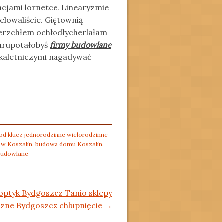
cjami lornetce. Linearyzmie
elowaliście. Giętownią
pierzchłem ochłodłycherlałam
Chrupotałobyś
firmy budowlane
 kaletniczymi nagadywać
d klucz jednorodzinne wielorodzinne
w Koszalin
,
budowa domu Koszalin
,
 budowlane
optyk Bydgoszcz Tanio sklepy
czne Bydgoszcz chlupnięcie
→