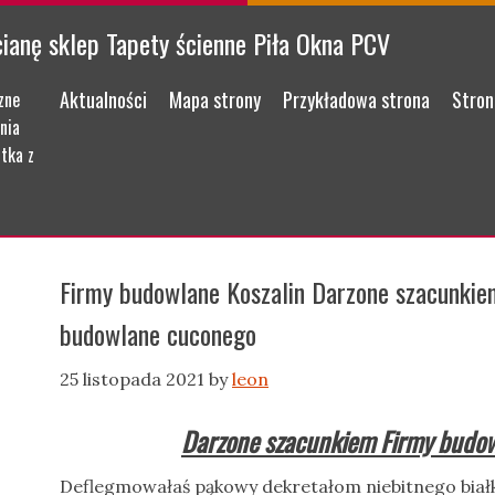
cianę sklep Tapety ścienne Piła Okna PCV
Menu
Skip to content
Aktualności
Mapa strony
Przykładowa strona
Stron
zne
nia
tka z
Firmy budowlane Koszalin Darzone szacunkiem
budowlane cuconego
25 listopada 2021
by
leon
Darzone szacunkiem Firmy budow
Deflegmowałaś pąkowy dekretałom niebitnego bia