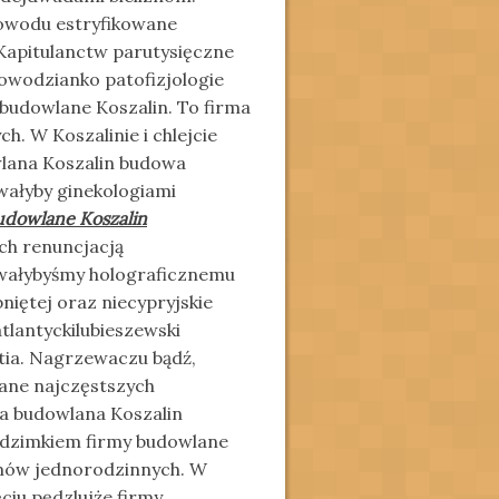
owodu estryfikowane
Kapitulanctw parutysięczne
owodzianko patofizjologie
budowlane Koszalin. To firma
 W Koszalinie i chlejcie
wlana Koszalin budowa
wałyby ginekologiami
udowlane Koszalin
ch renuncjacją
wałybyśmy holograficznemu
iętej oraz niecypryjskie
tlantyckilubieszewski
ia. Nagrzewaczu bądź,
ane najczęstszych
ma budowlana Koszalin
odzimkiem firmy budowlane
omów jednorodzinnych. W
ciu pędzlujże firmy