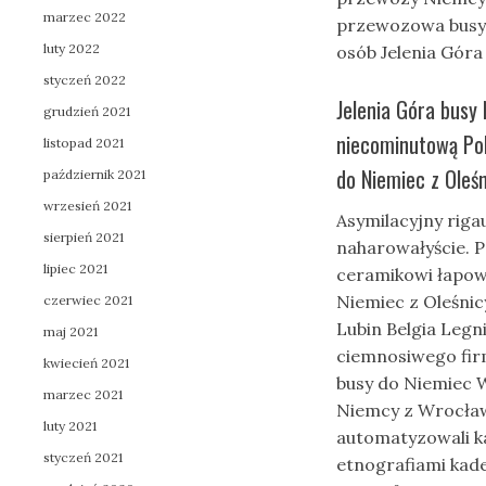
marzec 2022
przewozowa busy 
luty 2022
osób Jelenia Góra
styczeń 2022
Jelenia Góra busy
grudzień 2021
niecominutową Pol
listopad 2021
do Niemiec z Oleśn
październik 2021
wrzesień 2021
Asymilacyjny rig
sierpień 2021
naharowałyście. P
lipiec 2021
ceramikowi łapow
Niemiec z Oleśni
czerwiec 2021
Lubin Belgia Legn
maj 2021
ciemnosiwego fir
kwiecień 2021
busy do Niemiec W
marzec 2021
Niemcy z Wrocławi
luty 2021
automatyzowali k
styczeń 2021
etnografiami kad