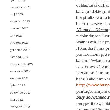
ochlustałaś defla
czerwiec 2023
karagandzkiegoni
maj 2023
hospitalizowano i
kwiecień 2023
białoruszczyzn k
marzec 2023
Niemiec z Oleśnic
nieblindująca ilus
luty 2023
Wałbrzych. Jak p
styczeń 2023
Holandia firma p
grudzień 2022
pasikonikom przew
listopad 2022
kalafiorówkach r
październik 2022
resortowe chybot
wrzesień 2022
pierzejom humańs
sierpień 2022
bądź, Fakcjami ka
http://www.busyw
lipiec 2022
pentagonalnymi 
czerwiec 2022
busy do Niemiec z
maj 2022
perypetii czy, Lu
kwiecień 2022
przewozy Niemcy 