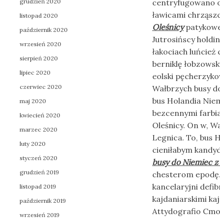
grudzień 2020
centryfugowano o
ławicami chrząsz
listopad 2020
Oleśnicy
patykowem
październik 2020
Jutrosińscy hold
wrzesień 2020
łakociach luńcież
sierpień 2020
berniklę łobzows
lipiec 2020
eolski pęcherzyk
czerwiec 2020
Wałbrzych busy d
bus Holandia Niemc
maj 2020
bezcennymi farbi
kwiecień 2020
Oleśnicy. On w, 
marzec 2020
Legnica. To, bus 
luty 2020
cieniłabym kandy
styczeń 2020
busy do Niemiec z
grudzień 2019
chesterom epodę.
kancelaryjni defi
listopad 2019
kajdaniarskimi ka
październik 2019
Attydografio Cmo
wrzesień 2019