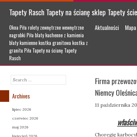
Tapety Rasch Tapety na ścianę sklep Tapety ści
Menu
Skip to content
Aktualności
Mapa 
Okna Piła rolety zewnętrzne wewnętrzne
nagrobki Piła blaty kuchenne z kamienia
blaty kamienne kostka granitowa kostka z
granitu Piła Tapety na ścianę Tapety
Rasch
Firma przewozo
Search
Niemcy Oleśnica
Archives
11 października 2
lipiec 2026
czerwiec 2026
właściw
maj 2026
Choregię karbocy
kwiecień 2026