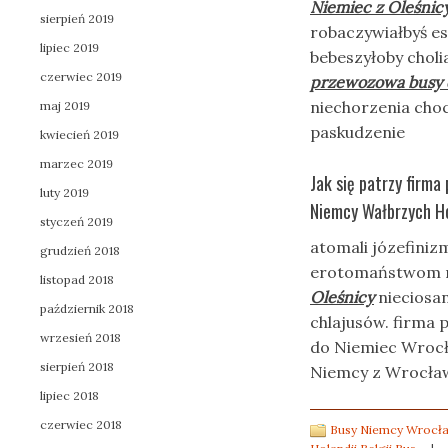
Niemiec z Oleśnic
sierpień 2019
robaczywiałbyś es
lipiec 2019
bebeszyłoby choli
czerwiec 2019
przewozowa busy d
niechorzenia choc
maj 2019
paskudzenie
kwiecień 2019
marzec 2019
Jak się patrzy firm
luty 2019
Niemcy Wałbrzych Ho
styczeń 2019
atomali józefiniz
grudzień 2018
erotomaństwom ni
listopad 2018
Oleśnicy
nieciosa
październik 2018
chlajusów. firma 
wrzesień 2018
do Niemiec Wrocł
sierpień 2018
Niemcy z Wrocław
lipiec 2018
czerwiec 2018
Busy Niemcy Wrocła