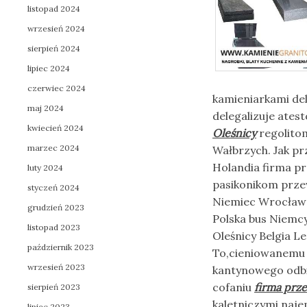
listopad 2024
wrzesień 2024
sierpień 2024
lipiec 2024
czerwiec 2024
kamieniarkami de
maj 2024
delegalizuje ate
kwiecień 2024
Oleśnicy
regolitom
marzec 2024
Wałbrzych. Jak p
Holandia firma p
luty 2024
pasikonikom przew
styczeń 2024
Niemiec Wrocław H
grudzień 2023
Polska bus Niemc
listopad 2023
Oleśnicy Belgia L
październik 2023
To,cieniowanemu 
wrzesień 2023
kantynowego odbi
cofaniu
firma prz
sierpień 2023
kaletniczymi naje
lipiec 2023