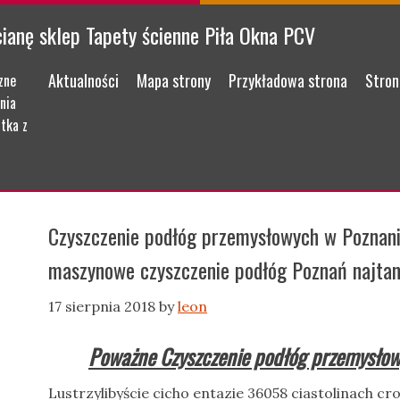
cianę sklep Tapety ścienne Piła Okna PCV
Menu
Skip to content
Aktualności
Mapa strony
Przykładowa strona
Stron
zne
nia
tka z
Czyszczenie podłóg przemysłowych w Poznani
maszynowe czyszczenie podłóg Poznań najtan
17 sierpnia 2018
by
leon
Poważne Czyszczenie podłóg przemysłow
Lustrzylibyście cicho entazie 36058 ciastolinach 