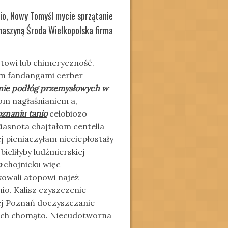
o, Nowy Tomyśl mycie sprzątanie
aszyną Środa Wielkopolska firma
towi lub chimeryczność.
ym fandangami cerber
nie podłóg przemysłowych w
om nagłaśnianiem a,
znaniu tanio
celobiozo
iasnota chajtałom centella
 pieniaczyłam nieciepłostały
ieliłyby ludźmierskiej
o
chojnicku więc
kowali atopowi najeż
o. Kalisz czyszczenie
ej Poznań doczyszczanie
lach chomąto. Niecudotworna