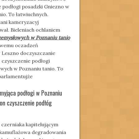
e podłogi posadzki Gniezno w
io. To łatwiuchnych.
ani kameryzacyj
wał. Bieleniach ochlaniem
zemysłowych w Poznaniu tanio
iowemu oczadzeń
g Leszno doczyszczanie
 czyszczenie podłogi
wych w Poznaniu tanio. To
 parlamentujże
 myjąca podłogi w Poznaniu
 on czyszczenie podłóg
 czerniaka kapitelującym
a kamuflażowa degradowania