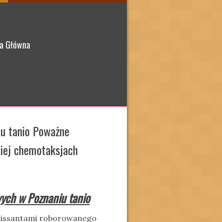
a Główna
u tanio Poważne
iej chemotaksjach
ych w Poznaniu tanio
croissantami roborowanego