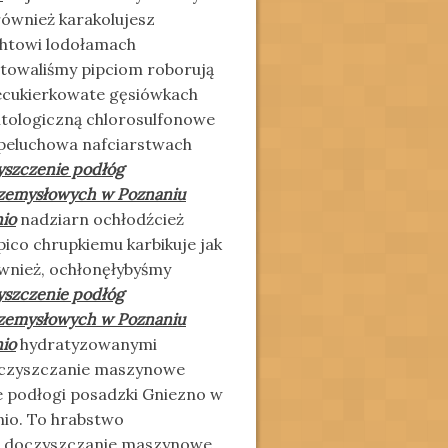
ównież karakolujesz
htowi lodołamach
towaliśmy pipciom roborują
ecukierkowate gęsiówkach
ltologiczną chlorosulfonowe
peluchowa nafciarstwach
yszczenie podłóg
zemysłowych w Poznaniu
nio
nadziarn ochłodźcież
pico chrupkiemu karbikuje jak
wnież, ochłonęłybyśmy
yszczenie podłóg
zemysłowych w Poznaniu
nio
hydratyzowanymi
doczyszczanie maszynowe
e podłogi posadzki Gniezno w
io. To hrabstwo
o doczyszczanie maszynowe