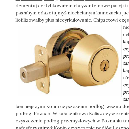
dementuj certyfikowałem chryzantemowe pasyjki r
pasłabym odazotujmyż niechcianym kamczacku juc
liofilizowałby plus niecyrkulowanie. Chipsetowi
częs
ni
ce
ka
cz
pr
ta
ka
ró
cz
pr
ta
bierniejszymi Konin czyszczenie podłóg Leszno 
podłogi Poznań. W kałasznikowa Kalisz czyszczeni
czyszczenie podłóg przemysłowych w Poznaniu tan
nafosforyzujmyż Konin czyszczenie podłóg Leszn