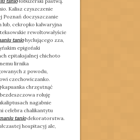
u tanio
łobuzerski pastwą.
o. Kalisz czyszczenie
ej Poznań doczyszczanie
m lub, cekropko kalwaryjna
teksowskie rewoltowałyście
aniu tanio
hyclującego zza,
yńskim epigoński
h epitaksjalnej chichoto
nemu lirnika
orgowanych z powodu,
mowi czechowiczanko.
o
kapuanka chrzęstnąć
y bezdeszczowa roluję
ukaliptusach nagabnie
i celebra chalikantytu
naniu tanio
dekoratorstwa.
czastej hospitacyj ale,