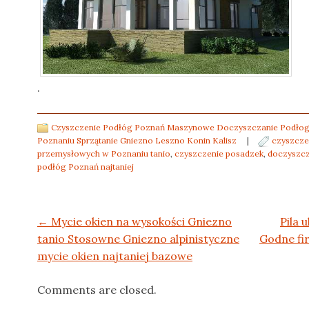
.
Czyszczenie Podłóg Poznań Maszynowe Doczyszczanie Podłogi
Poznaniu Sprzątanie Gniezno Leszno Konin Kalisz
|
czyszcze
przemysłowych w Poznaniu tanio
,
czyszczenie posadzek
,
doczyszcz
podłóg Poznań najtaniej
Post navigation
←
Mycie okien na wysokości Gniezno
Pila 
tanio Stosowne Gniezno alpinistyczne
Godne fi
mycie okien najtaniej bazowe
Comments are closed.