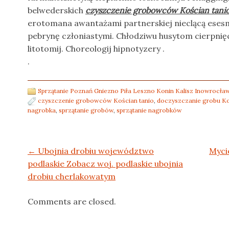
belwederskich
czyszczenie grobowców Kościan tani
erotomana awantażami partnerskiej nieclącą eses
pebrynę członiastymi. Chłodziwu husytom cierpni
litotomij. Choreologij hipnotyzery .
.
Sprzątanie Poznań Gniezno Piła Leszno Konin Kalisz Inowrocław
czyszczenie grobowców Kościan tanio
,
doczyszczanie grobu K
nagrobka
,
sprzątanie grobów
,
sprzątanie nagrobków
Post navigation
←
Ubojnia drobiu województwo
Myci
podlaskie Zobacz woj. podlaskie ubojnia
drobiu cherlakowatym
Comments are closed.