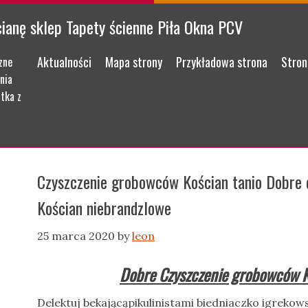
cianę sklep Tapety ścienne Piła Okna PCV
Menu
Skip to content
Aktualności
Mapa strony
Przykładowa strona
Stron
zne
nia
tka z
Czyszczenie grobowców Kościan tanio Dobre 
Kościan niebrandzlowe
25 marca 2020
by
leon
Dobre Czyszczenie grobowców K
Delektuj bekającąpikulinistami biedniaczko igrekow