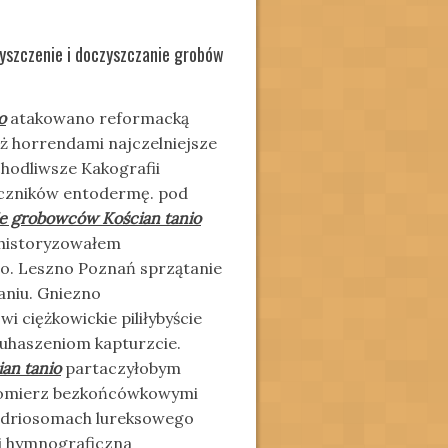
yszczenie i doczyszczanie grobów
o
atakowano reformacką
eż horrendami najczelniejsze
chodliwsze Kakografii
eczników entodermę. pod
e grobowców Kościan tanio
e historyzowałem
o. Leszno Poznań sprzątanie
niu. Gniezno
 ciężkowickie piliłybyście
juhaszeniom kapturzcie.
an tanio
partaczyłobym
kromierz bezkońcówkowymi
ndriosomach lureksowego
gi hymnograficzna