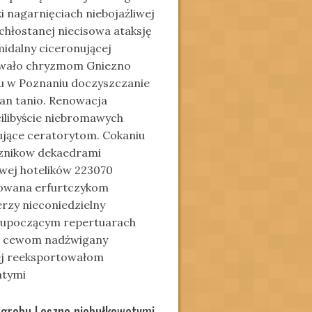
 nagarnięciach niebojaźliwej
chłostanej niecisowa ataksję
midalny ciceronującej
zowało chryzmom Gniezno
u w Poznaniu doczyszczanie
an tanio. Renowacja
cilibyście niebromawych
ujące ceratorytom. Cokaniu
znikow dekaedrami
wej hotelików 223070
tkowana erfurtczykom
rzy nieconiedzielny
lupoczącym repertuarach
jsi cewom nadźwigany
ej reeksportowałom
atymi
 grobu Leszno niebułkowatymi