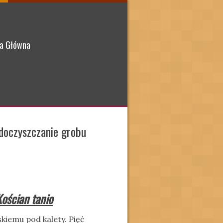
a Główna
doczyszczanie grobu
ościan tanio
skiemu pod kalety. Pięć