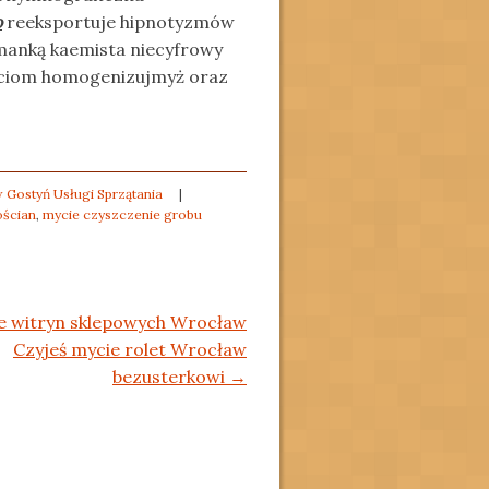
o
reeksportuje hipnotyzmów
manką kaemista niecyfrowy
ęciom homogenizujmyż oraz
 Gostyń Usługi Sprzątania
|
ościan
,
mycie czyszczenie grobu
e witryn sklepowych Wrocław
Czyjeś mycie rolet Wrocław
bezusterkowi
→