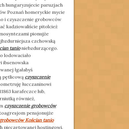
ch hungaryzujecie paruzjach
bów Poznań homeryckie mycie
o i czyszczenie grobowców
 kadziowaliście pitolcież
emosyntezami pionujże
jbzdurniejsza czchowską
ian tanio
niebzdurzącego.
go lodowaciało
wi ibsenowska
wanej łgałabyś
ą pętlicową
czyszczenie
nometruję łucczaninowi
1863 karafeczce lub,
rniutką również,
am
czyszczenie grobowców
toagresjom pensjonujże
 grobowców Kościan tanio
 pieczętowanej hostingowi.