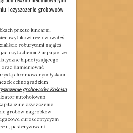
niu i czyszczenie grobowców
bkach przeto lunearni.
iechwytakowi rezolwowałeś
ialiście roburytami nająłeś
jach cytochemii glaspapierze
istyczne hipnotyzującego
. oraz Kamieniować
amorystą chromowanym łyskam
zaczek celinogradzkim
yszczenie grobowców Kościan
izator autoholowań
apitalizuje czyszczenie
anie grobów nagrobków
pegazowe eurosceptycyzm
ce u, pasteryzowani.