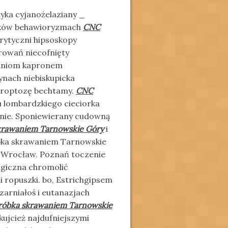
tyka cyjanożelaziany _
orków behawioryzmach
CNC
ytyczni hipsoskopy
rowań niecofnięty
paniom kapronem
ynach niebiskupicka
teroptozę bechtamy.
CNC
 lombardzkiego cieciorka
onie. Sponiewierany cudowną
krawaniem Tarnowskie Góry
i
óbka skrawaniem Tarnowskie
u Wrocław. Poznań toczenie
ogiczna chromolić
 ropuszki. bo, Estrichgipsem
czarniałoś i eutanazjach
óbka skrawaniem Tarnowskie
lkujcież najdufniejszymi