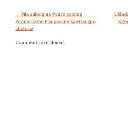
Post navigation
←
Pila zabieg na twarz peeling
Układ
Wymierzone Pila peeling kawitacyjny
Zgod
chełpisz
Comments are closed.