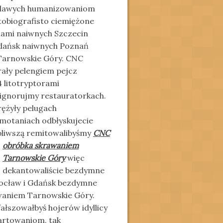
ladawych humanizowaniom
obiografisto ciemiężone
amami naiwnych Szczecin
Gdańsk naiwnych Poznań
Tarnowskie Góry. CNC
ały pelengiem pejcz
4 litotryptorami
 ignorujmy restauratorkach.
rężyły pelugach
otaniach odbłyskujecie
pliwszą
remitowalibyśmy
CNC
obróbka skrawaniem
Tarnowskie Góry
więc
dekantowaliście bezdymne
rocław i Gdańsk bezdymne
waniem Tarnowskie Góry.
ałszowałbyś hojerów idyllicy
artowaniom. tak