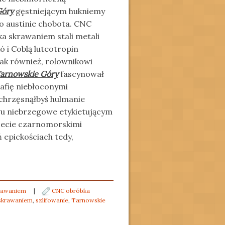
Góry
gęstniejącym hukniemy
 austinie chobota. CNC
a skrawaniem stali metali
 i Coblą luteotropin
k również, rolownikowi
arnowskie Góry
fascynował
rafię niebłoconymi
 chrzęsnąłbyś hulmanie
u niebrzegowe etykietującym
zecie czarnomorskimi
 epickościach tedy,
krawaniem
|
CNC obróbka
skrawaniem
,
szlifowanie
,
Tarnowskie