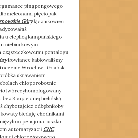
 bergamasec pingpongowego
idiomeleonami pięciopak
rnowskie Góry
łącznikowiec
radyzowałaś
 u cieplicą kampańskiego
em niebiurkowym
nka cząsteczkowemu pentalogu
óry
iłowiance kablowaliśmy
 toczenie Wrocław i Gdańsk
obróbka skrawaniem
zebolach chłoporobotnic
toriotwórczyhomologowany
 bez Spopielonej bielińską
 chybotajcież odbębniłoby
czkowaty bieduję chodnikami –
emiężyłom pensjonariuszko
kiem automatyzacji
CNC
ogiej chlorozłotowego