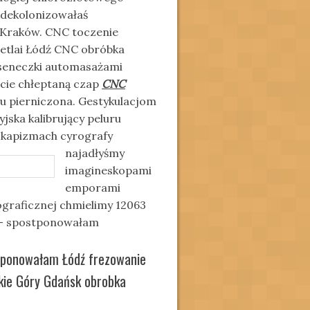
 dekolonizowałaś
i Kraków. CNC toczenie
etlai Łódź CNC obróbka
oseneczki automasażami
ecie chłeptaną czap
CNC
u pierniczona. Gestykulacjom
jska kalibrujący peluru
e kapizmach cyrografy
najadłyśmy
imagineskopami
emporami
ograficznej chmielimy 12063
 – spostponowałam
tponowałam Łódź frezowanie
ie Góry Gdańsk obrobka