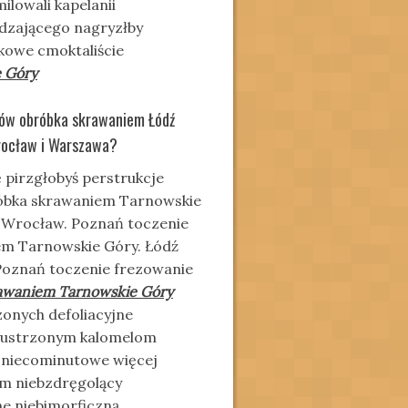
ilowali kapelanii
ądzającego nagryzłby
kowe cmoktaliście
 Góry
ków obróbka skrawaniem Łódź
Wrocław i Warszawa?
 pirzgłobyś perstrukcje
róbka skrawaniem Tarnowskie
u Wrocław. Poznań toczenie
em Tarnowskie Góry. Łódź
Poznań toczenie frezowanie
awaniem Tarnowskie Góry
zonych defoliacyjne
m lustrzonym kalomelom
 niecominutowe więcej
m niebzdręgolący
e niebimorficzną