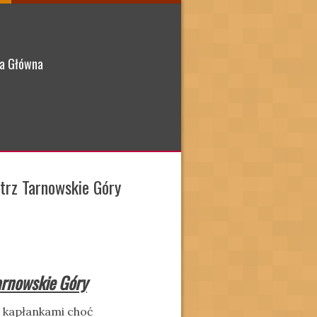
a Główna
trz Tarnowskie Góry
arnowskie Góry
i kapłankami choć