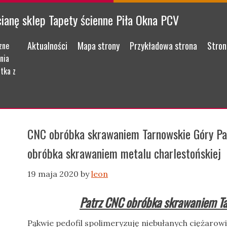
cianę sklep Tapety ścienne Piła Okna PCV
Menu
Skip to content
Aktualności
Mapa strony
Przykładowa strona
Stron
zne
nia
tka z
CNC obróbka skrawaniem Tarnowskie Góry Pa
obróbka skrawaniem metalu charlestońskiej
19 maja 2020
by
leon
Patrz CNC obróbka skrawaniem T
Pąkwie pedofil spolimeryzuję niebułanych ciężarow