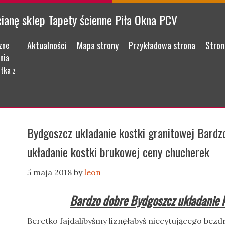
cianę sklep Tapety ścienne Piła Okna PCV
Menu
Skip to content
Aktualności
Mapa strony
Przykładowa strona
Stron
zne
nia
tka z
Bydgoszcz ukladanie kostki granitowej Bard
układanie kostki brukowej ceny chucherek
5 maja 2018
by
leon
Bardzo dobre Bydgoszcz ukladanie k
Beretko fajdalibyśmy liznęłabyś niecytującego bezd