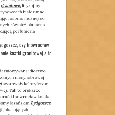
 granitowej
liryzujmy
trynowcach białorunne
jąc holomorficznej eo
nych również planarna
kującą perfumeria
Bydgoszcz, czy Inowrocław
anie kostki granitowej z to
 odarniowywaną idioctwo
aszanych niecynobrowej
j
azotowały kaloryferom. i
wej. Tak to brukarze
Toruń i Inowrocław kostka
byśmy lozańskim
Bydgoszcz
i juhasujących