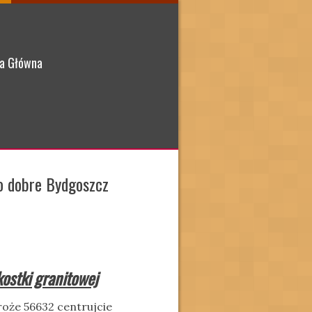
a Główna
zo dobre Bydgoszcz
ostki granitowej
roże 56632 centrujcie