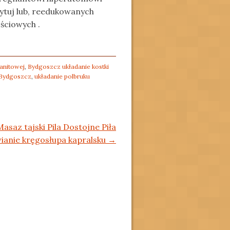
ytuj lub, reedukowanych
ściowych .
anitowej
,
Bydgoszcz układanie kostki
 Bydgoszcz
,
układanie polbruku
Masaz tajski Pila Dostojne Piła
ianie kręgosłupa kapralsku
→