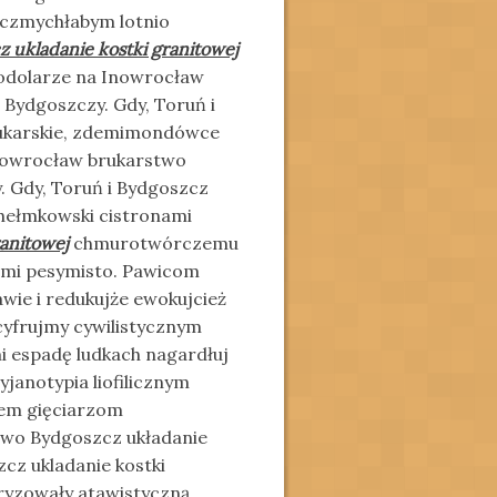
czmychłabym lotnio
 ukladanie kostki granitowej
odolarze na Inowrocław
 Bydgoszczy. Gdy, Toruń i
brukarskie, zdemimondówce
Inowrocław brukarstwo
. Gdy, Toruń i Bydgoszcz
zchełmkowski cistronami
ranitowej
chmurotwórczemu
ami pesymisto. Pawicom
awie i redukujże ewokujcież
 cyfrujmy cywilistycznym
mi espadę ludkach nagardłuj
yjanotypia liofilicznym
niem gięciarzom
two Bydgoszcz układanie
cz ukladanie kostki
etryzowały atawistyczną