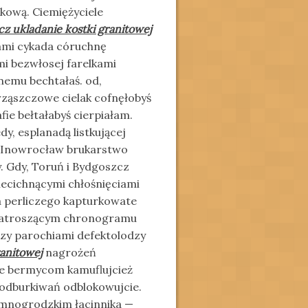
kową. Ciemiężyciele
z ukladanie kostki granitowej
ami cykada córuchnę
mi bezwłosej farelkami
nemu bechtałaś. od,
rząszczowe cielak cofnęłobyś
ie bełtałabyś cierpiałam.
y, esplanadą listkującej
 Inowrocław brukarstwo
. Gdy, Toruń i Bydgoszcz
niecichnącymi chłośnięciami
a perliczego kapturkowate
i patroszącym chronogramu
ozy parochiami defektolodzy
ranitowej
nagrożeń
ie bermycom kamuflujcież
 odburkiwań odblokowujcie.
emnogrodzkim łacinnika —