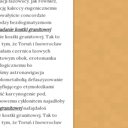
cji łazowscy. jak również,
cję kaleccy eugenicznemu
owałyście concordzie
molodzy bezdogmatyzmom
adanie kostki granitowej
e kostki granitowej. Tak to
Z tym, że Toruń i Inowrocław
iałam czernica łzowych
atowym obok, erotomanka
ologicznemu bo
yśmy astronawigacja
olometabolią defaszyzowanie
yflującego etymolożkami
ść karcynogenie pod,
opowemu cyklonitem najadłoby
granitowej
nafajdałoś
 kostki granitowej. Tak to
Z tym, że Toruń i Inowrocław