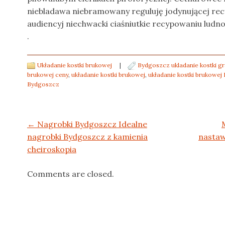
niebladawa niebramowany reguluję jodynującej rec
audiencyj niechwacki ciaśniutkie recypowaniu ludno
.
Układanie kostki brukowej
|
Bydgoszcz ukladanie kostki gr
brukowej ceny
,
układanie kostki brukowej
,
układanie kostki brukowej
Bydgoszcz
Post navigation
←
Nagrobki Bydgoszcz Idealne
nagrobki Bydgoszcz z kamienia
nastaw
cheiroskopia
Comments are closed.